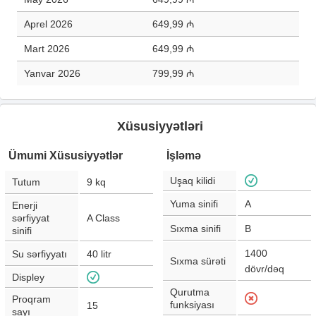
Aprel 2026
649,99 ₼
Mart 2026
649,99 ₼
Yanvar 2026
799,99 ₼
Xüsusiyyətləri
Ümumi Xüsusiyyətlər
İşləmə
Uşaq kilidi
Tutum
9
kq
Yuma sinifi
A
Enerji
sərfiyyat
A Class
Sıxma sinifi
B
sinifi
1400
Su sərfiyyatı
40
litr
Sıxma sürəti
dövr/dəq
Displey
Qurutma
Proqram
funksiyası
15
sayı