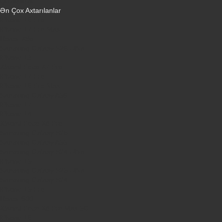
Qulaqlıqlar
Ən Çox Axtarılanlar
iPhone 16 Pro
iPhone 17 Pro Max
Honor X9d
Samsung Galaxy S26 Ultra
iPhone 13
Xiaomi Poco X7 Pro
iPhone 17 Pro
iPhone 16 Pro Max
Samsung Galaxy A56
iPhone 17
iPhone 14
Xiaomi Poco X8 Pro
Samsung Galaxy S25
Samsung Galaxy A55
Samsung Galaxy S24 Ultra
iPhone 15
Samsung Galaxy S25 Ultra
Samsung Galaxy S24
iPhone 15 Pro
Honor 600
Xiaomi Poco X8 Pro Max 5G
iPhone 16