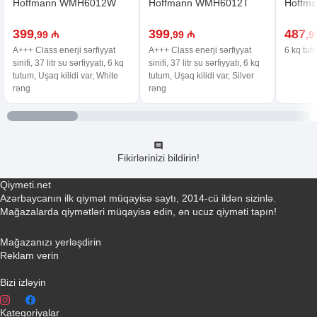
Hoffmann WMH6012W
Hoffmann WMH6012T
Hoffma
399
399
487
,99 ₼
,99 ₼
,9
A+++ Class enerji sərfiyyat
A+++ Class enerji sərfiyyat
6 kq tut
sinifi, 37 litr su sərfiyyatı, 6 kq
sinifi, 37 litr su sərfiyyatı, 6 kq
tutum, Uşaq kilidi var, White
tutum, Uşaq kilidi var, Silver
rəng
rəng
Fikirlərinizi bildirin!
Qiymeti.net
Azərbaycanın ilk qiymət müqayisə saytı, 2014-cü ildən sizinlə.
Mağazalarda qiymətləri müqayisə edin, ən ucuz qiyməti tapın!
Əlaqə yaradın
Mağazanızı yerləşdirin
Reklam verin
info@qiymeti.net
Bizi izləyin
Kateqoriyalar