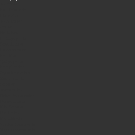
Telefonlar
Kondisionerler
Plansetler
Televizorlar
Ətirlər
Notbuklar
Paltaryuyanlar
Soyuducular
Fotoaparatlar
Kombilər
Qabyuyanlar
Kompüterlər
Oyun konsolları
Smart saatlar
Sobalar
Tozsoranlar
Robot tozsoranlar
Dondurucular
Mini Sobalar
Monitorlar
Monobloklar
Vertikal tozsoranlar
Yuyucu tozsoranlar