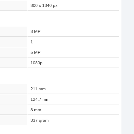
800 x 1340
px
8
MP
1
5
MP
1080p
211
mm
124.7
mm
8
mm
337
qram