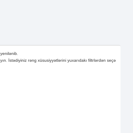
yenilənib.
n. İstədiyiniz rəng xüsusiyyətlərini yuxarıdakı filtrlərdən seçə