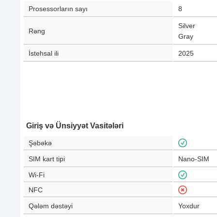
Prosessorların sayı
8
Silver
Rəng
Gray
İstehsal ili
2025
Giriş və Ünsiyyət Vasitələri
Şəbəkə
SIM kart tipi
Nano-SIM
Wi-Fi
NFC
Qələm dəstəyi
Yoxdur