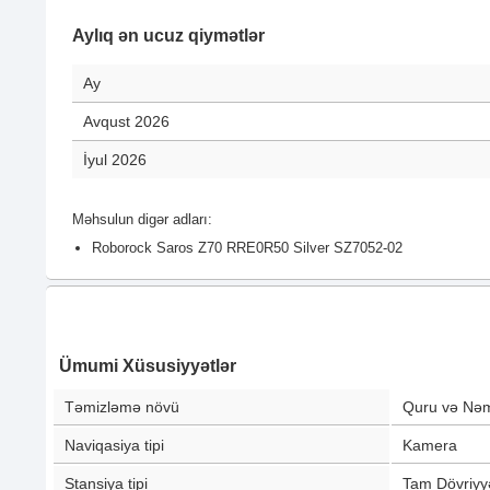
Aylıq ən ucuz qiymətlər
Ay
Avqust 2026
İyul 2026
Məhsulun digər adları:
Roborock Saros Z70 RRE0R50 Silver SZ7052-02
Ümumi Xüsusiyyətlər
Təmizləmə növü
Quru və Nə
Naviqasiya tipi
Kamera
Stansiya tipi
Tam Dövriyyə