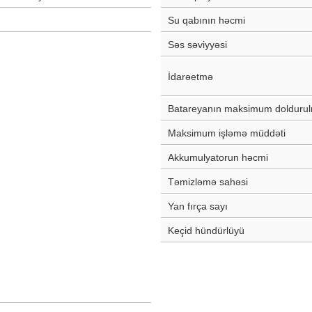
Su qabının həcmi
Səs səviyyəsi
İdarəetmə
Batareyanın maksimum dolduru
Maksimum işləmə müddəti
Akkumulyatorun həcmi
Təmizləmə sahəsi
Yan fırça sayı
Keçid hündürlüyü