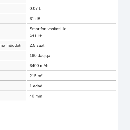
0.07
L
61
dB
Smartfon vasitəsi ilə
Səs ilə
lma müddəti
2.5
saat
180
dəqiqə
6400
mAh
215
m²
1
ədəd
40
mm