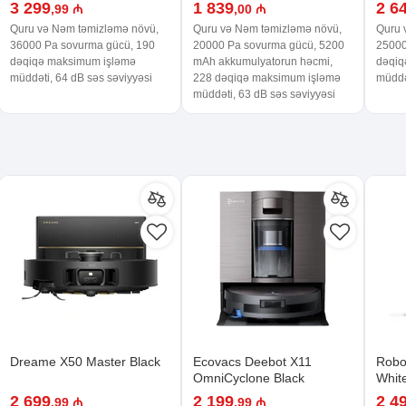
3 299
1 839
2 6
,99 ₼
,00 ₼
Quru və Nəm təmizləmə növü,
Quru və Nəm təmizləmə növü,
Quru 
36000 Pa sovurma gücü, 190
20000 Pa sovurma gücü, 5200
25000
dəqiqə maksimum işləmə
mAh akkumulyatorun həcmi,
dəqiq
müddəti, 64 dB səs səviyyəsi
228 dəqiqə maksimum işləmə
müddə
müddəti, 63 dB səs səviyyəsi
Dreame X50 Master Black
Ecovacs Deebot X11
Robo
OmniCyclone Black
Whit
2 699
2 199
2 4
,99 ₼
,99 ₼