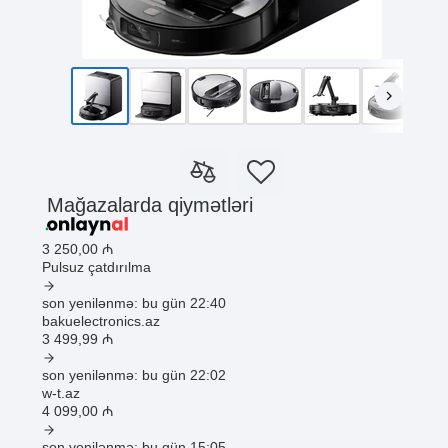
Mağazalarda qiymətləri
3 250
,00
₼
Pulsuz çatdırılma
son yenilənmə: bu gün 22:40
bakuelectronics.az
3 499
,99
₼
son yenilənmə: bu gün 22:02
w-t.az
4 099
,00
₼
son yenilənmə: bu gün 15:05