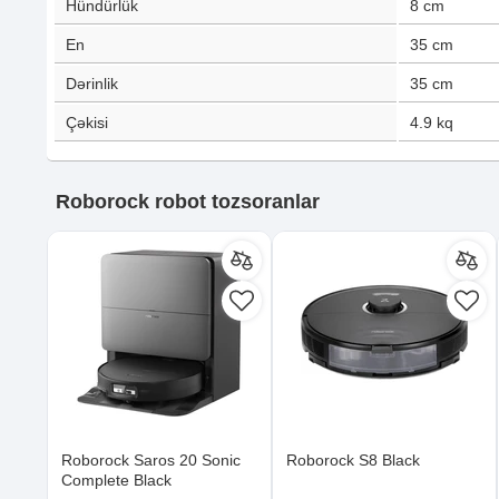
Hündürlük
8
cm
En
35
cm
Dərinlik
35
cm
Çəkisi
4.9
kq
Roborock robot tozsoranlar
Roborock Saros 20 Sonic
Roborock S8 Black
Complete Black