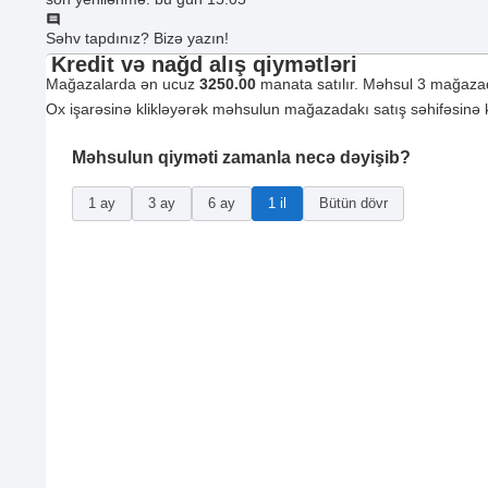
Səhv tapdınız? Bizə yazın!
Kredit və nağd alış qiymətləri
Mağazalarda ən ucuz
3250.00
manata satılır. Məhsul 3 mağazad
Ox işarəsinə klikləyərək məhsulun mağazadakı satış səhifəsinə ke
Məhsulun qiyməti zamanla necə dəyişib?
1 ay
3 ay
6 ay
1 il
Bütün dövr