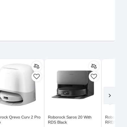
rock Qrevo Curv 2 Pro
Roborock Saros 20 With
Roborock S
e
RDS Black
RRE0R50 B