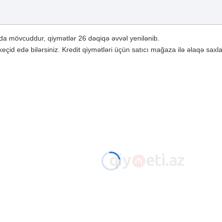
a mövcuddur, qiymətlər 26 dəqiqə əvvəl yenilənib.
çid edə bilərsiniz. Kredit qiymətləri üçün satıcı mağaza ilə əlaqə saxla