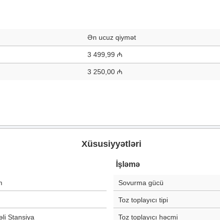
Ən ucuz qiymət
3 499,99 ₼
3 250,00 ₼
Xüsusiyyətləri
İşləmə
m
Sovurma gücü
Toz toplayıcı tipi
li Stansiya
Toz toplayıcı həcmi