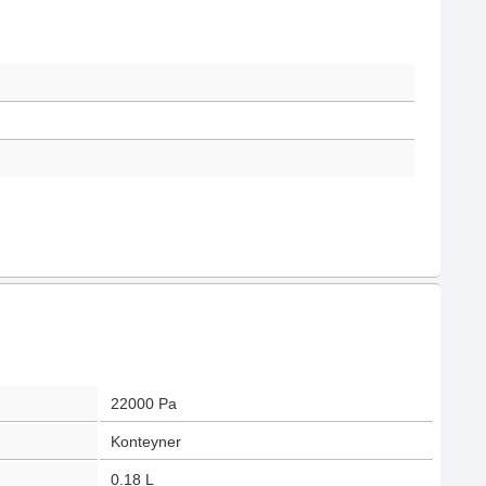
22000
Pa
Konteyner
0.18
L