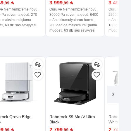
49
3 999
3 499
,99 ₼
,99 ₼
,99 
və Nəm təmizləmə növü,
Quru və Nəm təmizləmə növü,
Quru və Nəm 
 Pa sovurma gücü, 270
36000 Pa sovurma gücü, 6400
22000 Pa sov
ə maksimum işləmə
mAh akkumulyatorun həcmi,
mAh akkumuly
ti, 63 dB səs səviyyəsi
200 dəqiqə maksimum işləmə
180 dəqiqə m
müddəti, 63 dB səs səviyyəsi
müddəti, 61 d
rock Qrevo Edge
Roborock S9 MaxV Ultra
Roborock S
e
Black
White
99
2 799
2 749
,99 ₼
,99 ₼
,00 