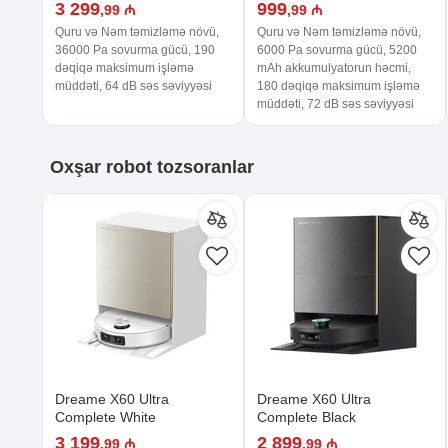
3 299
999
,99 ₼
,99 ₼
Quru və Nəm təmizləmə növü,
Quru və Nəm təmizləmə növü,
36000 Pa sovurma gücü, 190
6000 Pa sovurma gücü, 5200
dəqiqə maksimum işləmə
mAh akkumulyatorun həcmi,
müddəti, 64 dB səs səviyyəsi
180 dəqiqə maksimum işləmə
müddəti, 72 dB səs səviyyəsi
Oxşar
robot tozsoranlar
Dreame X60 Ultra
Dreame X60 Ultra
Complete White
Complete Black
3 199
2 899
,99 ₼
,99 ₼