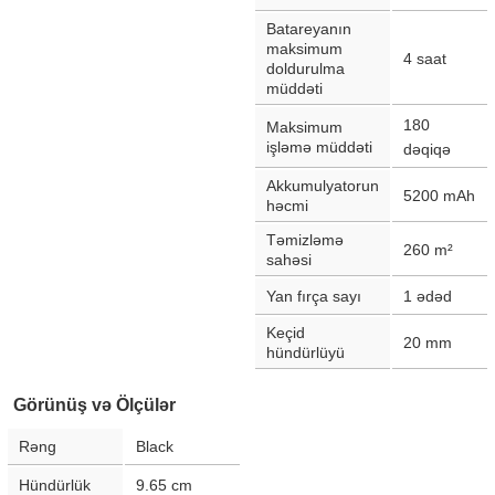
Batareyanın
maksimum
4
saat
doldurulma
müddəti
180
Maksimum
işləmə müddəti
dəqiqə
Akkumulyatorun
5200
mAh
həcmi
Təmizləmə
260
m²
sahəsi
Yan fırça sayı
1
ədəd
Keçid
20
mm
hündürlüyü
Görünüş və Ölçülər
Rəng
Black
Hündürlük
9.65
cm