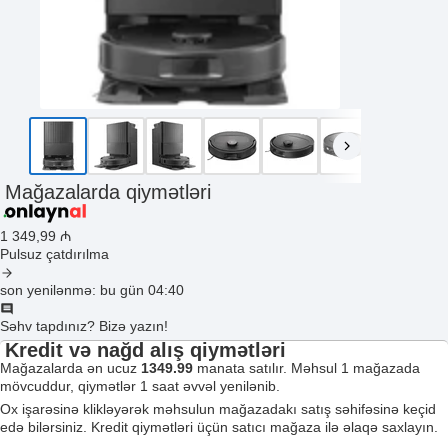
Mağazalarda qiymətləri
1 349
,99
₼
Pulsuz çatdırılma
son yenilənmə: bu gün 04:40
Səhv tapdınız? Bizə yazın!
Kredit və nağd alış qiymətləri
Mağazalarda ən ucuz
1349.99
manata satılır. Məhsul 1 mağazada
mövcuddur, qiymətlər 1 saat əvvəl yenilənib.
Ox işarəsinə klikləyərək məhsulun mağazadakı satış səhifəsinə keçid
edə bilərsiniz. Kredit qiymətləri üçün satıcı mağaza ilə əlaqə saxlayın.