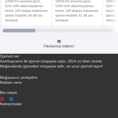
12000 Pa sovurma gücü,
18500 Pa sovurma gücü,
10000 P
5201 mAh akkumulyatorun
5200 mAh akkumulyatorun
5200 mA
həcmi, 180 dəqiqə maksimum
həcmi, 190 dəqiqə maksimum
həcmi, 
işləmə müddəti, 64 dB səs
işləmə müddəti, 61 dB səs
işləmə m
səviyyəsi
səviyyəsi
səviyyəs
Fikirlərinizi bildirin!
Qiymeti.net
Azərbaycanın ilk qiymət müqayisə saytı, 2014-cü ildən sizinlə.
Mağazalarda qiymətləri müqayisə edin, ən ucuz qiyməti tapın!
Əlaqə yaradın
Mağazanızı yerləşdirin
Reklam verin
info@qiymeti.net
Bizi izləyin
Kateqoriyalar
Telefonlar
Kondisionerler