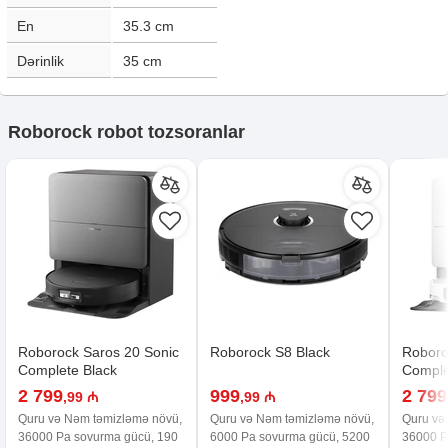
En
35.3
cm
Dərinlik
35
cm
Roborock robot tozsoranlar
Roborock Saros 20 Sonic
Roborock S8 Black
Roboro
Complete Black
Comple
2 799
999
2 799
,99 ₼
,99 ₼
Quru və Nəm təmizləmə növü,
Quru və Nəm təmizləmə növü,
Quru və
36000 Pa sovurma gücü, 190
6000 Pa sovurma gücü, 5200
36000 P