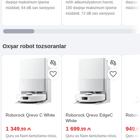
dəqiqə maksimum işləmə
mAh akkumulyatorun həcmi,
dəqiqə 
müddəti, 64 dB səs səviyyəsi
180 dəqiqə maksimum işləmə
müddəti,
müddəti, 72 dB səs səviyyəsi
Oxşar
robot tozsoranlar
Roborock Qrevo C White
Roborock Qrevo EdgeC
Roboro
White
1 349
1 699
949
,99 ₼
,99 ₼
,9
Quru və Nəm təmizləmə növü,
Quru və Nəm təmizləmə növü,
Quru və