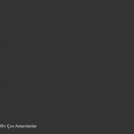
Plansetler
Televizorlar
Ətirlər
Notbuklar
Paltaryuyanlar
Soyuducular
Fotoaparatlar
Kombilər
Qabyuyanlar
Kompüterlər
Oyun konsolları
Smart saatlar
Sobalar
Tozsoranlar
Robot tozsoranlar
Dondurucular
Mini Sobalar
Monitorlar
Monobloklar
Vertikal tozsoranlar
Yuyucu tozsoranlar
Qulaqlıqlar
Ən Çox Axtarılanlar
iPhone 16 Pro