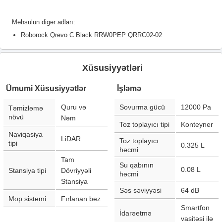
Məhsulun digər adları:
Roborock Qrevo C Black RRW0PEP QRRC02-02
Xüsusiyyətləri
Ümumi Xüsusiyyətlər
İşləmə
Quru və
Sovurma gücü
12000
Pa
Təmizləmə
növü
Nəm
Toz toplayıcı tipi
Konteyner
Naviqasiya
LiDAR
Toz toplayıcı
tipi
0.325
L
həcmi
Tam
Su qabının
0.08
L
Stansiya tipi
Dövriyyəli
həcmi
Stansiya
Səs səviyyəsi
64
dB
Mop sistemi
Fırlanan bez
Smartfon
İdarəetmə
vasitəsi ilə