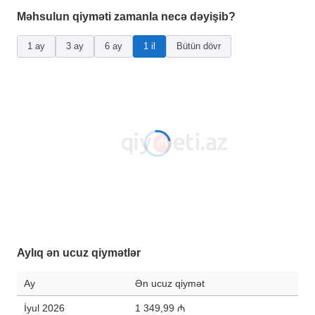
Məhsulun qiyməti zamanla necə dəyişib?
1 ay
3 ay
6 ay
1 il
Bütün dövr
Aylıq ən ucuz qiymətlər
Ay
Ən ucuz qiymət
İyul 2026
1 349,99 ₼