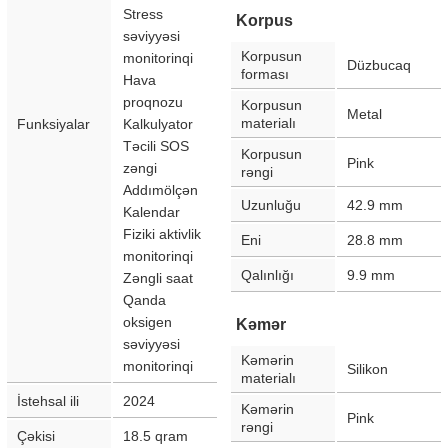
Stress
Korpus
səviyyəsi
Korpusun
monitorinqi
Düzbucaq
forması
Hava
proqnozu
Korpusun
Metal
materialı
Funksiyalar
Kalkulyator
Təcili SOS
Korpusun
Pink
zəngi
rəngi
Addımölçən
Uzunluğu
42.9
mm
Kalendar
Fiziki aktivlik
Eni
28.8
mm
monitorinqi
Qalınlığı
9.9
mm
Zəngli saat
Qanda
oksigen
Kəmər
səviyyəsi
Kəmərin
monitorinqi
Silikon
materialı
İstehsal ili
2024
Kəmərin
Pink
rəngi
Çəkisi
18.5
qram