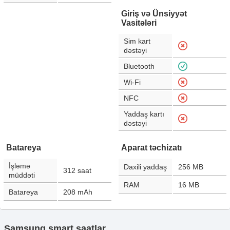
Giriş və Ünsiyyət
Vasitələri
Sim kart
dəstəyi
Bluetooth
Wi-Fi
NFC
Yaddaş kartı
dəstəyi
Batareya
Aparat təchizatı
İşləmə
Daxili yaddaş
256 MB
312
saat
müddəti
RAM
16 MB
Batareya
208
mAh
Samsung smart saatlar