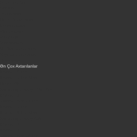
Smart saatlar
Sobalar
Tozsoranlar
Robot tozsoranlar
Dondurucular
Mini Sobalar
Monitorlar
Monobloklar
Vertikal tozsoranlar
Yuyucu tozsoranlar
Qulaqlıqlar
Ən Çox Axtarılanlar
iPhone 16 Pro
iPhone 17 Pro Max
Honor X9d
Samsung Galaxy S26 Ultra
iPhone 13
Xiaomi Poco X7 Pro
iPhone 17 Pro
iPhone 16 Pro Max
Samsung Galaxy A56
iPhone 17
iPhone 14
Xiaomi Poco X8 Pro