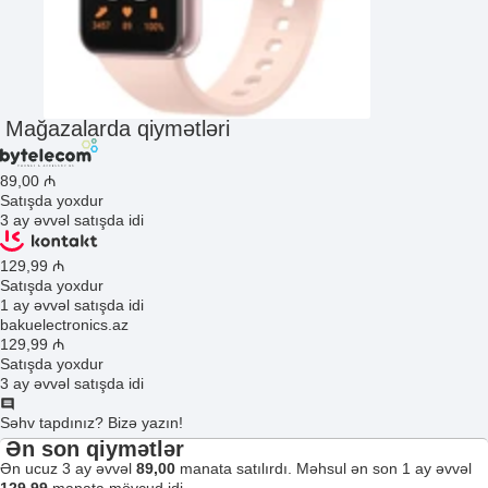
Mağazalarda qiymətləri
89
,00
₼
Satışda yoxdur
3 ay əvvəl satışda idi
129
,99
₼
Satışda yoxdur
1 ay əvvəl satışda idi
bakuelectronics.az
129
,99
₼
Satışda yoxdur
3 ay əvvəl satışda idi
Səhv tapdınız? Bizə yazın!
Ən son qiymətlər
Ən ucuz 3 ay əvvəl
89,00
manata satılırdı. Məhsul ən son 1 ay əvvəl