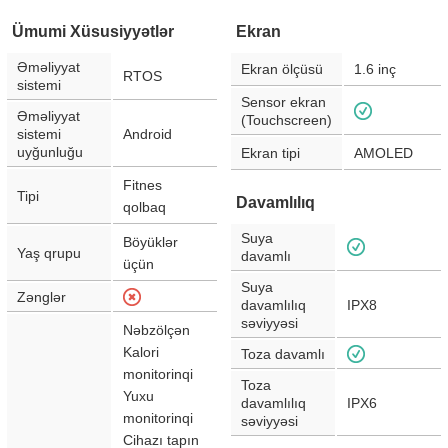
Ümumi Xüsusiyyətlər
Ekran
Əməliyyat
Ekran ölçüsü
1.6
inç
RTOS
sistemi
Sensor ekran
Əməliyyat
(Touchscreen)
sistemi
Android
uyğunluğu
Ekran tipi
AMOLED
Fitnes
Tipi
Davamlılıq
qolbaq
Suya
Böyüklər
Yaş qrupu
davamlı
üçün
Suya
Zənglər
davamlılıq
IPX8
səviyyəsi
Nəbzölçən
Kalori
Toza davamlı
monitorinqi
Toza
Yuxu
davamlılıq
IPX6
monitorinqi
səviyyəsi
Cihazı tapın