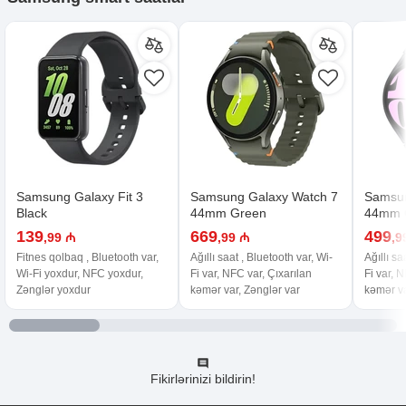
Samsung Galaxy Fit 3
Samsung Galaxy Watch 7
Samsun
Black
44mm Green
44mm G
139
669
499
,99 ₼
,99 ₼
,9
Fitnes qolbaq , Bluetooth var,
Ağıllı saat , Bluetooth var, Wi-
Ağıllı sa
Wi-Fi yoxdur, NFC yoxdur,
Fi var, NFC var, Çıxarılan
Fi var, 
Zənglər yoxdur
kəmər var, Zənglər var
kəmər va
Fikirlərinizi bildirin!