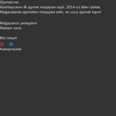
Qiymeti.net
Azərbaycanın ilk qiymət müqayisə saytı, 2014-cü ildən sizinlə.
Mağazalarda qiymətləri müqayisə edin, ən ucuz qiyməti tapın!
Əlaqə yaradın
Mağazanızı yerləşdirin
Reklam verin
info@qiymeti.net
Bizi izləyin
Kateqoriyalar
Telefonlar
Kondisionerler
Plansetler
Televizorlar
Ətirlər
Notbuklar
Paltaryuyanlar
Soyuducular
Fotoaparatlar
Kombilər
Qabyuyanlar
Kompüterlər
Oyun konsolları