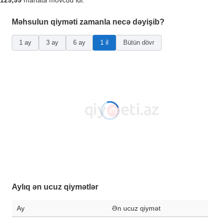
129,99
manata mövcud idi.
Məhsulun qiyməti zamanla necə dəyişib?
1 ay
3 ay
6 ay
1 il
Bütün dövr
Aylıq ən ucuz qiymətlər
Ay
Ən ucuz qiymət