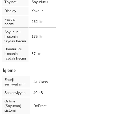
Təyinatı
Soyuducu
Displey
Yoxdur
Faydalı
262
litr
həcmi
Soyuducu
hissənin
175
litr
faydalı həcmi
Dondurucu
hissənin
87
litr
faydalı həcmi
İşləmə
Enerji
A+ Class
sərfiyyat sinifi
Səs səviyyəsi
40
dB
Əritmə
(Soyutma)
DeFrost
sistemi