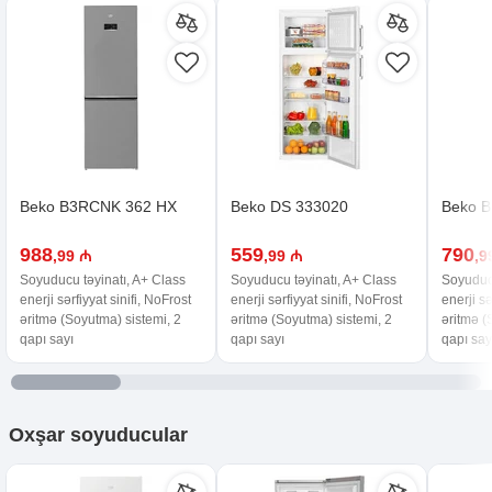
Beko B3RCNK 362 HX
Beko DS 333020
Beko 
988
559
790
,99 ₼
,99 ₼
,9
Soyuducu təyinatı, A+ Class
Soyuducu təyinatı, A+ Class
Soyuducu
enerji sərfiyyat sinifi, NoFrost
enerji sərfiyyat sinifi, NoFrost
enerji sə
əritmə (Soyutma) sistemi, 2
əritmə (Soyutma) sistemi, 2
əritmə (
qapı sayı
qapı sayı
qapı say
Oxşar
soyuducular