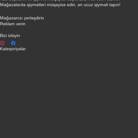
Mağazalarda qiymətləri müqayisə edin, ən ucuz qiyməti tapın!
Əlaqə yaradın
Mağazanızı yerləşdirin
Reklam verin
info@qiymeti.net
Bizi izləyin
Kateqoriyalar
Telefonlar
Kondisionerler
Plansetler
Televizorlar
Ətirlər
Notbuklar
Paltaryuyanlar
Soyuducular
Fotoaparatlar
Kombilər
Qabyuyanlar
Kompüterlər
Oyun konsolları
Smart saatlar
Sobalar