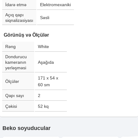
İdarə etmə
Elektromexaniki
Açıq qapı
Səsli
siqnalizasiyası
Görünüş və Ölçülər
Rəng
White
Dondurucu
kameranın
Aşağıda
yerləşməsi
171 x 54 x
Ölçülər
60
sm
Qapı sayı
2
Çəkisi
52
kq
Beko soyuducular