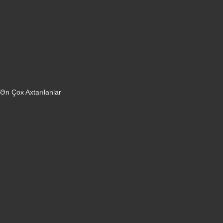
Tozsoranlar
Robot tozsoranlar
Dondurucular
Mini Sobalar
Monitorlar
Monobloklar
Vertikal tozsoranlar
Yuyucu tozsoranlar
Qulaqlıqlar
Ən Çox Axtarılanlar
iPhone 16 Pro
iPhone 17 Pro Max
Honor X9d
Samsung Galaxy S26 Ultra
iPhone 13
Xiaomi Poco X7 Pro
iPhone 17 Pro
iPhone 16 Pro Max
Samsung Galaxy A56
iPhone 17
iPhone 14
Xiaomi Poco X8 Pro
Samsung Galaxy S25