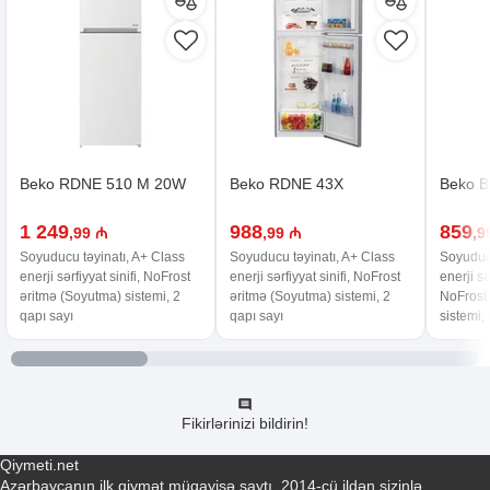
Beko RDNE 510 M 20W
Beko RDNE 43X
Beko 
1 249
988
859
,99 ₼
,99 ₼
,9
Soyuducu təyinatı, A+ Class
Soyuducu təyinatı, A+ Class
Soyuducu
enerji sərfiyyat sinifi, NoFrost
enerji sərfiyyat sinifi, NoFrost
enerji sə
əritmə (Soyutma) sistemi, 2
əritmə (Soyutma) sistemi, 2
NoFrost
qapı sayı
qapı sayı
sistemi,
Fikirlərinizi bildirin!
Qiymeti.net
Azərbaycanın ilk qiymət müqayisə saytı, 2014-cü ildən sizinlə.