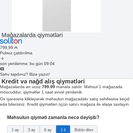
Mağazalarda qiymətləri
799
,99
₼
Pulsuz çatdırılma
son yenilənmə: bu gün 09:04
Səhv tapdınız? Bizə yazın!
Kredit və nağd alış qiymətləri
Mağazalarda ən ucuz
799.99
manata satılır. Məhsul 1 mağazada
mövcuddur, qiymətlər 1 saat əvvəl yenilənib.
Ox işarəsinə klikləyərək məhsulun mağazadakı satış səhifəsinə keçid
edə bilərsiniz. Kredit qiymətləri üçün satıcı mağaza ilə əlaqə saxlayın.
Məhsulun qiyməti zamanla necə dəyişib?
1 ay
3 ay
6 ay
1 il
Bütün dövr