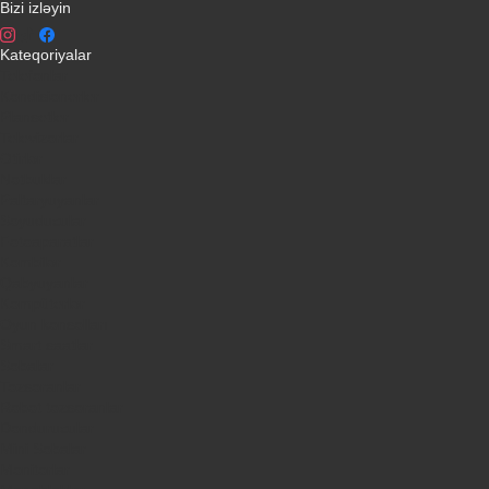
Bizi izləyin
Kateqoriyalar
Telefonlar
Kondisionerler
Plansetler
Televizorlar
Ətirlər
Notbuklar
Paltaryuyanlar
Soyuducular
Fotoaparatlar
Kombilər
Qabyuyanlar
Kompüterlər
Oyun konsolları
Smart saatlar
Sobalar
Tozsoranlar
Robot tozsoranlar
Dondurucular
Mini Sobalar
Monitorlar