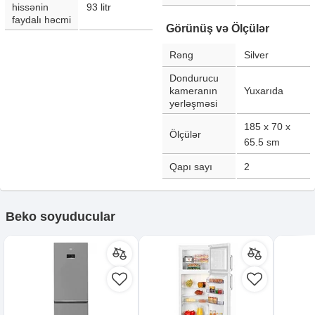
hissənin
93
litr
faydalı həcmi
Görünüş və Ölçülər
Rəng
Silver
Dondurucu
kameranın
Yuxarıda
yerləşməsi
185 x 70 x
Ölçülər
65.5
sm
Qapı sayı
2
Beko soyuducular