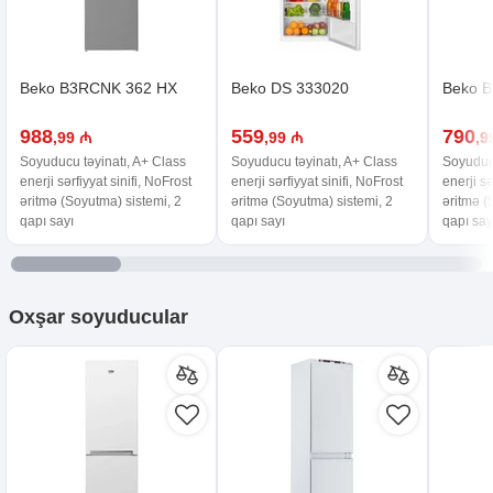
Beko B3RCNK 362 HX
Beko DS 333020
Beko 
988
559
790
,99 ₼
,99 ₼
,9
Soyuducu təyinatı, A+ Class
Soyuducu təyinatı, A+ Class
Soyuducu
enerji sərfiyyat sinifi, NoFrost
enerji sərfiyyat sinifi, NoFrost
enerji sə
əritmə (Soyutma) sistemi, 2
əritmə (Soyutma) sistemi, 2
əritmə (
qapı sayı
qapı sayı
qapı say
Oxşar
soyuducular