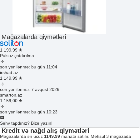
Mağazalarda qiymətləri
1 199
,99
₼
Pulsuz çatdırılma
son yenilənmə: bu gün 11:04
irshad.az
1 149
,99
₼
son yenilənmə: 7 avqust 2026
smarton.az
1 159
,00
₼
son yenilənmə: bu gün 10:23
Səhv tapdınız? Bizə yazın!
Kredit və nağd alış qiymətləri
Mağazalarda ən ucuz
1149.99
manata satılır. Məhsul 3 mağazada