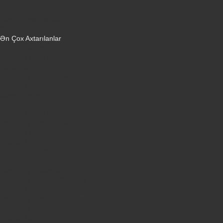
Monobloklar
Vertikal tozsoranlar
Yuyucu tozsoranlar
Qulaqlıqlar
Ən Çox Axtarılanlar
iPhone 16 Pro
iPhone 17 Pro Max
Honor X9d
Samsung Galaxy S26 Ultra
iPhone 13
Xiaomi Poco X7 Pro
iPhone 17 Pro
iPhone 16 Pro Max
Samsung Galaxy A56
iPhone 17
iPhone 14
Xiaomi Poco X8 Pro
Samsung Galaxy S25
Samsung Galaxy A55
Samsung Galaxy S24 Ultra
iPhone 15
Samsung Galaxy S25 Ultra
Samsung Galaxy S24
iPhone 15 Pro