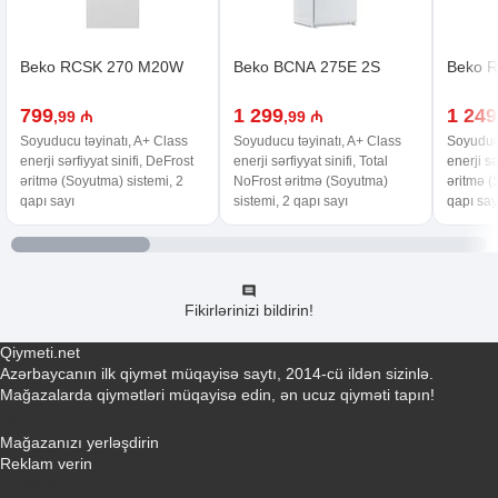
Beko RCSK 270 M20W
Beko BCNA 275E 2S
Beko 
799
1 299
1 249
,99 ₼
,99 ₼
Soyuducu təyinatı, A+ Class
Soyuducu təyinatı, A+ Class
Soyuducu
enerji sərfiyyat sinifi, DeFrost
enerji sərfiyyat sinifi, Total
enerji sə
əritmə (Soyutma) sistemi, 2
NoFrost əritmə (Soyutma)
əritmə (
qapı sayı
sistemi, 2 qapı sayı
qapı say
Fikirlərinizi bildirin!
Qiymeti.net
Azərbaycanın ilk qiymət müqayisə saytı, 2014-cü ildən sizinlə.
Mağazalarda qiymətləri müqayisə edin, ən ucuz qiyməti tapın!
Əlaqə yaradın
Mağazanızı yerləşdirin
Reklam verin
info@qiymeti.net