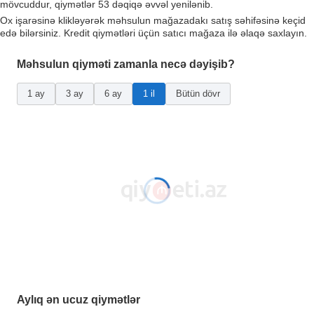
mövcuddur, qiymətlər 53 dəqiqə əvvəl yenilənib.
Ox işarəsinə klikləyərək məhsulun mağazadakı satış səhifəsinə keçid
edə bilərsiniz. Kredit qiymətləri üçün satıcı mağaza ilə əlaqə saxlayın.
Məhsulun qiyməti zamanla necə dəyişib?
1 ay
3 ay
6 ay
1 il
Bütün dövr
Aylıq ən ucuz qiymətlər