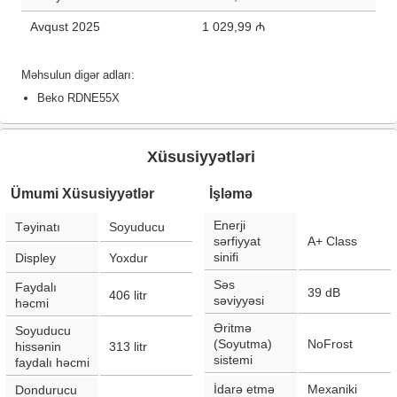
Avqust 2025
1 029,99 ₼
Məhsulun digər adları:
Beko RDNE55X
Xüsusiyyətləri
Ümumi Xüsusiyyətlər
İşləmə
Enerji
Təyinatı
Soyuducu
sərfiyyat
A+ Class
sinifi
Displey
Yoxdur
Səs
Faydalı
39
dB
406
litr
səviyyəsi
həcmi
Əritmə
Soyuducu
(Soyutma)
NoFrost
hissənin
313
litr
sistemi
faydalı həcmi
İdarə etmə
Mexaniki
Dondurucu