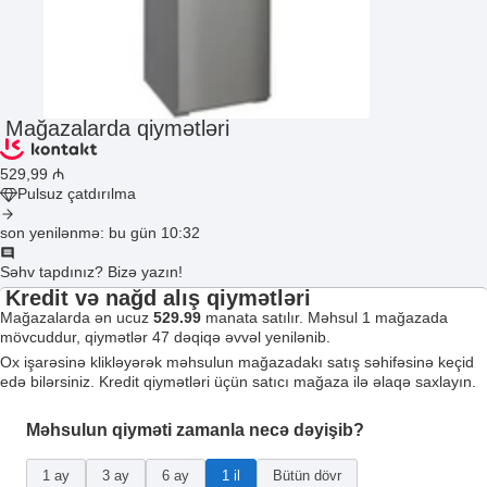
Mağazalarda qiymətləri
529
,99
₼
Pulsuz çatdırılma
son yenilənmə: bu gün 10:32
Səhv tapdınız? Bizə yazın!
Kredit və nağd alış qiymətləri
Mağazalarda ən ucuz
529.99
manata satılır. Məhsul 1 mağazada
mövcuddur, qiymətlər 47 dəqiqə əvvəl yenilənib.
Ox işarəsinə klikləyərək məhsulun mağazadakı satış səhifəsinə keçid
edə bilərsiniz. Kredit qiymətləri üçün satıcı mağaza ilə əlaqə saxlayın.
Məhsulun qiyməti zamanla necə dəyişib?
1 ay
3 ay
6 ay
1 il
Bütün dövr