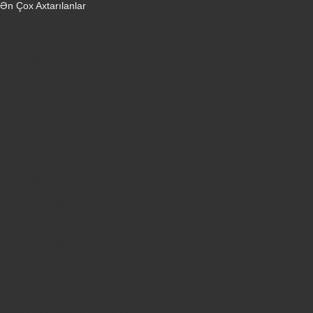
Ən Çox Axtarılanlar
iPhone 16 Pro
iPhone 17 Pro Max
Honor X9d
Samsung Galaxy S26 Ultra
iPhone 13
Xiaomi Poco X7 Pro
iPhone 17 Pro
iPhone 16 Pro Max
Samsung Galaxy A56
iPhone 17
iPhone 14
Xiaomi Poco X8 Pro
Samsung Galaxy S25
Samsung Galaxy A55
Samsung Galaxy S24 Ultra
iPhone 15
Samsung Galaxy S25 Ultra
Samsung Galaxy S24
iPhone 15 Pro
Honor 600
Xiaomi Poco X8 Pro Max 5G
iPhone 16
Xiaomi Redmi Note 15 Pro 5G