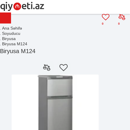
0
0
Ana Səhifə
Soyuducu
Biryusa
Biryusa M124
Biryusa M124