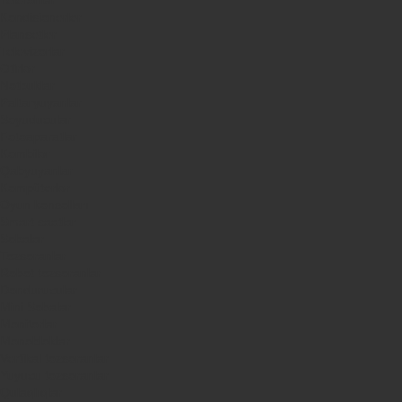
Kondisionerler
Plansetler
Televizorlar
Ətirlər
Notbuklar
Paltaryuyanlar
Soyuducular
Fotoaparatlar
Kombilər
Qabyuyanlar
Kompüterlər
Oyun konsolları
Smart saatlar
Sobalar
Tozsoranlar
Robot tozsoranlar
Dondurucular
Mini Sobalar
Monitorlar
Monobloklar
Vertikal tozsoranlar
Yuyucu tozsoranlar
Qulaqlıqlar