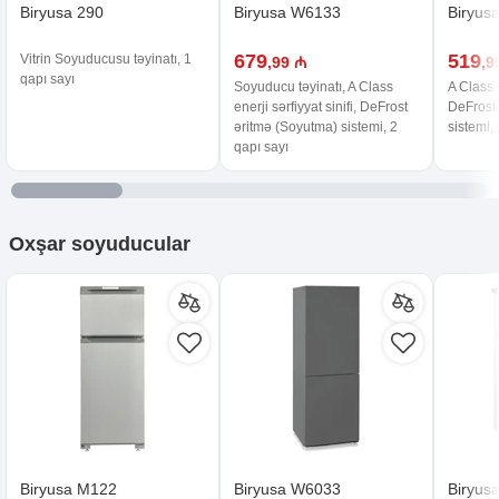
Biryusa 290
Biryusa W6133
Biryus
679
519
Vitrin Soyuducusu təyinatı, 1
,99 ₼
,9
qapı sayı
Soyuducu təyinatı, A Class
A Class e
enerji sərfiyyat sinifi, DeFrost
DeFrost
əritmə (Soyutma) sistemi, 2
sistemi,
qapı sayı
Oxşar
soyuducular
Biryusa M122
Biryusa W6033
Biryus