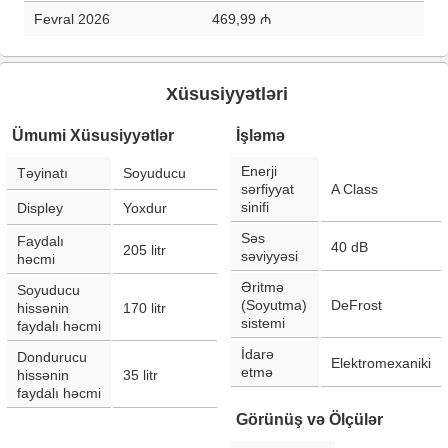
Fevral 2026
469,99 ₼
Xüsusiyyətləri
Ümumi Xüsusiyyətlər
İşləmə
Enerji
Təyinatı
Soyuducu
sərfiyyat
A Class
sinifi
Displey
Yoxdur
Səs
Faydalı
40
dB
205
litr
səviyyəsi
həcmi
Əritmə
Soyuducu
(Soyutma)
DeFrost
hissənin
170
litr
sistemi
faydalı həcmi
İdarə
Dondurucu
Elektromexaniki
etmə
hissənin
35
litr
faydalı həcmi
Görünüş və Ölçülər