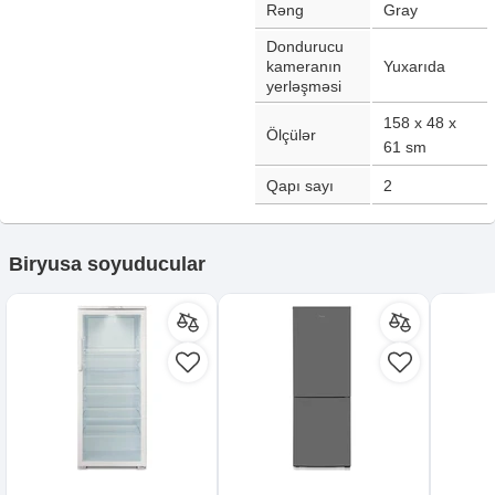
Rəng
Gray
Dondurucu
kameranın
Yuxarıda
yerləşməsi
158 x 48 x
Ölçülər
61
sm
Qapı sayı
2
Biryusa soyuducular