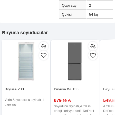
Qapı sayı
2
Çəkisi
54
kq
Biryusa soyuducular
Biryusa 290
Biryusa W6133
Biryus
679
549
Vitrin Soyuducusu təyinatı, 1
,99 ₼
,9
qapı sayı
Soyuducu təyinatı, A Class
A Class e
enerji sərfiyyat sinifi, DeFrost
DeFrost