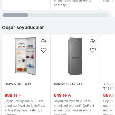
əritmə (Soyutma) sistemi, 2
sistemi,
qapı sayı
Oxşar
soyuducular
Beko RDNE 43X
Indesit DS 4160 G
YOSHI
T415N
988
649
869
,99 ₼
,99 ₼
,9
Soyuducu təyinatı, A+ Class
Soyuducu təyinatı, A Class
Soyuducu
enerji sərfiyyat sinifi, NoFrost
enerji sərfiyyat sinifi, DeFrost
enerji sə
əritmə (Soyutma) sistemi, 2
əritmə (Soyutma) sistemi, 2
əritmə (
qapı sayı
qapı sayı
qapı say