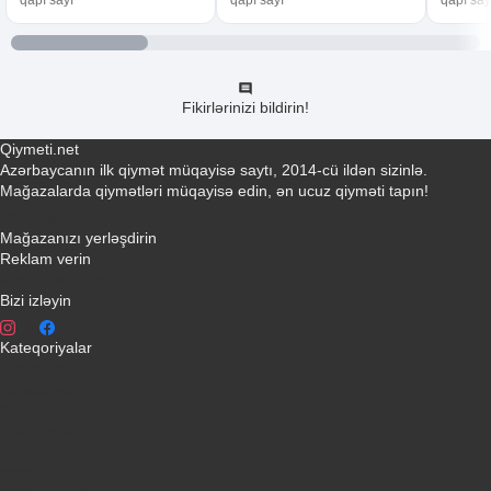
Fikirlərinizi bildirin!
Qiymeti.net
Azərbaycanın ilk qiymət müqayisə saytı, 2014-cü ildən sizinlə.
Mağazalarda qiymətləri müqayisə edin, ən ucuz qiyməti tapın!
Əlaqə yaradın
Mağazanızı yerləşdirin
Reklam verin
info@qiymeti.net
Bizi izləyin
Kateqoriyalar
Telefonlar
Kondisionerler
Plansetler
Televizorlar
Ətirlər
Notbuklar