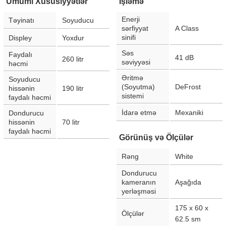
Ümumi Xüsusiyyətlər
İşləmə
Enerji
Təyinatı
Soyuducu
sərfiyyat
A Class
sinifi
Displey
Yoxdur
Səs
Faydalı
41
dB
260
litr
səviyyəsi
həcmi
Əritmə
Soyuducu
(Soyutma)
DeFrost
hissənin
190
litr
sistemi
faydalı həcmi
İdarə etmə
Mexaniki
Dondurucu
hissənin
70
litr
faydalı həcmi
Görünüş və Ölçülər
Rəng
White
Dondurucu
kameranın
Aşağıda
yerləşməsi
175 x 60 x
Ölçülər
62.5
sm