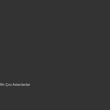
Paltaryuyanlar
Soyuducular
Fotoaparatlar
Kombilər
Qabyuyanlar
Kompüterlər
Oyun konsolları
Smart saatlar
Sobalar
Tozsoranlar
Robot tozsoranlar
Dondurucular
Mini Sobalar
Monitorlar
Monobloklar
Vertikal tozsoranlar
Yuyucu tozsoranlar
Qulaqlıqlar
Ən Çox Axtarılanlar
iPhone 16 Pro
iPhone 17 Pro Max
Honor X9d
Samsung Galaxy S26 Ultra
iPhone 13