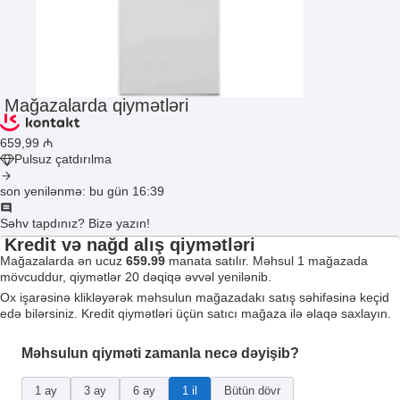
Mağazalarda qiymətləri
659
,99
₼
Pulsuz çatdırılma
son yenilənmə: bu gün 16:39
Səhv tapdınız? Bizə yazın!
Kredit və nağd alış qiymətləri
Mağazalarda ən ucuz
659.99
manata satılır. Məhsul 1 mağazada
mövcuddur, qiymətlər 20 dəqiqə əvvəl yenilənib.
Ox işarəsinə klikləyərək məhsulun mağazadakı satış səhifəsinə keçid
edə bilərsiniz. Kredit qiymətləri üçün satıcı mağaza ilə əlaqə saxlayın.
Məhsulun qiyməti zamanla necə dəyişib?
1 ay
3 ay
6 ay
1 il
Bütün dövr