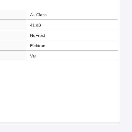
A+ Class
41
dB
NoFrost
Elektron
Var