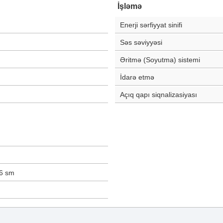
İşləmə
Enerji sərfiyyat sinifi
Səs səviyyəsi
Əritmə (Soyutma) sistemi
İdarə etmə
Açıq qapı siqnalizasiyası
6
sm