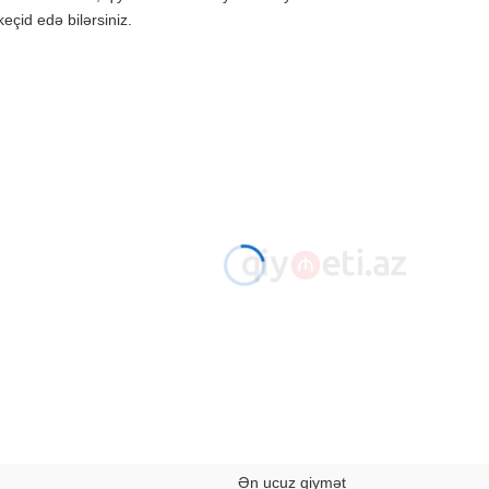
eçid edə bilərsiniz.
Ən ucuz qiymət