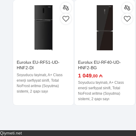
Eurolux EU-RF51-UD-
Eurolux EU-RF40-UD-
HNF2-DI
HNF2-BG
1 049
Soyuducu təyinatı, A+ Class
,00 ₼
enerji sərfiyyat sinifi, Total
Soyuducu təyinatı, A+ Class
NoFrost əritmə (Soyutma)
enerji sərfiyyat sinifi, Total
sistemi, 2 qapı sayı
NoFrost əritmə (Soyutma)
sistemi, 2 qapı sayı
Qiymeti.net