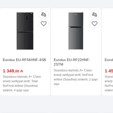
Eurolux EU-RF56HNF-4SB
Eurolux EU-RF22HNF-
Euro
2STM
1 349
1 4
Soyuducu təyinatı, A+ Class
,00 ₼
enerji sərfiyyat sinifi, NoFrost
Soyuducu təyinatı, A+ Class
Soyud
əritmə (Soyutma) sistemi, 2 qapı
enerji sərfiyyat sinifi, Total
enerji 
sayı
NoFrost əritmə (Soyutma)
NoFro
sistemi, 4 qapı sayı
sistem