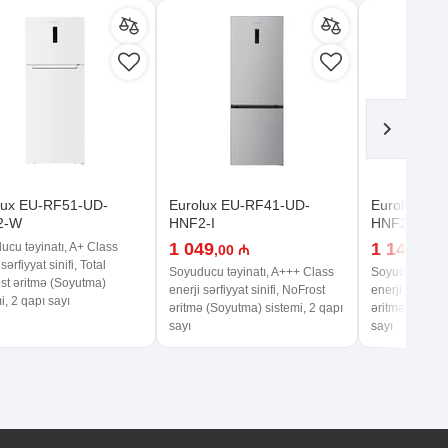
lux EU-RF51-UD-
Eurolux EU-RF41-UD-
Eurolux EU
2-W
HNF2-I
HNF2-BG
1 049
1 149
ucu təyinatı, A+ Class
,00 ₼
,00 
sərfiyyat sinifi, Total
Soyuducu təyinatı, A+++ Class
Soyuducu təyi
st əritmə (Soyutma)
enerji sərfiyyat sinifi, NoFrost
enerji sərfiyya
i, 2 qapı sayı
əritmə (Soyutma) sistemi, 2 qapı
əritmə (Soyutm
sayı
sayı