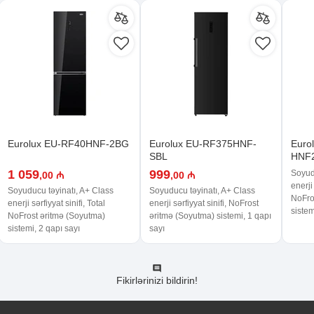
Eurolux EU-RF40HNF-2BG
Eurolux EU-RF375HNF-
Euro
SBL
HNF
1 059
999
Soyud
,00 ₼
,00 ₼
enerji 
Soyuducu təyinatı, A+ Class
Soyuducu təyinatı, A+ Class
NoFro
enerji sərfiyyat sinifi, Total
enerji sərfiyyat sinifi, NoFrost
sistem
NoFrost əritmə (Soyutma)
əritmə (Soyutma) sistemi, 1 qapı
sistemi, 2 qapı sayı
sayı
Fikirlərinizi bildirin!