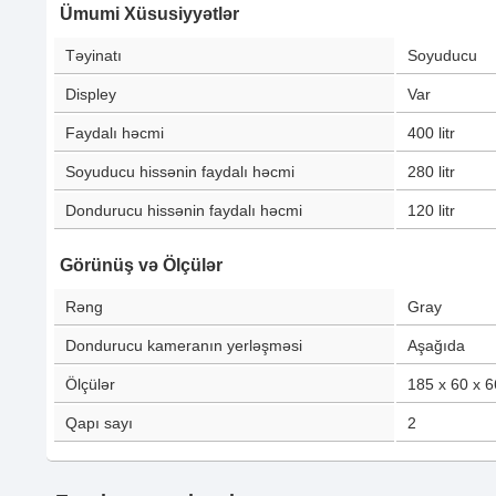
Ümumi Xüsusiyyətlər
Təyinatı
Soyuducu
Displey
Var
Faydalı həcmi
400
litr
Soyuducu hissənin faydalı həcmi
280
litr
Dondurucu hissənin faydalı həcmi
120
litr
Görünüş və Ölçülər
Rəng
Gray
Dondurucu kameranın yerləşməsi
Aşağıda
Ölçülər
185 x 60 x 6
Qapı sayı
2