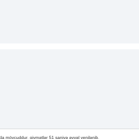
a mövcuddur, qiymətlər 51 saniyə əvvəl yenilənib.