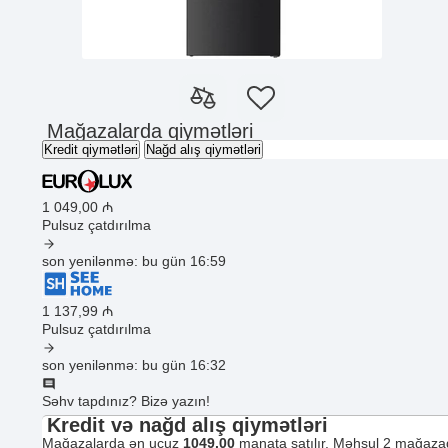
Mağazalarda qiymətləri
Kredit qiymətləri
Nağd alış qiymətləri
1 049
,00
₼
Pulsuz çatdırılma
son yenilənmə: bu gün 16:59
1 137
,99
₼
Pulsuz çatdırılma
son yenilənmə: bu gün 16:32
Səhv tapdınız? Bizə yazın!
Kredit və nağd alış qiymətləri
Mağazalarda ən ucuz
1049.00
manata satılır. Məhsul 2 mağazad