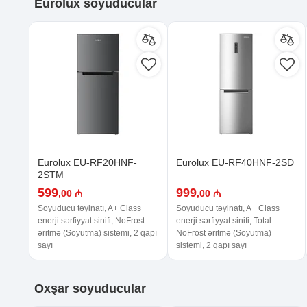
Eurolux soyuducular
Eurolux EU-RF20HNF-
Eurolux EU-RF40HNF-2SD
2STM
599
999
,00 ₼
,00 ₼
Soyuducu təyinatı, A+ Class
Soyuducu təyinatı, A+ Class
enerji sərfiyyat sinifi, NoFrost
enerji sərfiyyat sinifi, Total
əritmə (Soyutma) sistemi, 2 qapı
NoFrost əritmə (Soyutma)
sayı
sistemi, 2 qapı sayı
Oxşar
soyuducular