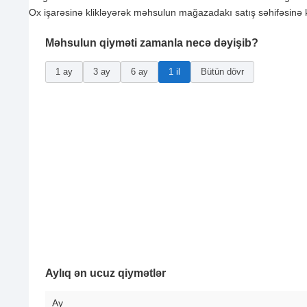
Ox işarəsinə klikləyərək məhsulun mağazadakı satış səhifəsinə k
Məhsulun qiyməti zamanla necə dəyişib?
1 ay
3 ay
6 ay
1 il
Bütün dövr
Aylıq ən ucuz qiymətlər
Ay