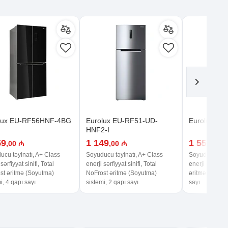
lux EU-RF56HNF-4BG
Eurolux EU-RF51-UD-
Eurolux E
HNF2-I
59
1 149
1 559
,00 ₼
,00 ₼
,00 
ucu təyinatı, A+ Class
Soyuducu təyinatı, A+ Class
Soyuducu təyi
sərfiyyat sinifi, Total
enerji sərfiyyat sinifi, Total
enerji sərfiyya
st əritmə (Soyutma)
NoFrost əritmə (Soyutma)
əritmə (Soyutm
i, 4 qapı sayı
sistemi, 2 qapı sayı
sayı