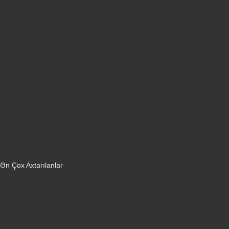
Fotoaparatlar
Kombilər
Qabyuyanlar
Kompüterlər
Oyun konsolları
Smart saatlar
Sobalar
Tozsoranlar
Robot tozsoranlar
Dondurucular
Mini Sobalar
Monitorlar
Monobloklar
Vertikal tozsoranlar
Yuyucu tozsoranlar
Qulaqlıqlar
Ən Çox Axtarılanlar
iPhone 16 Pro
iPhone 17 Pro Max
Honor X9d
Samsung Galaxy S26 Ultra
iPhone 13
Xiaomi Poco X7 Pro