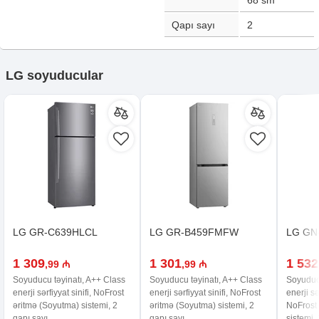
68
sm
Qapı sayı
2
LG soyuducular
LG GR-C639HLCL
LG GR-B459FMFW
LG GN
1 309
1 301
1 532
,99 ₼
,99 ₼
Soyuducu təyinatı, A++ Class
Soyuducu təyinatı, A++ Class
Soyuducu
enerji sərfiyyat sinifi, NoFrost
enerji sərfiyyat sinifi, NoFrost
enerji sə
əritmə (Soyutma) sistemi, 2
əritmə (Soyutma) sistemi, 2
NoFrost
qapı sayı
qapı sayı
sistemi,