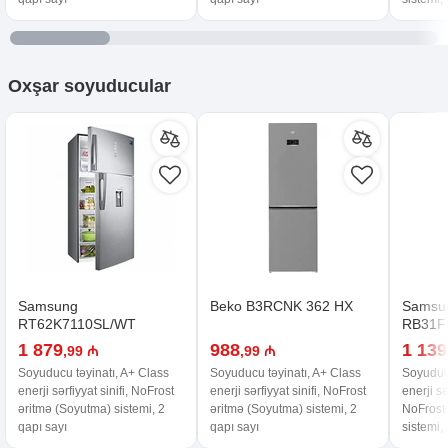
Oxşar
soyuducular
Samsung
Beko B3RCNK 362 HX
Samsu
RT62K7110SL/WT
RB31F
1 879
988
1 139
,99 ₼
,99 ₼
Soyuducu təyinatı, A+ Class
Soyuducu təyinatı, A+ Class
Soyuducu
enerji sərfiyyat sinifi, NoFrost
enerji sərfiyyat sinifi, NoFrost
enerji sə
əritmə (Soyutma) sistemi, 2
əritmə (Soyutma) sistemi, 2
NoFrost
qapı sayı
qapı sayı
sistemi,