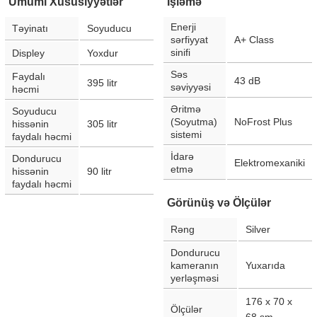
Ümumi Xüsusiyyətlər
İşləmə
Enerji
Təyinatı
Soyuducu
sərfiyyat
A+ Class
sinifi
Displey
Yoxdur
Səs
Faydalı
43
dB
395
litr
səviyyəsi
həcmi
Əritmə
Soyuducu
(Soyutma)
NoFrost Plus
hissənin
305
litr
sistemi
faydalı həcmi
İdarə
Dondurucu
Elektromexaniki
etmə
hissənin
90
litr
faydalı həcmi
Görünüş və Ölçülər
Rəng
Silver
Dondurucu
kameranın
Yuxarıda
yerləşməsi
176 x 70 x
Ölçülər