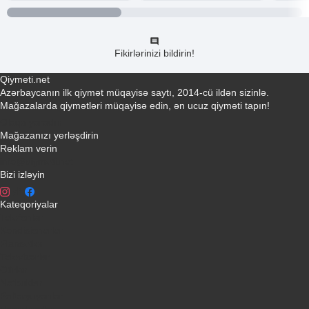
Fikirlərinizi bildirin!
Qiymeti.net
Azərbaycanın ilk qiymət müqayisə saytı, 2014-cü ildən sizinlə.
Mağazalarda qiymətləri müqayisə edin, ən ucuz qiyməti tapın!
Əlaqə yaradın
Mağazanızı yerləşdirin
Reklam verin
info@qiymeti.net
Bizi izləyin
Kateqoriyalar
Telefonlar
Kondisionerler
Plansetler
Televizorlar
Ətirlər
Notbuklar
Paltaryuyanlar
Soyuducular