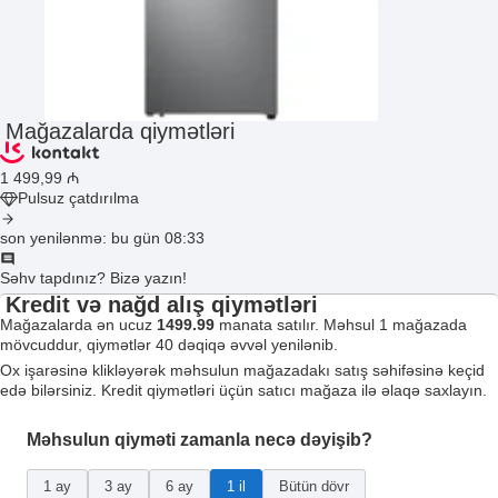
Mağazalarda qiymətləri
1 499
,99
₼
Pulsuz çatdırılma
son yenilənmə: bu gün 08:33
Səhv tapdınız? Bizə yazın!
Kredit və nağd alış qiymətləri
Mağazalarda ən ucuz
1499.99
manata satılır. Məhsul 1 mağazada
mövcuddur, qiymətlər 40 dəqiqə əvvəl yenilənib.
Ox işarəsinə klikləyərək məhsulun mağazadakı satış səhifəsinə keçid
edə bilərsiniz. Kredit qiymətləri üçün satıcı mağaza ilə əlaqə saxlayın.
Məhsulun qiyməti zamanla necə dəyişib?
1 ay
3 ay
6 ay
1 il
Bütün dövr