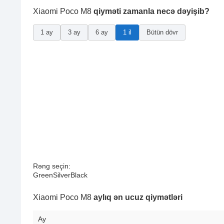
Xiaomi Poco M8
qiyməti zamanla necə dəyişib?
1 ay
3 ay
6 ay
1 il
Bütün dövr
Rəng seçin:
Green
Silver
Black
Xiaomi Poco M8
aylıq ən ucuz qiymətləri
Ay