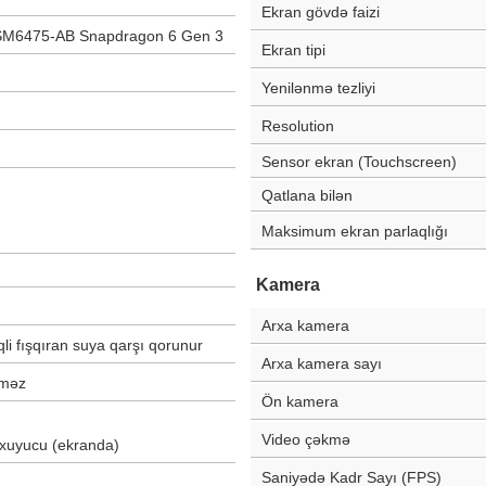
Ekran gövdə faizi
M6475-AB Snapdragon 6 Gen 3
Ekran tipi
Yenilənmə tezliyi
Resolution
Sensor ekran (Touchscreen)
Qatlana bilən
Maksimum ekran parlaqlığı
Kamera
Arxa kamera
qli fışqıran suya qarşı qorunur
Arxa kamera sayı
rməz
Ön kamera
Video çəkmə
oxuyucu (ekranda)
Saniyədə Kadr Sayı (FPS)