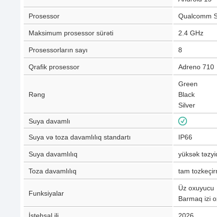
Prosessor
Qualcomm S
Maksimum prosessor sürəti
2.4 GHz
Prosessorların sayı
8
Qrafik prosessor
Adreno 710
Green
Rəng
Black
Silver
Suya davamlı
Suya və toza davamlılıq standartı
IP66
Suya davamlılıq
yüksək təzyi
Toza davamlılıq
tam tozkeçi
Üz oxuyucu
Funksiyalar
Barmaq izi 
İstehsal ili
2026