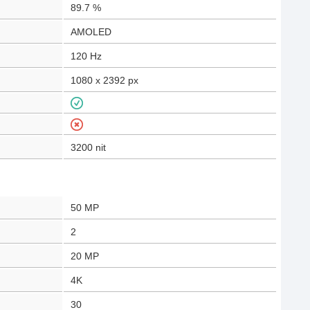
89.7
%
AMOLED
120
Hz
1080 x 2392
px
3200
nit
50
MP
2
20
MP
4K
30