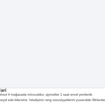
ləri
əhsul 4 mağazada mövcuddur, qiymətlər 1 saat əvvəl yenilənib.
d edə bilərsiniz. İstədiyiniz rəng xüsusiyyətlərini yuxarıdakı filtrlərdən