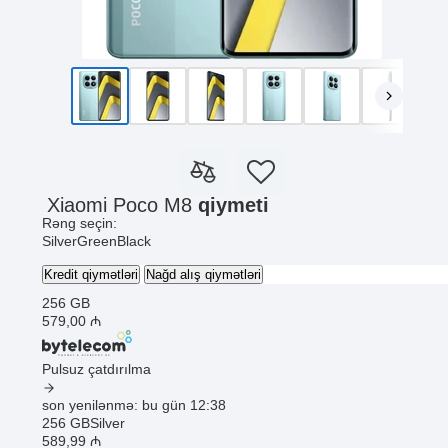
Xiaomi Poco M8
qiymeti
Rəng seçin:
Silver
Green
Black
Kredit qiymətləri
Nağd alış qiymətləri
256 GB
579
,00
₼
Pulsuz çatdırılma
son yenilənmə: bu gün 12:38
256 GB
Silver
589
,99
₼