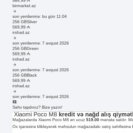
564
,99
₼
birmarket.az
son yenilənmə: bu gün 11:04
256 GB
Silver
569
,99
₼
irshad.az
son yenilənmə: 7 avqust 2026
256 GB
Green
569
,99
₼
irshad.az
son yenilənmə: 7 avqust 2026
256 GB
Black
569
,99
₼
irshad.az
son yenilənmə: 7 avqust 2026
Səhv tapdınız? Bizə yazın!
Xiaomi Poco M8
kredit və nağd alış qiymət
Mağazalarda Xiaomi Poco M8 ən ucuz
519.00
manata satılır. M
Ox işarəsinə klikləyərək məhsulun mağazadakı satış səhifəsinə keçi