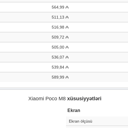
564,99 ₼
511,13 ₼
516,98 ₼
509,72 ₼
505,00 ₼
536,07 ₼
539,84 ₼
589,99 ₼
Xiaomi Poco M8
xüsusiyyətləri
Ekran
Ekran ölçüsü