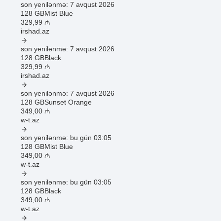
son yenilənmə: 7 avqust 2026
128 GB
Mist Blue
329
,99
₼
irshad.az
son yenilənmə: 7 avqust 2026
128 GB
Black
329
,99
₼
irshad.az
son yenilənmə: 7 avqust 2026
128 GB
Sunset Orange
349
,00
₼
w-t.az
son yenilənmə: bu gün 03:05
128 GB
Mist Blue
349
,00
₼
w-t.az
son yenilənmə: bu gün 03:05
128 GB
Black
349
,00
₼
w-t.az