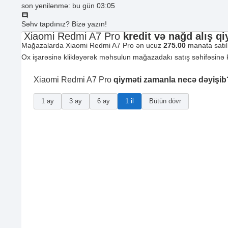
son yenilənmə: bu gün 03:05
Səhv tapdınız? Bizə yazın!
Xiaomi Redmi A7 Pro
kredit və nağd alış qi
Mağazalarda Xiaomi Redmi A7 Pro ən ucuz
275.00
manata satıl
Ox işarəsinə klikləyərək məhsulun mağazadakı satış səhifəsinə keçi
Xiaomi Redmi A7 Pro
qiyməti zamanla necə dəyişib
1 ay
3 ay
6 ay
1 il
Bütün dövr