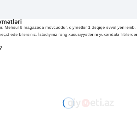
ymətləri
ır. Məhsul 8 mağazada mövcuddur, qiymətlər 1 dəqiqə əvvəl yenilənib.
d edə bilərsiniz. İstədiyiniz rəng xüsusiyyətlərini yuxarıdakı filtrlərdən
?