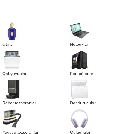
Ətirlər
Notbuklar
Qabyuyanlar
Kompüterlər
Robot tozsoranlar
Dondurucular
Yuyucu tozsoranlar
Qulaqlıqlar