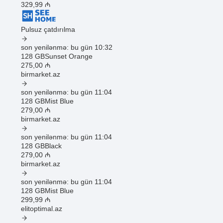
329
,99
₼
Pulsuz çatdırılma
son yenilənmə: bu gün 10:32
128 GB
Sunset Orange
275
,00
₼
birmarket.az
son yenilənmə: bu gün 11:04
128 GB
Mist Blue
279
,00
₼
birmarket.az
son yenilənmə: bu gün 11:04
128 GB
Black
279
,00
₼
birmarket.az
son yenilənmə: bu gün 11:04
128 GB
Mist Blue
299
,99
₼
elitoptimal.az