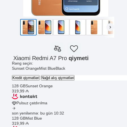
Xiaomi Redmi A7 Pro
qiymeti
Rəng seçin:
Sunset Orange
Mist Blue
Black
Kredit qiymətləri
Nağd alış qiymətləri
128 GB
Sunset Orange
319
,99
₼
Pulsuz çatdırılma
son yenilənmə: bu gün 10:32
128 GB
Mist Blue
319
,99
₼