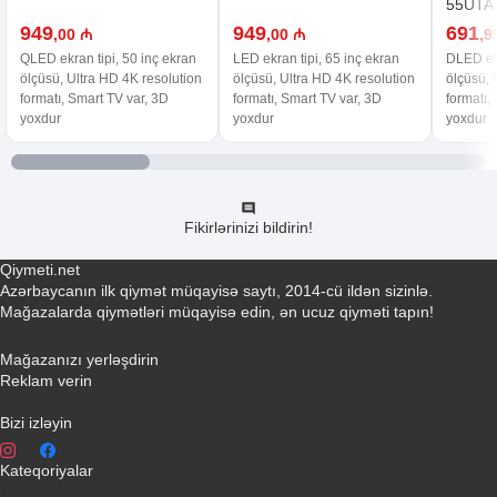
55UTA
949
949
691
,00 ₼
,00 ₼
,9
QLED ekran tipi, 50 inç ekran
LED ekran tipi, 65 inç ekran
DLED ekr
ölçüsü, Ultra HD 4K resolution
ölçüsü, Ultra HD 4K resolution
ölçüsü, 
formatı, Smart TV var, 3D
formatı, Smart TV var, 3D
formatı,
yoxdur
yoxdur
yoxdur
Fikirlərinizi bildirin!
Qiymeti.net
Azərbaycanın ilk qiymət müqayisə saytı, 2014-cü ildən sizinlə.
Mağazalarda qiymətləri müqayisə edin, ən ucuz qiyməti tapın!
Əlaqə yaradın
Mağazanızı yerləşdirin
Reklam verin
info@qiymeti.net
Bizi izləyin
Kateqoriyalar
Telefonlar