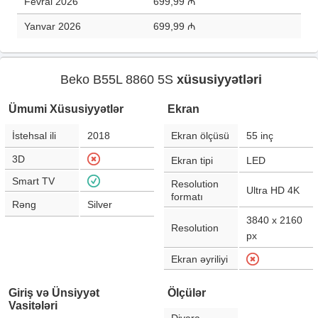
Fevral 2026
699,99 ₼
Yanvar 2026
699,99 ₼
Beko B55L 8860 5S
xüsusiyyətləri
Ümumi Xüsusiyyətlər
Ekran
İstehsal ili
2018
Ekran ölçüsü
55
inç
3D
Ekran tipi
LED
Smart TV
Resolution
Ultra HD 4K
formatı
Rəng
Silver
3840 x 2160
Resolution
px
Ekran əyriliyi
Giriş və Ünsiyyət
Ölçülər
Vasitələri