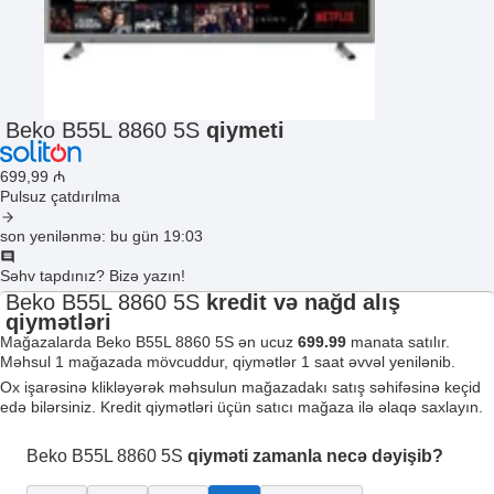
Beko B55L 8860 5S
qiymeti
699
,99
₼
Pulsuz çatdırılma
son yenilənmə: bu gün 19:03
Səhv tapdınız? Bizə yazın!
Beko B55L 8860 5S
kredit və nağd alış
qiymətləri
Mağazalarda Beko B55L 8860 5S ən ucuz
699.99
manata satılır.
Məhsul 1 mağazada mövcuddur, qiymətlər 1 saat əvvəl yenilənib.
Ox işarəsinə klikləyərək məhsulun mağazadakı satış səhifəsinə keçid
edə bilərsiniz. Kredit qiymətləri üçün satıcı mağaza ilə əlaqə saxlayın.
Beko B55L 8860 5S
qiyməti zamanla necə dəyişib?