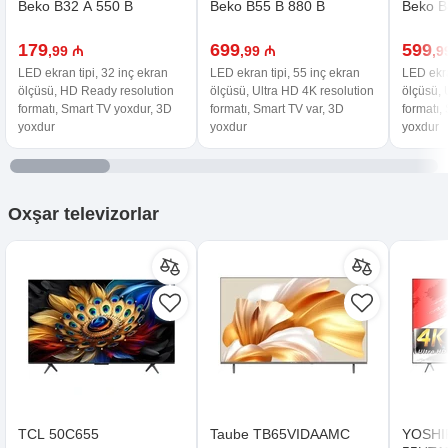
Beko B32 A 550 B
Beko B55 B 880 B
Beko B
179
699
599
,99 ₼
,99 ₼
,9
LED ekran tipi, 32 inç ekran
LED ekran tipi, 55 inç ekran
LED ekra
ölçüsü, HD Ready resolution
ölçüsü, Ultra HD 4K resolution
ölçüsü, 
formatı, Smart TV yoxdur, 3D
formatı, Smart TV var, 3D
formatı,
yoxdur
yoxdur
yoxdur
Oxşar
televizorlar
TCL 50C655
Taube TB65VIDAAMC
YOSHI