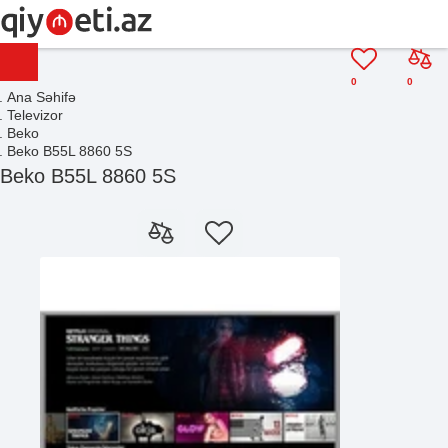
0
0
Ana Səhifə
Televizor
Beko
Beko B55L 8860 5S
Beko B55L 8860 5S