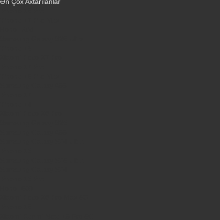
Ən Çox Axtarılanlar
iPhone 16 Pro
iPhone 17 Pro Max
Honor X9d
Samsung Galaxy S26 Ultra
iPhone 13
Xiaomi Poco X7 Pro
iPhone 17 Pro
iPhone 16 Pro Max
Samsung Galaxy A56
iPhone 17
iPhone 14
Xiaomi Poco X8 Pro
Samsung Galaxy S25
Samsung Galaxy A55
Samsung Galaxy S24 Ultra
iPhone 15
Samsung Galaxy S25 Ultra
Samsung Galaxy S24
iPhone 15 Pro
Honor 600
Xiaomi Poco X8 Pro Max 5G
iPhone 16
Xiaomi Redmi Note 15 Pro 5G