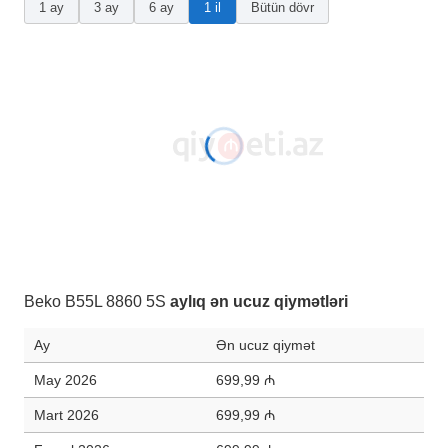
1 ay
3 ay
6 ay
1 il
Bütün dövr
Beko B55L 8860 5S
aylıq ən ucuz qiymətləri
Ay
Ən ucuz qiymət
May 2026
699,99 ₼
Mart 2026
699,99 ₼