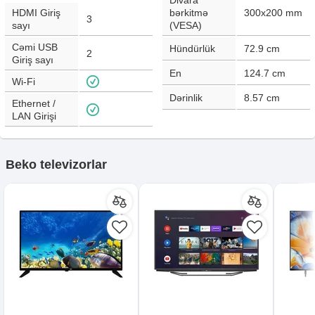
Divara
HDMI Giriş
bərkitmə
300x200 mm
3
sayı
(VESA)
Cəmi USB
Hündürlük
72.9
cm
2
Giriş sayı
En
124.7
cm
Wi-Fi
Dərinlik
8.57
cm
Ethernet /
LAN Girişi
Beko televizorlar