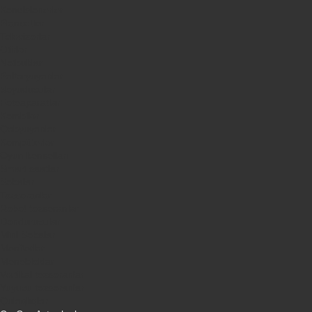
Kondisionerler
Plansetler
Televizorlar
Ətirlər
Notbuklar
Paltaryuyanlar
Soyuducular
Fotoaparatlar
Kombilər
Qabyuyanlar
Kompüterlər
Oyun konsolları
Smart saatlar
Sobalar
Tozsoranlar
Robot tozsoranlar
Dondurucular
Mini Sobalar
Monitorlar
Monobloklar
Vertikal tozsoranlar
Yuyucu tozsoranlar
Qulaqlıqlar