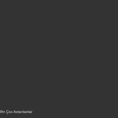
Plansetler
Televizorlar
Ətirlər
Notbuklar
Paltaryuyanlar
Soyuducular
Fotoaparatlar
Kombilər
Qabyuyanlar
Kompüterlər
Oyun konsolları
Smart saatlar
Sobalar
Tozsoranlar
Robot tozsoranlar
Dondurucular
Mini Sobalar
Monitorlar
Monobloklar
Vertikal tozsoranlar
Yuyucu tozsoranlar
Qulaqlıqlar
Ən Çox Axtarılanlar
iPhone 16 Pro