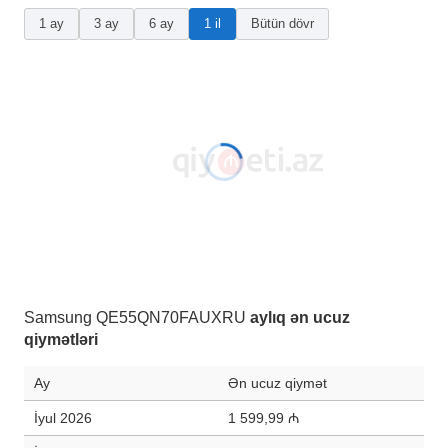
1 ay
3 ay
6 ay
1 il
Bütün dövr
Samsung QE55QN70FAUXRU
aylıq ən ucuz
qiymətləri
Ay
Ən ucuz qiymət
İyul 2026
1 599,99 ₼