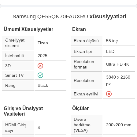
Samsung QE55QN70FAUXRU
xüsusiyyətləri
Ümumi Xüsusiyyətlər
Ekran
Əməliyyat
Ekran ölçüsü
55
inç
Tizen
sistemi
Ekran tipi
LED
İstehsal ili
2025
Resolution
Ultra HD 4K
3D
formatı
Smart TV
3840 x 2160
Resolution
px
Rəng
Black
Ekran əyriliyi
Giriş və Ünsiyyət
Ölçülər
Vasitələri
Divara
HDMI Giriş
bərkitmə
200x200 mm
4
sayı
(VESA)