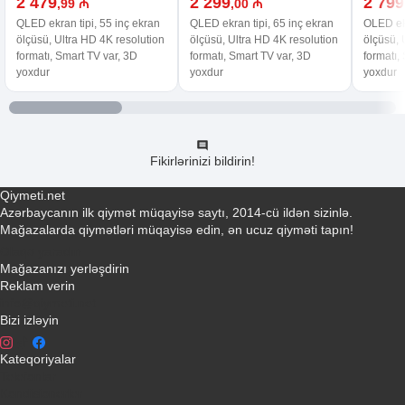
2 479
2 299
2 799
,99 ₼
,00 ₼
QLED ekran tipi, 55 inç ekran
QLED ekran tipi, 65 inç ekran
OLED ekr
ölçüsü, Ultra HD 4K resolution
ölçüsü, Ultra HD 4K resolution
ölçüsü, 
formatı, Smart TV var, 3D
formatı, Smart TV var, 3D
formatı,
yoxdur
yoxdur
yoxdur
Fikirlərinizi bildirin!
Qiymeti.net
Azərbaycanın ilk qiymət müqayisə saytı, 2014-cü ildən sizinlə.
Mağazalarda qiymətləri müqayisə edin, ən ucuz qiyməti tapın!
Əlaqə yaradın
Mağazanızı yerləşdirin
Reklam verin
info@qiymeti.net
Bizi izləyin
Kateqoriyalar
Telefonlar
Kondisionerler