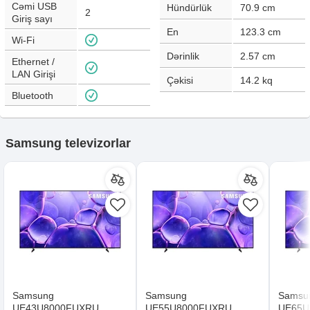
Cəmi USB
Hündürlük
70.9
cm
2
Giriş sayı
En
123.3
cm
Wi-Fi
Dərinlik
2.57
cm
Ethernet /
LAN Girişi
Çəkisi
14.2
kq
Bluetooth
Samsung televizorlar
Samsung
Samsung
Samsu
UE43U8000FUXRU
UE55U8000FUXRU
UE65U