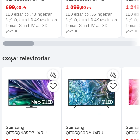
699
1 099
1 249
,00 ₼
,00 ₼
LED ekran tipi, 43 inç ekran
LED ekran tipi, 55 inç ekran
LED ekra
ölçüsü, Ultra HD 4K resolution
ölçüsü, Ultra HD 4K resolution
ölçüsü, 
formatı, Smart TV var, 3D
formatı, Smart TV var, 3D
formatı,
yoxdur
yoxdur
yoxdur
Oxşar
televizorlar
Samsung
Samsung
Samsu
QE55QN85DBUXRU
QE65Q60DAUXRU
QE65S