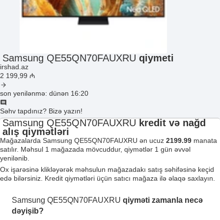
Samsung QE55QN70FAUXRU
qiymeti
irshad.az
2 199
,99
₼
son yenilənmə: dünən 16:20
Səhv tapdınız? Bizə yazın!
Samsung QE55QN70FAUXRU
kredit və nağd
alış qiymətləri
Mağazalarda Samsung QE55QN70FAUXRU ən ucuz
2199.99
manata
satılır. Məhsul 1 mağazada mövcuddur, qiymətlər 1 gün əvvəl
yenilənib.
Ox işarəsinə klikləyərək məhsulun mağazadakı satış səhifəsinə keçid
edə bilərsiniz. Kredit qiymətləri üçün satıcı mağaza ilə əlaqə saxlayın.
Samsung QE55QN70FAUXRU
qiyməti zamanla necə
dəyişib?