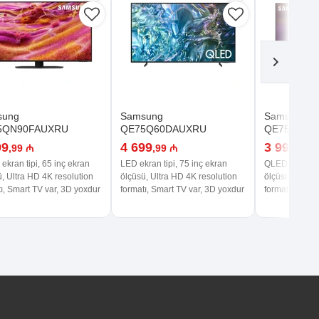
sung
Samsung
Samsung
5QN90FAUXRU
QE75Q60DAUXRU
QE75Q60A
99
4 699
3 999
,99 ₼
,99 ₼
,99 
kran tipi, 65 inç ekran
LED ekran tipi, 75 inç ekran
QLED ekran tip
, Ultra HD 4K resolution
ölçüsü, Ultra HD 4K resolution
ölçüsü, Ultra 
ı, Smart TV var, 3D yoxdur
formatı, Smart TV var, 3D yoxdur
formatı, Smart