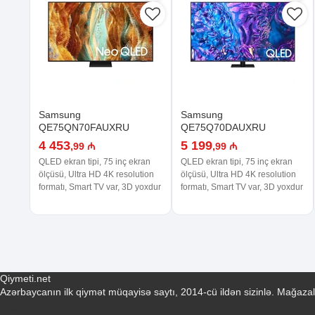
Samsung
Samsung
QE75QN70FAUXRU
QE75Q70DAUXRU
4 453
5 199
,99 ₼
,99 ₼
QLED ekran tipi, 75 inç ekran
QLED ekran tipi, 75 inç ekran
ölçüsü, Ultra HD 4K resolution
ölçüsü, Ultra HD 4K resolution
formatı, Smart TV var, 3D yoxdur
formatı, Smart TV var, 3D yoxdur
Qiymeti.net
Azərbaycanın ilk qiymət müqayisə saytı, 2014-cü ildən sizinlə. Mağazal
Əlaqə yaradın