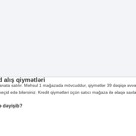
d alış qiymətləri
nata satılır. Məhsul 1 mağazada mövcuddur, qiymətlər 39 dəqiqə əvvəl
çid edə bilərsiniz. Kredit qiymətləri üçün satıcı mağaza ilə əlaqə saxla
ə dəyişib?