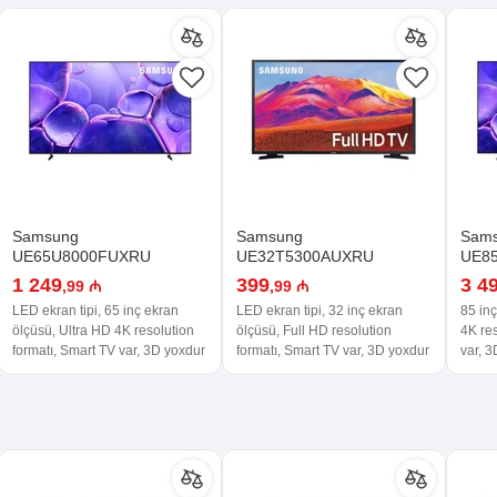
Samsung
Samsung
Sam
UE65U8000FUXRU
UE32T5300AUXRU
UE8
1 249
399
3 4
,99 ₼
,99 ₼
LED ekran tipi, 65 inç ekran
LED ekran tipi, 32 inç ekran
85 inç
ölçüsü, Ultra HD 4K resolution
ölçüsü, Full HD resolution
4K res
formatı, Smart TV var, 3D yoxdur
formatı, Smart TV var, 3D yoxdur
var, 