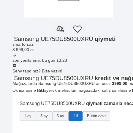
Samsung UE75DU8500UXRU
qiymeti
smarton.az
3 999
,00
₼
son yenilənmə: bu gün 13:23
Səhv tapdınız? Bizə yazın!
Samsung UE75DU8500UXRU
kredit və nağ
Mağazalarda Samsung UE75DU8500UXRU ən ucuz
3999.00
ma
Ox işarəsinə klikləyərək məhsulun mağazadakı satış səhifəsinə ke
Samsung UE75DU8500UXRU
qiyməti zamanla nec
1 ay
3 ay
6 ay
1 il
Bütün dövr