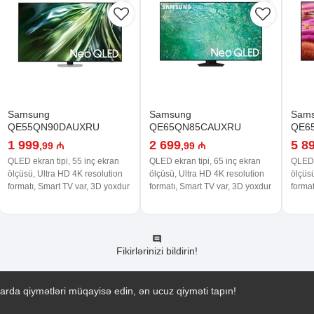
Samsung
Samsung
Sam
QE55QN90DAUXRU
QE65QN85CAUXRU
QE6
1 999
2 699
5 8
,99 ₼
,99 ₼
QLED ekran tipi, 55 inç ekran
QLED ekran tipi, 65 inç ekran
QLED e
ölçüsü, Ultra HD 4K resolution
ölçüsü, Ultra HD 4K resolution
ölçüsü
formatı, Smart TV var, 3D yoxdur
formatı, Smart TV var, 3D yoxdur
format
Fikirlərinizi bildirin!
arda qiymətləri müqayisə edin, ən ucuz qiyməti tapın!