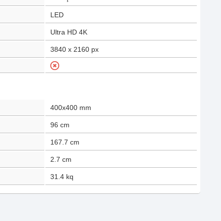
LED
Ultra HD 4K
3840 x 2160
px
400x400 mm
96
cm
167.7
cm
2.7
cm
31.4
kq