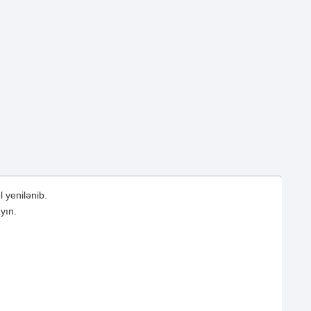
 yenilənib.
yın.