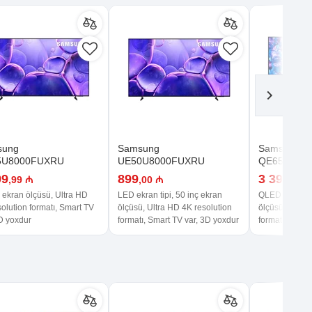
sung
Samsung
Samsung
5U8000FUXRU
UE50U8000FUXRU
QE65Q70D
99
899
3 399
,99 ₼
,00 ₼
,99 
 ekran ölçüsü, Ultra HD
LED ekran tipi, 50 inç ekran
QLED ekran tip
olution formatı, Smart TV
ölçüsü, Ultra HD 4K resolution
ölçüsü, Ultra 
3D yoxdur
formatı, Smart TV var, 3D yoxdur
formatı, Smart