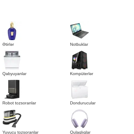
Ətirlər
Notbuklar
Qabyuyanlar
Kompüterlər
Robot tozsoranlar
Dondurucular
Yuyucu tozsoranlar
Qulaqlıqlar