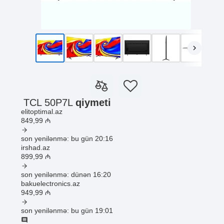
TCL 50P7L
qiymeti
elitoptimal.az
849
,99
₼
son yenilənmə: bu gün 20:16
irshad.az
899
,99
₼
son yenilənmə: dünən 16:20
bakuelectronics.az
949
,99
₼
son yenilənmə: bu gün 19:01