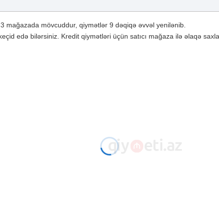
 3 mağazada mövcuddur, qiymətlər 9 dəqiqə əvvəl yenilənib.
çid edə bilərsiniz. Kredit qiymətləri üçün satıcı mağaza ilə əlaqə saxla