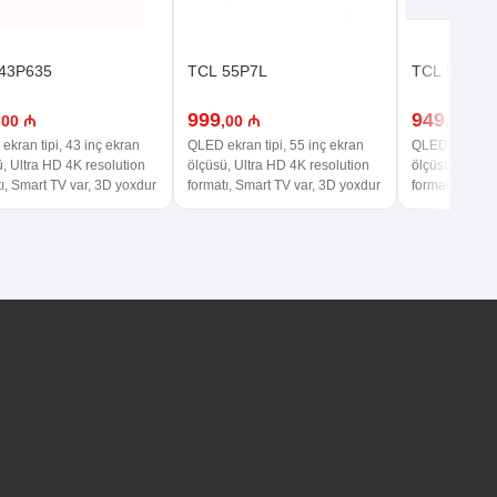
43P635
TCL 55P7L
TCL 50C65
999
949
,00 ₼
,00 ₼
,00 ₼
kran tipi, 43 inç ekran
QLED ekran tipi, 55 inç ekran
QLED ekran tip
, Ultra HD 4K resolution
ölçüsü, Ultra HD 4K resolution
ölçüsü, Ultra 
ı, Smart TV var, 3D yoxdur
formatı, Smart TV var, 3D yoxdur
formatı, Smart