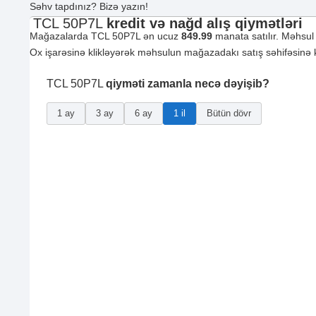
Səhv tapdınız? Bizə yazın!
TCL 50P7L
kredit və nağd alış qiymətləri
Mağazalarda TCL 50P7L ən ucuz
849.99
manata satılır. Məhsul
Ox işarəsinə klikləyərək məhsulun mağazadakı satış səhifəsinə ke
TCL 50P7L
qiyməti zamanla necə dəyişib?
1 ay
3 ay
6 ay
1 il
Bütün dövr