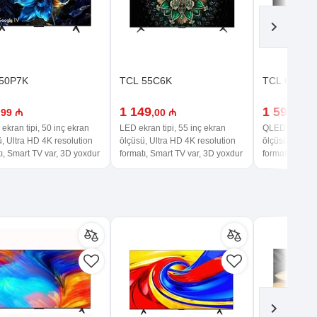
50P7K
TCL 55C6K
TCL 65C6K
1 149
1 599
,99 ₼
,00 ₼
,00 
kran tipi, 50 inç ekran
LED ekran tipi, 55 inç ekran
QLED ekran tip
, Ultra HD 4K resolution
ölçüsü, Ultra HD 4K resolution
ölçüsü, Ultra 
ı, Smart TV var, 3D yoxdur
formatı, Smart TV var, 3D yoxdur
formatı, Smart