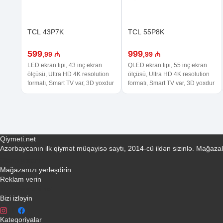
TCL 43P7K
TCL 55P8K
599
999
,99 ₼
,99 ₼
LED ekran tipi, 43 inç ekran
QLED ekran tipi, 55 inç ekran
ölçüsü, Ultra HD 4K resolution
ölçüsü, Ultra HD 4K resolution
formatı, Smart TV var, 3D yoxdur
formatı, Smart TV var, 3D yoxdur
Qiymeti.net
Azərbaycanın ilk qiymət müqayisə saytı, 2014-cü ildən sizinlə. Mağazal
Əlaqə yaradın
Mağazanızı yerləşdirin
Reklam verin
info@qiymeti.net
Bizi izləyin
Kateqoriyalar