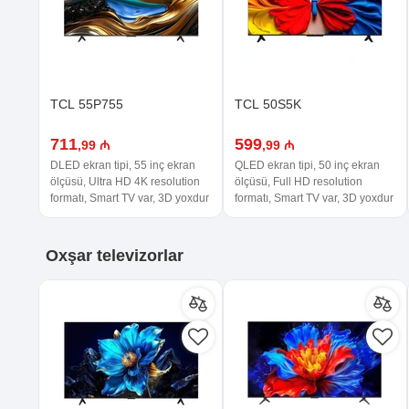
TCL 55P755
TCL 50S5K
711
599
,99 ₼
,99 ₼
DLED ekran tipi, 55 inç ekran
QLED ekran tipi, 50 inç ekran
ölçüsü, Ultra HD 4K resolution
ölçüsü, Full HD resolution
formatı, Smart TV var, 3D yoxdur
formatı, Smart TV var, 3D yoxdur
Oxşar
televizorlar