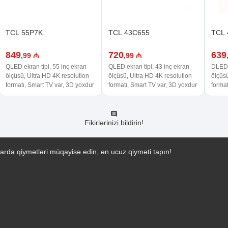
TCL 55P7K
TCL 43C655
TCL 
849
720
639
,99 ₼
,99 ₼
QLED ekran tipi, 55 inç ekran
QLED ekran tipi, 43 inç ekran
DLED e
ölçüsü, Ultra HD 4K resolution
ölçüsü, Ultra HD 4K resolution
ölçüsü
formatı, Smart TV var, 3D yoxdur
formatı, Smart TV var, 3D yoxdur
format
Fikirlərinizi bildirin!
arda qiymətləri müqayisə edin, ən ucuz qiyməti tapın!