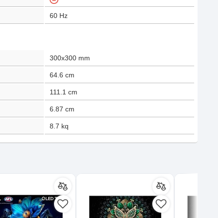
60
Hz
300x300 mm
64.6
cm
111.1
cm
6.87
cm
8.7
kq