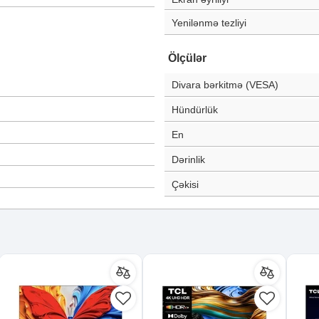
Yenilənmə tezliyi
Ölçülər
Divara bərkitmə (VESA)
Hündürlük
En
Dərinlik
Çəkisi