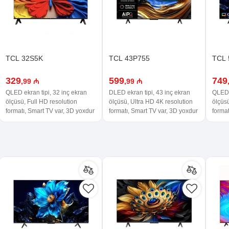
TCL 32S5K
TCL 43P755
TCL 
329
599
749
,99 ₼
,99 ₼
QLED ekran tipi, 32 inç ekran
DLED ekran tipi, 43 inç ekran
QLED e
ölçüsü, Full HD resolution
ölçüsü, Ultra HD 4K resolution
ölçüsü
formatı, Smart TV var, 3D yoxdur
formatı, Smart TV var, 3D yoxdur
format