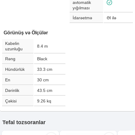
avtomatik
yığılması
İdarəetmə
Əl ilə
Görünüş və Ölçülər
Kabelin
8.4
m
uzunluğu
Rəng
Black
Hündürlük
33.3
cm
En
30
cm
Dərinlik
43.5
cm
Çəkisi
9.26
kq
Tefal tozsoranlar