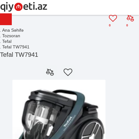
0
0
Ana Səhifə
Tozsoran
Tefal
Tefal TW7941
Tefal TW7941