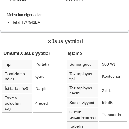
Məhsulun digər adları:
Tefal TW7941EA
Xüsusiyyətləri
Ümumi Xüsusiyyətlər
İşləmə
Tipi
Portativ
Sorma gücü
500
Wt
Təmizləmə
Toz toplayıcı
Quru
Konteyner
növü
tipi
Toz toplayıcı
İstifadə növü
Naqilli
2.5
L
həcmi
Taxma
Səs səviyyəsi
59
dB
ucluqların
4
ədəd
sayı
Gücün
Tutacaqda
tənzimlənməsi
Kabelin