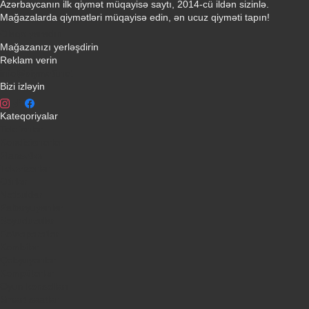
Azərbaycanın ilk qiymət müqayisə saytı, 2014-cü ildən sizinlə.
Mağazalarda qiymətləri müqayisə edin, ən ucuz qiyməti tapın!
Əlaqə yaradın
Mağazanızı yerləşdirin
Reklam verin
info@qiymeti.net
Bizi izləyin
Kateqoriyalar
Telefonlar
Kondisionerler
Plansetler
Televizorlar
Ətirlər
Notbuklar
Paltaryuyanlar
Soyuducular
Fotoaparatlar
Kombilər
Qabyuyanlar
Kompüterlər
Oyun konsolları
Smart saatlar