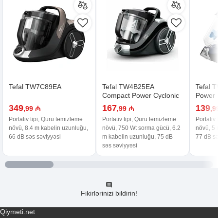
Tefal TW7C89EA
Tefal TW4B25EA
Tefal 
Compact Power Cyclonic
Power
349
167
139
,99 ₼
,99 ₼
,9
Portativ tipi, Quru təmizləmə
Portativ tipi, Quru təmizləmə
Portativ
növü, 8.4 m kabelin uzunluğu,
növü, 750 Wt sorma gücü, 6.2
növü, 5 
66 dB səs səviyyəsi
m kabelin uzunluğu, 75 dB
77 dB sə
səs səviyyəsi
Fikirlərinizi bildirin!
Qiymeti.net