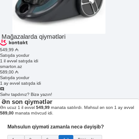
Mağazalarda qiymətləri
549
,99
₼
Satışda yoxdur
1 il əvvəl satışda idi
smarton.az
589
,00
₼
Satışda yoxdur
1 ay əvvəl satışda idi
Səhv tapdınız? Bizə yazın!
Ən son qiymətlər
Ən ucuz 1 il əvvəl
549,99
manata satılırdı. Məhsul ən son 1 ay əvvəl
589,00
manata mövcud idi.
Məhsulun qiyməti zamanla necə dəyişib?