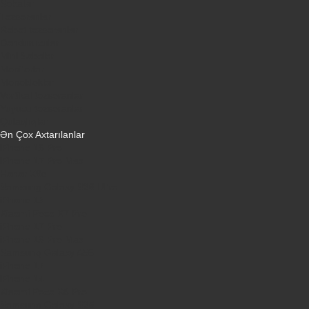
Sobalar
Tozsoranlar
Robot tozsoranlar
Dondurucular
Mini Sobalar
Monitorlar
Monobloklar
Vertikal tozsoranlar
Yuyucu tozsoranlar
Qulaqlıqlar
Ən Çox Axtarılanlar
iPhone 16 Pro
iPhone 17 Pro Max
Honor X9d
Samsung Galaxy S26 Ultra
iPhone 13
Xiaomi Poco X7 Pro
iPhone 17 Pro
iPhone 16 Pro Max
Samsung Galaxy A56
iPhone 17
iPhone 14
Xiaomi Poco X8 Pro
Samsung Galaxy S25