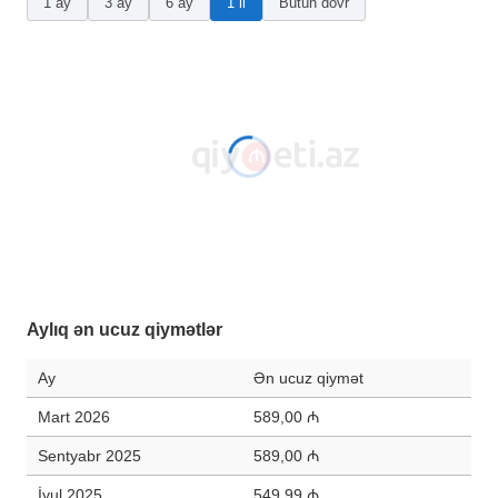
1 ay
3 ay
6 ay
1 il
Bütün dövr
Aylıq ən ucuz qiymətlər
Ay
Ən ucuz qiymət
Mart 2026
589,00 ₼
Sentyabr 2025
589,00 ₼
İyul 2025
549,99 ₼