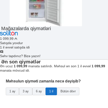
Mağazalarda qiymətləri
1 099
,99
₼
Satışda yoxdur
1 il əvvəl satışda idi
Səhv tapdınız? Bizə yazın!
Ən son qiymətlər
Ən ucuz
1 099,99
manata satılırdı. Məhsul ən son 1 il əvvəl
1 099,99
manata mövcud idi.
Məhsulun qiyməti zamanla necə dəyişib?
1 ay
3 ay
6 ay
1 il
Bütün dövr