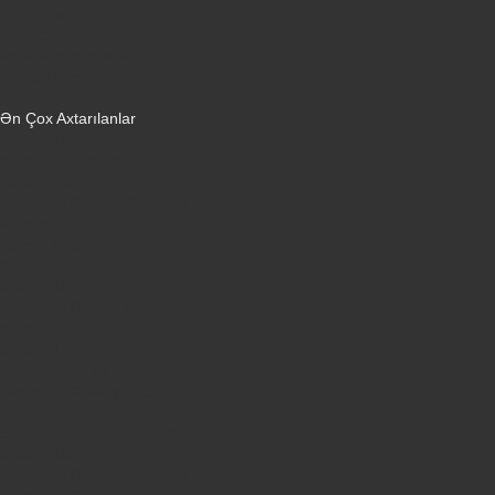
Monitorlar
Monobloklar
Vertikal tozsoranlar
Yuyucu tozsoranlar
Qulaqlıqlar
Ən Çox Axtarılanlar
iPhone 16 Pro
iPhone 17 Pro Max
Honor X9d
Samsung Galaxy S26 Ultra
iPhone 13
Xiaomi Poco X7 Pro
iPhone 17 Pro
iPhone 16 Pro Max
Samsung Galaxy A56
iPhone 17
iPhone 14
Xiaomi Poco X8 Pro
Samsung Galaxy S25
Samsung Galaxy A55
Samsung Galaxy S24 Ultra
iPhone 15
Samsung Galaxy S25 Ultra