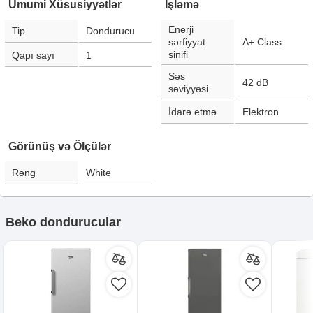
Ümumi Xüsusiyyətlər
İşləmə
Enerji
Tip
Dondurucu
sərfiyyat
A+ Class
sinifi
Qapı sayı
1
Səs
42
dB
səviyyəsi
İdarə etmə
Elektron
Görünüş və Ölçülər
Rəng
White
Beko dondurucular