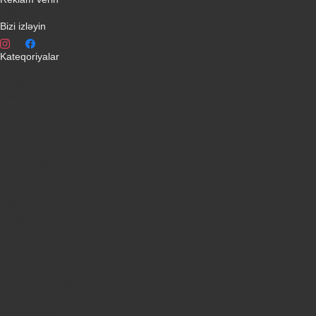
info@qiymeti.net
Bizi izləyin
Kateqoriyalar
Telefonlar
Kondisionerler
Plansetler
Televizorlar
Ətirlər
Notbuklar
Paltaryuyanlar
Soyuducular
Fotoaparatlar
Kombilər
Qabyuyanlar
Kompüterlər
Oyun konsolları
Smart saatlar
Sobalar
Tozsoranlar
Robot tozsoranlar
Dondurucular
Mini Sobalar