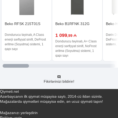
Beko RFSK 215T01S
Beko B1RFNK 312G
Beko 
1 099
Dondurucu təyinatı, A Class
Dərin Do
,99 ₼
enerji sərfiyyat sinifi, DeFrost
DeFrost
Dondurucu təyinatı, A+ Class
əritmə (Soyutma) sistemi, 1
sistemi,
enerji sərfiyyat sinifi, NoFrost
qapı sayı
əritmə (Soyutma) sistemi, 1
qapı sayı
Fikirlərinizi bildirin!
Qiymeti.net
Azərbaycanın ilk qiymət müqayisə saytı, 2014-cü ildən sizinlə.
Mağazalarda qiymətləri müqayisə edin, ən ucuz qiyməti tapın!
Əlaqə yaradın
Mağazanızı yerləşdirin
Reklam verin