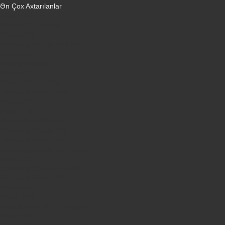
Ən Çox Axtarılanlar
iPhone 16 Pro
iPhone 17 Pro Max
Honor X9d
Samsung Galaxy S26 Ultra
iPhone 13
Xiaomi Poco X7 Pro
iPhone 17 Pro
iPhone 16 Pro Max
Samsung Galaxy A56
iPhone 17
iPhone 14
Xiaomi Poco X8 Pro
Samsung Galaxy S25
Samsung Galaxy A55
Samsung Galaxy S24 Ultra
iPhone 15
Samsung Galaxy S25 Ultra
Samsung Galaxy S24
iPhone 15 Pro
Honor 600
Xiaomi Poco X8 Pro Max 5G
iPhone 16