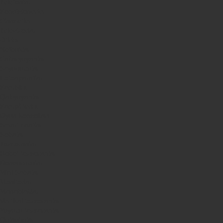
Telefonlar
Kondisionerler
Plansetler
Televizorlar
Ətirlər
Notbuklar
Paltaryuyanlar
Soyuducular
Fotoaparatlar
Kombilər
Qabyuyanlar
Kompüterlər
Oyun konsolları
Smart saatlar
Sobalar
Tozsoranlar
Robot tozsoranlar
Dondurucular
Mini Sobalar
Monitorlar
Monobloklar
Vertikal tozsoranlar
Yuyucu tozsoranlar
Qulaqlıqlar