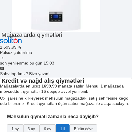
Mağazalarda qiymətləri
1 699
,99
₼
Pulsuz çatdırılma
son yenilənmə: bu gün 15:03
Səhv tapdınız? Bizə yazın!
Kredit və nağd alış qiymətləri
Mağazalarda ən ucuz
1699.99
manata satılır. Məhsul 1 mağazada
mövcuddur, qiymətlər 16 dəqiqə əvvəl yenilənib.
Ox işarəsinə klikləyərək məhsulun mağazadakı satış səhifəsinə keçid
edə bilərsiniz. Kredit qiymətləri üçün satıcı mağaza ilə əlaqə saxlayın.
Məhsulun qiyməti zamanla necə dəyişib?
1 ay
3 ay
6 ay
1 il
Bütün dövr