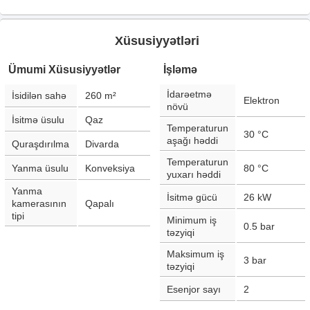
Xüsusiyyətləri
Ümumi Xüsusiyyətlər
İşləmə
İdarəetmə
İsidilən sahə
260
m²
Elektron
növü
İsitmə üsulu
Qaz
Temperaturun
30
°С
aşağı həddi
Quraşdırılma
Divarda
Temperaturun
Yanma üsulu
Konveksiya
80
°С
yuxarı həddi
Yanma
İsitmə gücü
26
kW
kamerasının
Qapalı
tipi
Minimum iş
0.5
bar
təzyiqi
Maksimum iş
3
bar
təzyiqi
Esenjor sayı
2