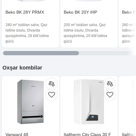
Beko BK 28Y PRMX
Beko BK 20Y IHP
Beko B
280 m² i̇sidilən sahə, Qaz
200 m² i̇sidilən sahə, Qaz
260 m² i
i̇sitmə üsulu, Divarda
i̇sitmə üsulu, Divarda
i̇sitmə 
quraşdırılma, 28 kW i̇sitmə
quraşdırılma, 20 kW i̇sitmə
quraşdır
gücü
gücü
gücü
Oxşar
kombilər
Vanward 48
Italtherm City Class 30 F
Italthe