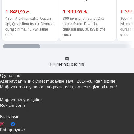
1 849
1 399
1 399
,99 ₼
,99 ₼
480 m² i̇sidilən sahə, Qazan
300 m² i̇sidilən sahə, Qaz
300 m² i
tipi, Qaz i̇sitmə üsulu, Divarda
i̇sitmə üsulu, Divarda
i̇sitmə 
quraşdırılma, 48 kW i̇sitmə
quraşdırılma, 30 kW i̇sitmə
quraşdır
gücü
gücü
gücü
Fikirlərinizi bildirin!
Qiymeti.net
Azərbaycanın ilk qiymət müqayisə saytı, 2014-cü ildən sizinlə.
Mağazalarda qiymətləri müqayisə edin, ən ucuz qiyməti tapın!
Əlaqə yaradın
Mağazanızı yerləşdirin
Reklam verin
info@qiymeti.net
Bizi izləyin
Kateqoriyalar