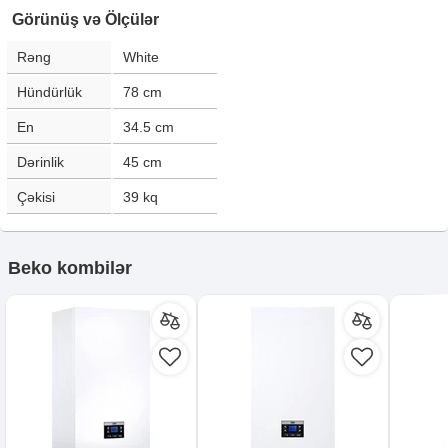
Görünüş və Ölçülər
Rəng
White
Hündürlük
78
cm
En
34.5
cm
Dərinlik
45
cm
Çəkisi
39
kq
Beko kombilər