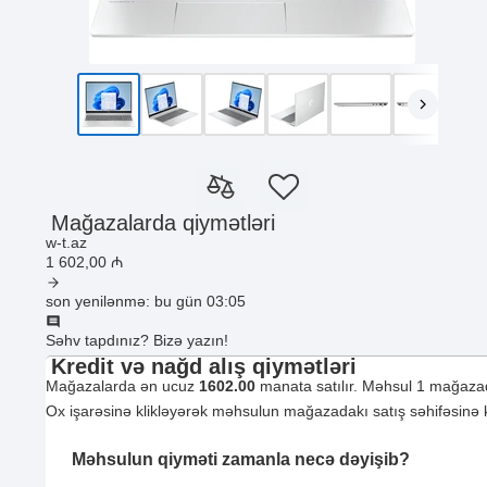
Mağazalarda qiymətləri
w-t.az
1 602
,00
₼
son yenilənmə: bu gün 03:05
Səhv tapdınız? Bizə yazın!
Kredit və nağd alış qiymətləri
Mağazalarda ən ucuz
1602.00
manata satılır. Məhsul 1 mağazad
Ox işarəsinə klikləyərək məhsulun mağazadakı satış səhifəsinə ke
Məhsulun qiyməti zamanla necə dəyişib?