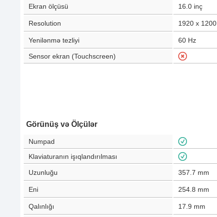
Ekran ölçüsü
16.0
inç
Resolution
1920 x 1200
Yenilənmə tezliyi
60
Hz
Sensor ekran (Touchscreen)
Görünüş və Ölçülər
Numpad
Klaviaturanın işıqlandırılması
Uzunluğu
357.7
mm
Eni
254.8
mm
Qalınlığı
17.9
mm