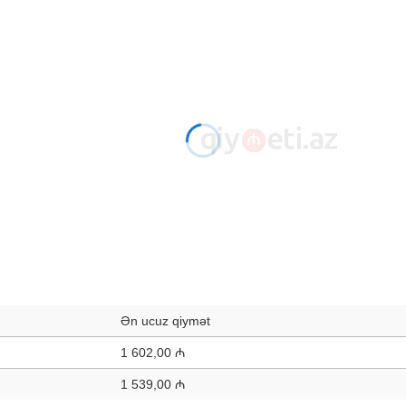
Ən ucuz qiymət
1 602,00 ₼
1 539,00 ₼