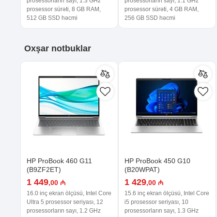
prosessorların sayı, 1.3 GHz
prosessorların sayı, 1.1 GHz
prosessor sürəti, 8 GB RAM,
prosessor sürəti, 4 GB RAM,
512 GB SSD həcmi
256 GB SSD həcmi
Oxşar
notbuklar
HP ProBook 460 G11
HP ProBook 450 G10
(B9ZF2ET)
(B20WPAT)
1 449
1 429
,00 ₼
,00 ₼
16.0 inç ekran ölçüsü, Intel Core
15.6 inç ekran ölçüsü, Intel Core
Ultra 5 prosessor seriyası, 12
i5 prosessor seriyası, 10
prosessorların sayı, 1.2 GHz
prosessorların sayı, 1.3 GHz