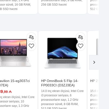
sorların sayı, 1.4 GHz
prosessorların sayı, 8 GB RAM,
prosessorların
ssor sürəti, 16 GB RAM,
256 GB SSD həcmi
prosessor sür
B SSD həcmi
512 GB SSD 
avilion 15-eg3037ci
HP OmniBook 5 Flip 14-
HP 250R G
87EA)
FP0033CI (D3ZJ3EA)
39
14.0 inç ekran ölçüsü, Intel Core
15.6 inç ekran
,99 ₼
i3 prosessor seriyası, 6
i5 prosessor s
nç ekran ölçüsü, Intel Core
prosessorların sayı, 1.2 GHz
prosessorların
sessor seriyası, 10
prosessor sürəti, 8 GB RAM,
prosessor sür
sorların sayı, 1.3 GHz
512 GB SSD həcmi
512 GB SSD 