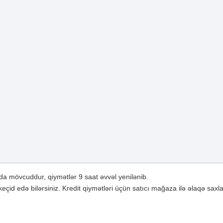
a mövcuddur, qiymətlər 9 saat əvvəl yenilənib.
çid edə bilərsiniz. Kredit qiymətləri üçün satıcı mağaza ilə əlaqə saxla