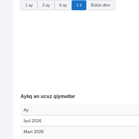
1 ay
3 ay
6 ay
1 il
Bütün dövr
Aylıq ən ucuz qiymətlər
Ay
İyul 2026
Mart 2026