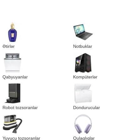
Ətirlər
Notbuklar
Qabyuyanlar
Kompüterlər
Robot tozsoranlar
Dondurucular
Yuyucu tozsoranlar
Qulaqlıqlar