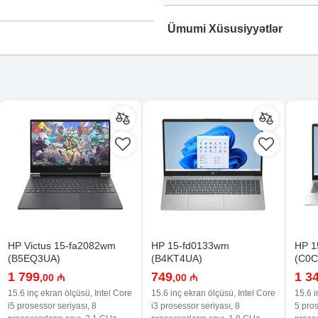
Ümumi Xüsusiyyətlər
HP Victus 15-fa2082wm
HP 15-fd0133wm
HP 1
(B5EQ3UA)
(B4KT4UA)
(C0
1 799
749
1 3
,00 ₼
,00 ₼
15.6 inç ekran ölçüsü, Intel Core
15.6 inç ekran ölçüsü, Intel Core
15.6 i
i5 prosessor seriyası, 8
i3 prosessor seriyası, 8
5 pros