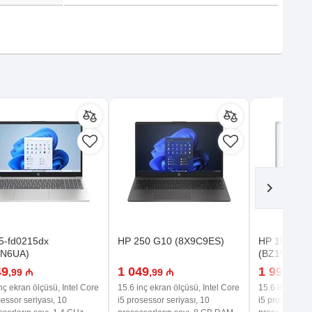
5-fd0215dx
HP 250 G10 (8X9C9ES)
HP 15-fd0
CN6UA)
(BZ1W9UA)
49
1 049
1 999
,99 ₼
,99 ₼
,99 
nç ekran ölçüsü, Intel Core
15.6 inç ekran ölçüsü, Intel Core
15.6 inç ekran
essor seriyası, 10
i5 prosessor seriyası, 10
i5 prosessor s