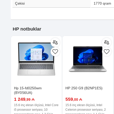
Çəkisi
1770
qram
HP notbuklar
Hp 15-fd0250wm
HP 250 G9 (B2NP1ES)
(BY0S6UA)
1 249
559
,99 ₼
,00 ₼
15.6 inç ekran ölçüsü, Intel Core
15.6 inç ekran ölçüsü, Intel
i5 prosessor seriyası, 10
Celeron prosessor seriyası, 2