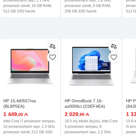
prosessorların sayı, 2.1 GHz
prosessorların sayı, 1.8 GHz
proses
prosessor sürəti, 16 GB RAM,
prosessor sürəti, 8 GB RAM,
prose
512 GB SSD həcmi
256 GB SSD həcmi
512 G
HP 15-fd0557nia
HP OmniBook 7 16-
HP P
(BL8P5EA)
az0006ci (C0EF4EA)
(84J
1 449
2 029
1 3
,00 ₼
,99 ₼
Intel Core i7 prosessor seriyası,
16.0 inç ekran ölçüsü, Intel Core
15.6 i
10 prosessorların sayı, 1.3 GHz
5 prosessor seriyası, 8
i5 pro
prosessor sürəti, 512 GB SSD
prosessorların sayı, 2.2 GHz
proses