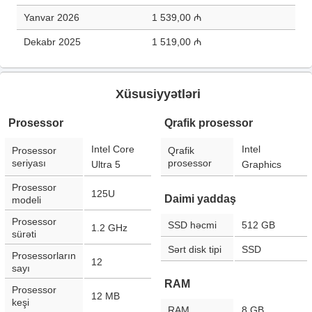
Yanvar 2026
1 539,00 ₼
Dekabr 2025
1 519,00 ₼
Xüsusiyyətləri
Prosessor
Qrafik prosessor
Intel Core
Intel
Prosessor
Qrafik
seriyası
prosessor
Ultra 5
Graphics
Prosessor
125U
Daimi yaddaş
modeli
Prosessor
SSD həcmi
512 GB
1.2 GHz
sürəti
Sərt disk tipi
SSD
Prosessorların
12
sayı
RAM
Prosessor
12 MB
keşi
RAM
8 GB