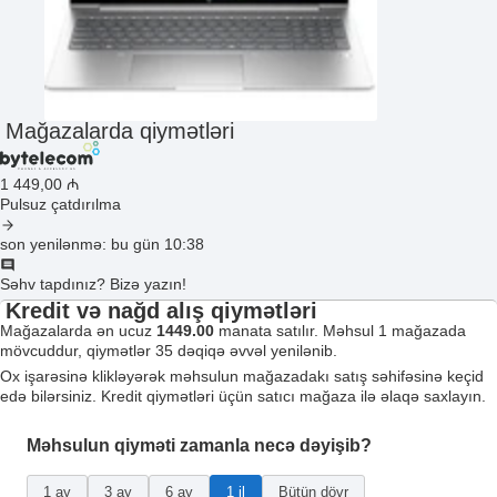
Mağazalarda qiymətləri
1 449
,00
₼
Pulsuz çatdırılma
son yenilənmə: bu gün 10:38
Səhv tapdınız? Bizə yazın!
Kredit və nağd alış qiymətləri
Mağazalarda ən ucuz
1449.00
manata satılır. Məhsul 1 mağazada
mövcuddur, qiymətlər 35 dəqiqə əvvəl yenilənib.
Ox işarəsinə klikləyərək məhsulun mağazadakı satış səhifəsinə keçid
edə bilərsiniz. Kredit qiymətləri üçün satıcı mağaza ilə əlaqə saxlayın.
Məhsulun qiyməti zamanla necə dəyişib?
1 ay
3 ay
6 ay
1 il
Bütün dövr