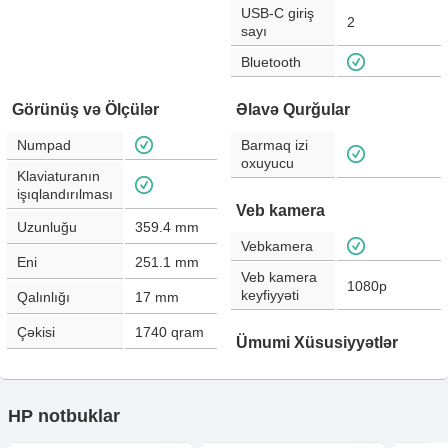
USB-C giriş
2
sayı
Bluetooth
Görünüş və Ölçülər
Əlavə Qurğular
Numpad
Barmaq izi
oxuyucu
Klaviaturanın
işıqlandırılması
Veb kamera
Uzunluğu
359.4
mm
Vebkamera
Eni
251.1
mm
Veb kamera
1080p
keyfiyyəti
Qalınlığı
17
mm
Çəkisi
1740
qram
Ümumi Xüsusiyyətlər
HP notbuklar