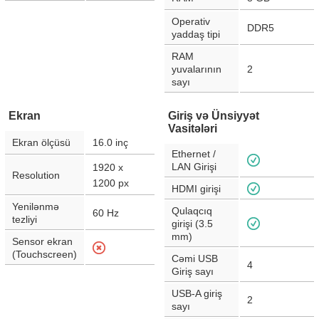
Operativ
DDR5
yaddaş tipi
RAM
yuvalarının
2
sayı
Ekran
Giriş və Ünsiyyət
Vasitələri
Ekran ölçüsü
16.0
inç
Ethernet /
LAN Girişi
1920 x
Resolution
1200
px
HDMI girişi
Yenilənmə
Qulaqcıq
60
Hz
tezliyi
girişi (3.5
mm)
Sensor ekran
(Touchscreen)
Cəmi USB
4
Giriş sayı
USB-A giriş
2
sayı