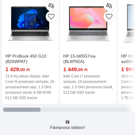
HP ProBook 450 G10
HP 15-fd0557nia
HP Omn
(B20WPAT)
(BL8P5EA)
az0006
1 429
1 449
1 999
,00 ₼
,00 ₼
15.6 inç ekran ölçüsü, Intel
Intel Core i7 prosessor
16.0 inç
Core i5 prosessor seriyası, 10
seriyası, 10 prosessorların
Core 5 p
prosessorların sayı, 1.3 GHz
sayı, 1.3 GHz prosessor sürəti,
prosesso
prosessor sürəti, 8 GB RAM,
512 GB SSD həcmi
prosesso
512 GB SSD həcmi
1 TB SS
Fikirlərinizi bildirin!