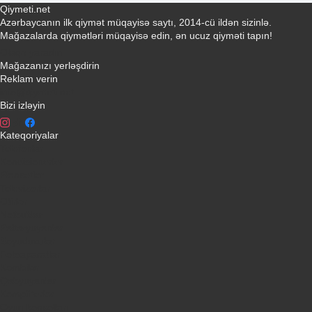
Qiymeti.net
Azərbaycanın ilk qiymət müqayisə saytı, 2014-cü ildən sizinlə.
Mağazalarda qiymətləri müqayisə edin, ən ucuz qiyməti tapın!
Əlaqə yaradın
Mağazanızı yerləşdirin
Reklam verin
info@qiymeti.net
Bizi izləyin
Kateqoriyalar
Telefonlar
Kondisionerler
Plansetler
Televizorlar
Ətirlər
Notbuklar
Paltaryuyanlar
Soyuducular
Fotoaparatlar
Kombilər
Qabyuyanlar
Kompüterlər
Oyun konsolları