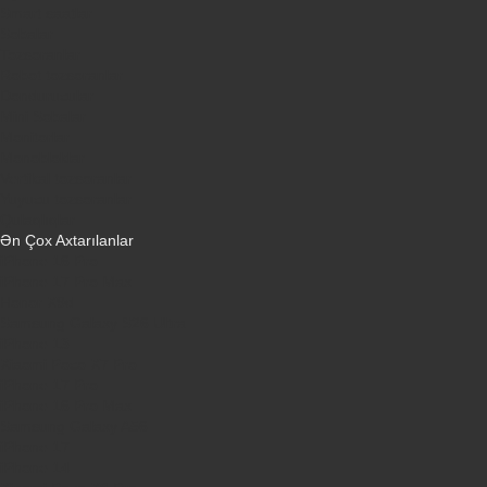
Smart saatlar
Sobalar
Tozsoranlar
Robot tozsoranlar
Dondurucular
Mini Sobalar
Monitorlar
Monobloklar
Vertikal tozsoranlar
Yuyucu tozsoranlar
Qulaqlıqlar
Ən Çox Axtarılanlar
iPhone 16 Pro
iPhone 17 Pro Max
Honor X9d
Samsung Galaxy S26 Ultra
iPhone 13
Xiaomi Poco X7 Pro
iPhone 17 Pro
iPhone 16 Pro Max
Samsung Galaxy A56
iPhone 17
iPhone 14