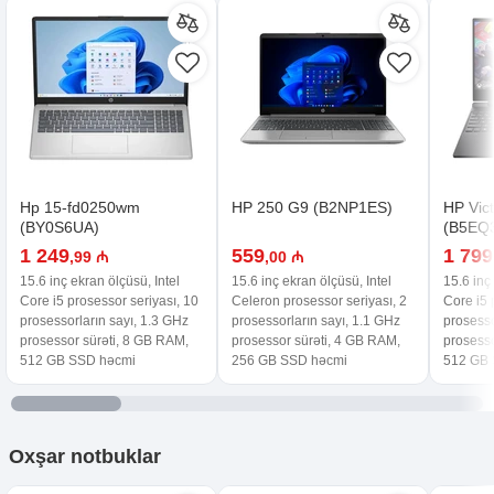
Hp 15-fd0250wm
HP 250 G9 (B2NP1ES)
HP Vic
(BY0S6UA)
(B5EQ
1 249
559
1 799
,99 ₼
,00 ₼
15.6 inç ekran ölçüsü, Intel
15.6 inç ekran ölçüsü, Intel
15.6 inç
Core i5 prosessor seriyası, 10
Celeron prosessor seriyası, 2
Core i5 
prosessorların sayı, 1.3 GHz
prosessorların sayı, 1.1 GHz
prosesso
prosessor sürəti, 8 GB RAM,
prosessor sürəti, 4 GB RAM,
prosesso
512 GB SSD həcmi
256 GB SSD həcmi
512 GB 
Oxşar
notbuklar