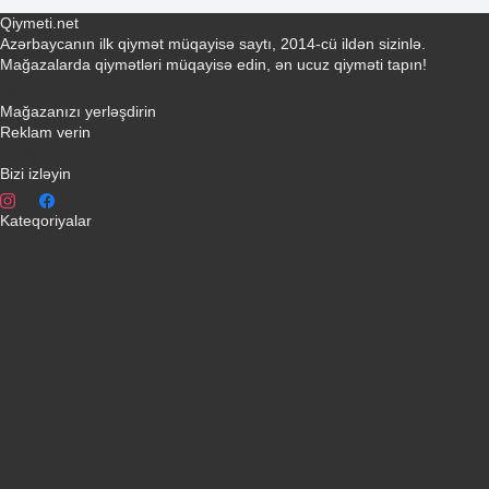
Qiymeti.net
Azərbaycanın ilk qiymət müqayisə saytı, 2014-cü ildən sizinlə.
Mağazalarda qiymətləri müqayisə edin, ən ucuz qiyməti tapın!
Əlaqə yaradın
Mağazanızı yerləşdirin
Reklam verin
info@qiymeti.net
Bizi izləyin
Kateqoriyalar
Telefonlar
Kondisionerler
Plansetler
Televizorlar
Ətirlər
Notbuklar
Paltaryuyanlar
Soyuducular
Fotoaparatlar
Kombilər
Qabyuyanlar
Kompüterlər