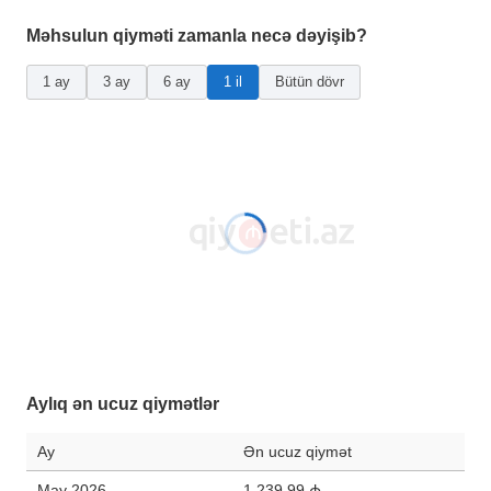
Məhsulun qiyməti zamanla necə dəyişib?
1 ay
3 ay
6 ay
1 il
Bütün dövr
Aylıq ən ucuz qiymətlər
Ay
Ən ucuz qiymət
May 2026
1 239,99 ₼