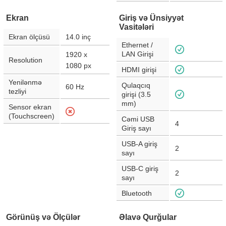
Ekran
Giriş və Ünsiyyət
Vasitələri
Ekran ölçüsü
14.0
inç
Ethernet /
LAN Girişi
1920 x
Resolution
1080
px
HDMI girişi
Yenilənmə
Qulaqcıq
60
Hz
tezliyi
girişi (3.5
mm)
Sensor ekran
(Touchscreen)
Cəmi USB
4
Giriş sayı
USB-A giriş
2
sayı
USB-C giriş
2
sayı
Bluetooth
Görünüş və Ölçülər
Əlavə Qurğular