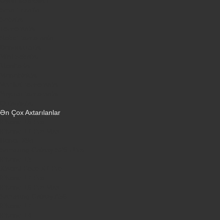
Oyun konsolları
Smart saatlar
Sobalar
Tozsoranlar
Robot tozsoranlar
Dondurucular
Mini Sobalar
Monitorlar
Monobloklar
Vertikal tozsoranlar
Yuyucu tozsoranlar
Qulaqlıqlar
Ən Çox Axtarılanlar
iPhone 16 Pro
iPhone 17 Pro Max
Honor X9d
Samsung Galaxy S26 Ultra
iPhone 13
Xiaomi Poco X7 Pro
iPhone 17 Pro
iPhone 16 Pro Max
Samsung Galaxy A56
iPhone 17
iPhone 14