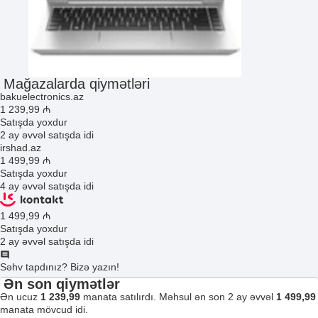
Mağazalarda qiymətləri
bakuelectronics.az
1 239
,99
₼
Satışda yoxdur
2 ay əvvəl satışda idi
irshad.az
1 499
,99
₼
Satışda yoxdur
4 ay əvvəl satışda idi
1 499
,99
₼
Satışda yoxdur
2 ay əvvəl satışda idi
Səhv tapdınız? Bizə yazın!
Ən son qiymətlər
Ən ucuz
1 239,99
manata satılırdı. Məhsul ən son 2 ay əvvəl
1 499,99
manata mövcud idi.