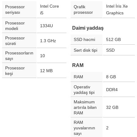
Intel Core
Intel İris Xe
Prosessor
Qrafik
seriyası
prosessor
i5
Graphics
Prosessor
1334U
Daimi yaddaş
modeli
Prosessor
SSD həcmi
512 GB
1.3 GHz
sürəti
Sərt disk tipi
SSD
Prosessorların
10
sayı
RAM
Prosessor
12 MB
keşi
RAM
8 GB
Operativ
DDR4
yaddaş tipi
Maksimum
artırıla bilən
32 GB
RAM
RAM
yuvalarının
2
sayı