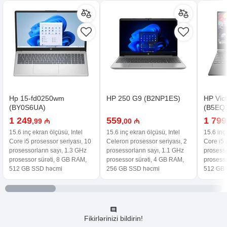
Hp 15-fd0250wm
HP 250 G9 (B2NP1ES)
HP Vic
(BY0S6UA)
(B5EQ
1 249
559
1 799
,99 ₼
,00 ₼
15.6 inç ekran ölçüsü, Intel
15.6 inç ekran ölçüsü, Intel
15.6 inç
Core i5 prosessor seriyası, 10
Celeron prosessor seriyası, 2
Core i5 
prosessorların sayı, 1.3 GHz
prosessorların sayı, 1.1 GHz
prosesso
prosessor sürəti, 8 GB RAM,
prosessor sürəti, 4 GB RAM,
prosesso
512 GB SSD həcmi
256 GB SSD həcmi
512 GB 
Fikirlərinizi bildirin!