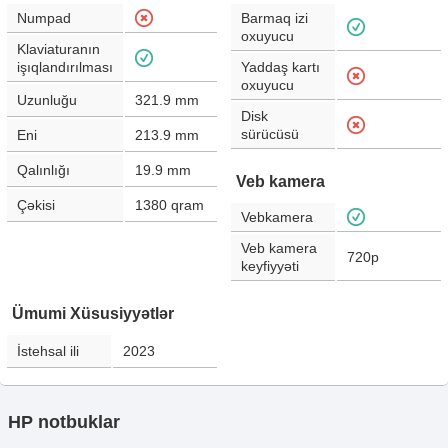
Numpad
Barmaq izi
oxuyucu
Klaviaturanın
işıqlandırılması
Yaddaş kartı
oxuyucu
Uzunluğu
321.9
mm
Disk
sürücüsü
Eni
213.9
mm
Qalınlığı
19.9
mm
Veb kamera
Çəkisi
1380
qram
Vebkamera
Veb kamera
720p
keyfiyyəti
Ümumi Xüsusiyyətlər
İstehsal ili
2023
HP notbuklar