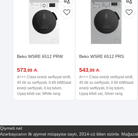
Beko WSRE 6512 PRW
Beko WSRE 6512 PRS
573
543
,99 ₼
,99 ₼
A+++ Class enerji sərfiyyat sinifi,
A+++ Class enerji sərfiyyat sinifi,
45 litr su sərfiyyatı, 0.66 kWt/saat
45 litr su sərfiyyatı, 0.66 kWt/saat
enerji sərfiyyatı, 6 kq tutum,
enerji sərfiyyatı, 6 kq tutum,
Uşaq kilidi var, White rəng
Uşaq kilidi var, Silver rəng
Qiymeti.net
Azərbaycanın ilk qiymət müqayisə saytı, 2014-cü ildən sizinlə. Mağazal