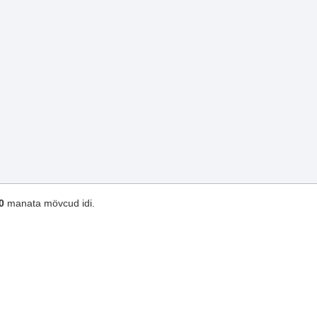
0
manata mövcud idi.