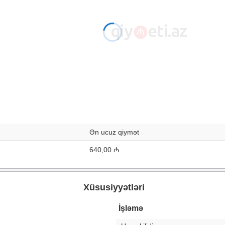
Ən ucuz qiymət
640,00 ₼
Xüsusiyyətləri
İşləmə