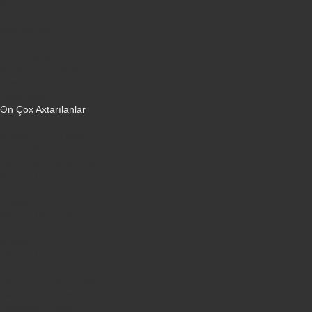
Robot tozsoranlar
Dondurucular
Mini Sobalar
Monitorlar
Monobloklar
Vertikal tozsoranlar
Yuyucu tozsoranlar
Qulaqlıqlar
Ən Çox Axtarılanlar
iPhone 16 Pro
iPhone 17 Pro Max
Honor X9d
Samsung Galaxy S26 Ultra
iPhone 13
Xiaomi Poco X7 Pro
iPhone 17 Pro
iPhone 16 Pro Max
Samsung Galaxy A56
iPhone 17
iPhone 14
Xiaomi Poco X8 Pro
Samsung Galaxy S25
Samsung Galaxy A55
Samsung Galaxy S24 Ultra