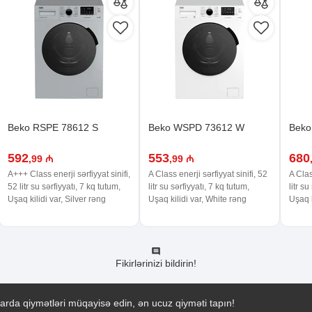
Beko RSPE 78612 S
Beko WSPD 73612 W
Beko
592
553
680
,99 ₼
,99 ₼
A+++ Class enerji sərfiyyat sinifi,
A Class enerji sərfiyyat sinifi, 52
A Clas
52 litr su sərfiyyatı, 7 kq tutum,
litr su sərfiyyatı, 7 kq tutum,
litr su
Uşaq kilidi var, Silver rəng
Uşaq kilidi var, White rəng
Uşaq k
Fikirlərinizi bildirin!
arda qiymətləri müqayisə edin, ən ucuz qiyməti tapın!