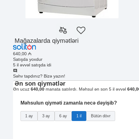
Mağazalarda qiymətləri
640
,00
₼
Satışda yoxdur
5 il əvvəl satışda idi
Səhv tapdınız? Bizə yazın!
Ən son qiymətlər
Ən ucuz
640,00
manata satılırdı. Məhsul ən son 5 il əvvəl
640,0
Məhsulun qiyməti zamanla necə dəyişib?
1 ay
3 ay
6 ay
1 il
Bütün dövr