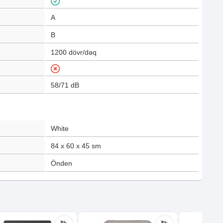
A
B
1200
dövr/dəq
58/71
dB
White
84 x 60 x 45
sm
Önden