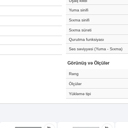
Uşaq kilidi
Yuma sinifi
Sıxma sinifi
Sıxma sürəti
Qurutma funksiyası
Səs səviyyəsi (Yuma - Sıxma)
Görünüş və Ölçülər
Rəng
Ölçülər
Yükləmə tipi