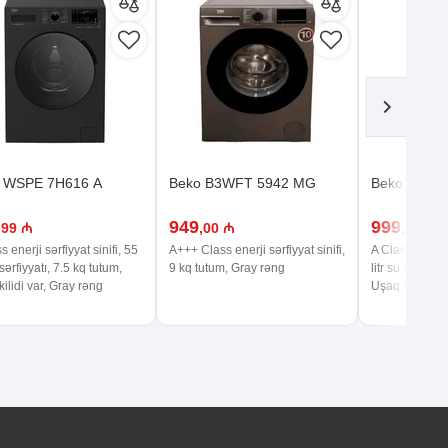
 WSPE 7H616 A
Beko B3WFT 5942 MG
Beko WTV 
949
999
,99 ₼
,00 ₼
,99 ₼
s enerji sərfiyyat sinifi, 55
A+++ Class enerji sərfiyyat sinifi,
A Class enerji 
 sərfiyyatı, 7.5 kq tutum,
9 kq tutum, Gray rəng
litr su sərfiyya
ilidi var, Gray rəng
Uşaq kilidi va