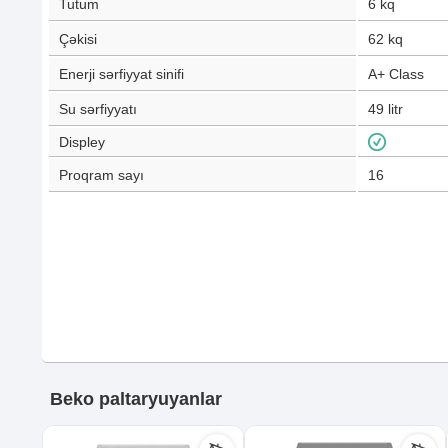
Tutum
6
kq
Çəkisi
62
kq
Enerji sərfiyyat sinifi
A+ Class
Su sərfiyyatı
49
litr
Displey
Proqram sayı
16
Beko paltaryuyanlar