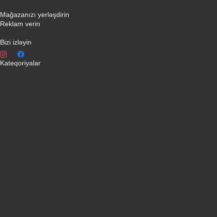
Əlaqə yaradın
Mağazanızı yerləşdirin
Reklam verin
info@qiymeti.net
Bizi izləyin
Kateqoriyalar
Telefonlar
Kondisionerler
Plansetler
Televizorlar
Ətirlər
Notbuklar
Paltaryuyanlar
Soyuducular
Fotoaparatlar
Kombilər
Qabyuyanlar
Kompüterlər
Oyun konsolları
Smart saatlar
Sobalar
Tozsoranlar