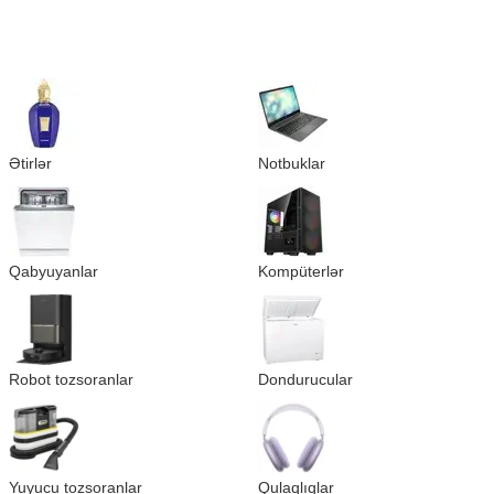
Ətirlər
Notbuklar
Qabyuyanlar
Kompüterlər
Robot tozsoranlar
Dondurucular
Yuyucu tozsoranlar
Qulaqlıqlar