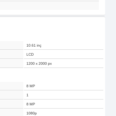
10.61
inç
LCD
1200 x 2000
px
8
MP
1
8
MP
1080p