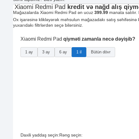
Xiaomi Redmi Pad
kredit və nağd alış qiym
Mağazalarda Xiaomi Redmi Pad ən ucuz
399.99
manata satılır.
Ox işarəsinə klikləyərək məhsulun mağazadakı satış səhifəsinə keç
yuxarıdakı filtrlərdən seçə bilərsiniz.
Xiaomi Redmi Pad
qiyməti zamanla necə dəyişib?
1 ay
3 ay
6 ay
1 il
Bütün dövr
Daxili yaddaş seçin:
Rəng seçin: