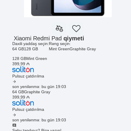
Xiaomi Redmi Pad
qiymeti
Daxili yaddaş seçin:
Rəng seçin:
64 GB
128 GB
Mint Green
Graphite Gray
128 GB
Mint Green
399
,99
₼
Pulsuz çatdırılma
son yenilənmə: bu gün 19:03
64 GB
Graphite Gray
399
,99
₼
Pulsuz çatdırılma
son yenilənmə: bu gün 19:03
Səhv tapdınız? Bizə yazın!