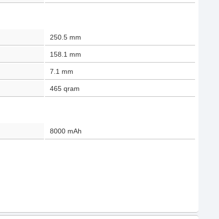
250.5
mm
158.1
mm
7.1
mm
465
qram
8000
mAh