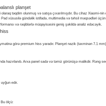
lanslı planşet
 olaraq təqdim olunmuş və satışa çıxarılmışdır. Bu cihaz Xiaomi-nin
 Pad xüsusilə gündəlik istifadə, multimedia və təhsil məqsədləri üçün
rformansı və rəqiblərlə müqayisəsini geniş şəkildə analiz edəcəyik.
hiss
iymətinə görə premium hiss yaradır. Planşet nazik (təxminən 7.1 mm)
da hazırlanıb. Arxa panel sadə və təmiz görünüşə malikdir. Rəng seç
 uyğun edir.
 Bu ölçü: