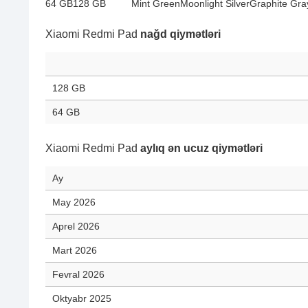
64 GB
128 GB
Mint Green
Moonlight Silver
Graphite Gra
Xiaomi Redmi Pad
nağd qiymətləri
128 GB
64 GB
Xiaomi Redmi Pad
aylıq ən ucuz qiymətləri
Ay
May 2026
Aprel 2026
Mart 2026
Fevral 2026
Oktyabr 2025