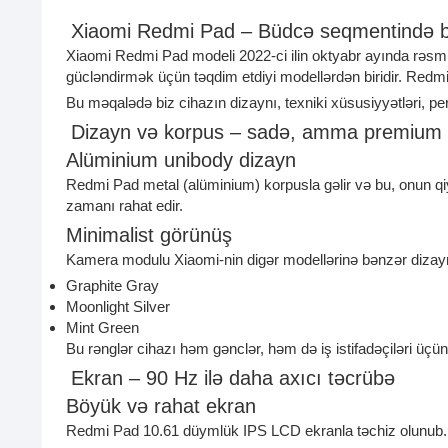
Xiaomi Redmi Pad – Büdcə seqmentində ba
Xiaomi Redmi Pad modeli 2022-ci ilin oktyabr ayında rəsmi
gücləndirmək üçün təqdim etdiyi modellərdən biridir. Redmi
Bu məqalədə biz cihazın dizaynı, texniki xüsusiyyətləri, pe
Dizayn və korpus – sadə, amma premium 
Alüminium unibody dizayn
Redmi Pad metal (alüminium) korpusla gəlir və bu, onun q
zamanı rahat edir.
Minimalist görünüş
Kamera modulu Xiaomi-nin digər modellərinə bənzər dizayn
Graphite Gray
Moonlight Silver
Mint Green
Bu rənglər cihazı həm gənclər, həm də iş istifadəçiləri üçün
Ekran – 90 Hz ilə daha axıcı təcrübə
Böyük və rahat ekran
Redmi Pad 10.61 düymlük IPS LCD ekranla təchiz olunub.