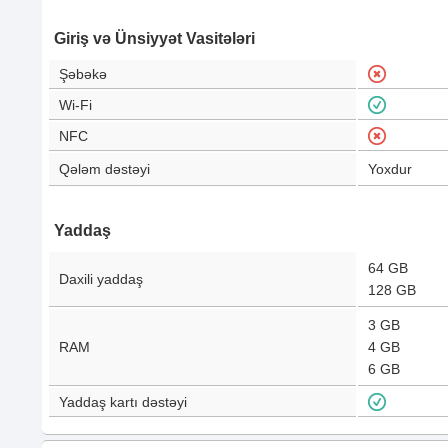
Giriş və Ünsiyyət Vasitələri
Şəbəkə
Wi-Fi
NFC
Qələm dəstəyi
Yoxdur
Yaddaş
64 GB
Daxili yaddaş
128 GB
3 GB
RAM
4 GB
6 GB
Yaddaş kartı dəstəyi