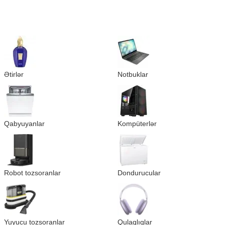
Ətirlər
Notbuklar
Qabyuyanlar
Kompüterlər
Robot tozsoranlar
Dondurucular
Yuyucu tozsoranlar
Qulaqlıqlar