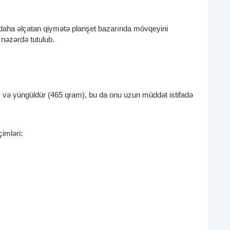
 daha əlçatan qiymətə planşet bazarında mövqeyini
 nəzərdə tutulub.
 və yüngüldür (465 qram), bu da onu uzun müddət istifadə
imləri: