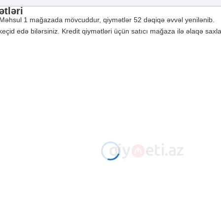
ətləri
 Məhsul 1 mağazada mövcuddur, qiymətlər 52 dəqiqə əvvəl yenilənib.
id edə bilərsiniz. Kredit qiymətləri üçün satıcı mağaza ilə əlaqə saxlay