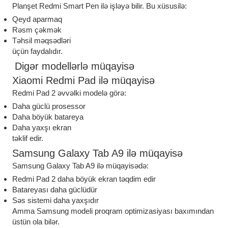
Planşet Redmi Smart Pen ilə işləyə bilir. Bu xüsusilə:
Qeyd aparmaq
Rəsm çəkmək
Təhsil məqsədləri
üçün faydalıdır.
Digər modellərlə müqayisə
Xiaomi Redmi Pad ilə müqayisə
Redmi Pad 2 əvvəlki modelə görə:
Daha güclü prosessor
Daha böyük batareya
Daha yaxşı ekran
təklif edir.
Samsung Galaxy Tab A9 ilə müqayisə
Samsung Galaxy Tab A9 ilə müqayisədə:
Redmi Pad 2 daha böyük ekran təqdim edir
Batareyası daha güclüdür
Səs sistemi daha yaxşıdır
Amma Samsung modeli proqram optimizasiyası baxımından
üstün ola bilər.