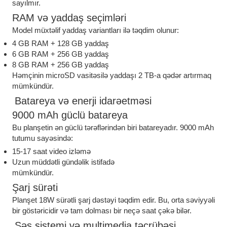
sayılmır.
RAM və yaddaş seçimləri
Model müxtəlif yaddaş variantları ilə təqdim olunur:
4 GB RAM + 128 GB yaddaş
6 GB RAM + 256 GB yaddaş
8 GB RAM + 256 GB yaddaş
Həmçinin microSD vasitəsilə yaddaşı 2 TB-a qədər artırmaq
mümkündür.
Batareya və enerji idarəetməsi
9000 mAh güclü batareya
Bu planşetin ən güclü tərəflərindən biri batareyadır. 9000 mAh
tutumu sayəsində:
15-17 saat video izləmə
Uzun müddətli gündəlik istifadə
mümkündür.
Şarj sürəti
Planşet 18W sürətli şarj dəstəyi təqdim edir. Bu, orta səviyyəli
bir göstəricidir və tam dolması bir neçə saat çəkə bilər.
Səs sistemi və multimedia təcrübəsi