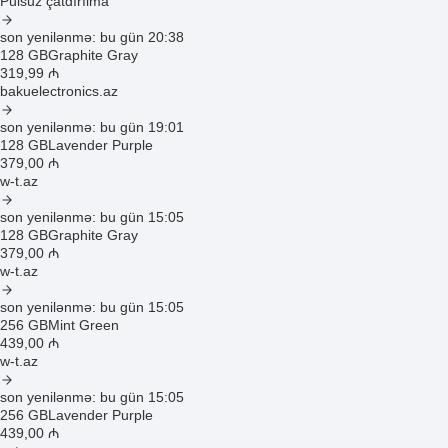
Pulsuz çatdırılma
son yenilənmə: bu gün 20:38
128 GB
Graphite Gray
319
,99
₼
bakuelectronics.az
son yenilənmə: bu gün 19:01
128 GB
Lavender Purple
379
,00
₼
w-t.az
son yenilənmə: bu gün 15:05
128 GB
Graphite Gray
379
,00
₼
w-t.az
son yenilənmə: bu gün 15:05
256 GB
Mint Green
439
,00
₼
w-t.az
son yenilənmə: bu gün 15:05
256 GB
Lavender Purple
439
,00
₼