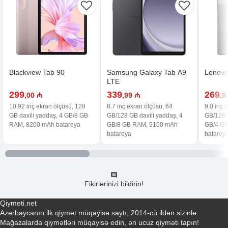
Blackview Tab 90
Samsung Galaxy Tab A9
Lenovo
LTE
299
339
269
,00 ₼
,99 ₼
,9
10.92 inç ekran ölçüsü, 128
8.7 inç ekran ölçüsü, 64
9.0 inç 
GB daxili yaddaş, 4 GB/8 GB
GB/128 GB daxili yaddaş, 4
GB/128 G
RAM, 8200 mAh batareya
GB/8 GB RAM, 5100 mAh
GB/4 G
batareya
batarey
Fikirlərinizi bildirin!
Qiymeti.net
Azərbaycanın ilk qiymət müqayisə saytı, 2014-cü ildən sizinlə.
Mağazalarda qiymətləri müqayisə edin, ən ucuz qiyməti tapın!