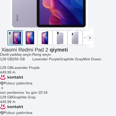
Xiaomi Redmi Pad 2
qiymeti
Daxili yaddaş seçin:
Rəng seçin:
128 GB
256 GB
Lavender Purple
Graphite Gray
Mint Green
128 GB
Lavender Purple
449
,99
₼
Pulsuz çatdırılma
son yenilənmə: bu gün 20:34
128 GB
Graphite Gray
449
,99
₼
Pulsuz çatdırılma