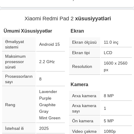
Xiaomi Redmi Pad 2
xüsusiyyətləri
Ümumi Xüsusiyyətlər
Ekran
Əməliyyat
Ekran ölçüsü
11.0
inç
Android 15
sistemi
Ekran tipi
LCD
Maksimum
prosessor
2.2 GHz
1600 x 2560
Resolution
sürəti
px
Prosessorların
8
sayı
Kamera
Lavender
Arxa kamera
8
MP
Purple
Rəng
Graphite
Arxa kamera
1
sayı
Gray
Mint Green
Ön kamera
5
MP
İstehsal ili
2025
Video çəkmə
1080p