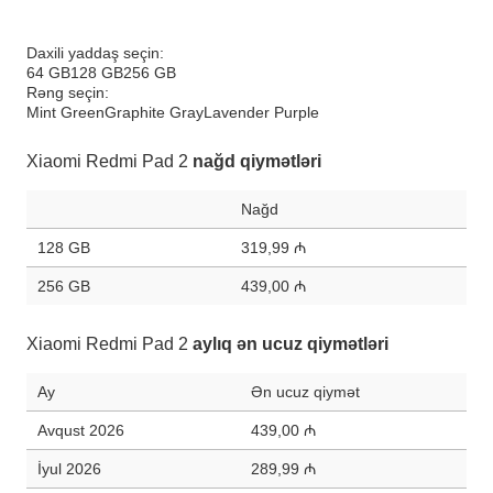
Daxili yaddaş seçin:
64 GB
128 GB
256 GB
Rəng seçin:
Mint Green
Graphite Gray
Lavender Purple
Xiaomi Redmi Pad 2
nağd qiymətləri
Nağd
128 GB
319,99 ₼
256 GB
439,00 ₼
Xiaomi Redmi Pad 2
aylıq ən ucuz qiymətləri
Ay
Ən ucuz qiymət
Avqust 2026
439,00 ₼
İyul 2026
289,99 ₼