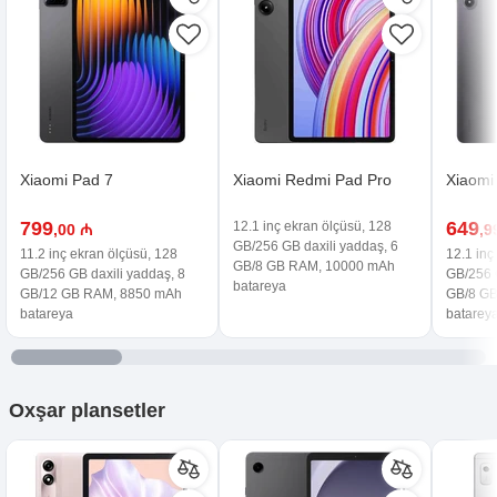
Xiaomi Pad 7
Xiaomi Redmi Pad Pro
Xiaomi
799
649
12.1 inç ekran ölçüsü, 128
,00 ₼
,9
GB/256 GB daxili yaddaş, 6
11.2 inç ekran ölçüsü, 128
12.1 inç
GB/8 GB RAM, 10000 mAh
GB/256 GB daxili yaddaş, 8
GB/256 G
batareya
GB/12 GB RAM, 8850 mAh
GB/8 G
batareya
batarey
Oxşar
plansetler