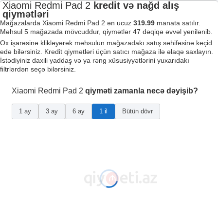
Xiaomi Redmi Pad 2
kredit və nağd alış
qiymətləri
Mağazalarda Xiaomi Redmi Pad 2 ən ucuz
319.99
manata satılır.
Məhsul 5 mağazada mövcuddur, qiymətlər 47 dəqiqə əvvəl yenilənib.
Ox işarəsinə klikləyərək məhsulun mağazadakı satış səhifəsinə keçid
edə bilərsiniz. Kredit qiymətləri üçün satıcı mağaza ilə əlaqə saxlayın.
İstədiyiniz daxili yaddaş və ya rəng xüsusiyyətlərini yuxarıdakı
filtrlərdən seçə bilərsiniz.
Xiaomi Redmi Pad 2
qiyməti zamanla necə dəyişib?
1 ay
3 ay
6 ay
1 il
Bütün dövr