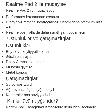
Realme Pad 2 ilə müqayisə
Realme Pad 2 ilə müqayisədə:
Performans baxımından oxşardır
Dizayn və material keyfiyyətində Xiaomi daha premium hiss
edir
Realme bəzi hallarda daha sürətli şarj təqdim edir
Üstünlüklər və çatışmazlıqlar
Üstünlüklər
Böyük və keyfiyyətli ekran
Güclü batareya
Dolby Atmos səs sistemi
Münasib qiymət
Metal korpus
Çatışmazlıqlar
Sürətli şarj zəifdir
Ağır oyunlar üçün uyğun deyil
Kameralar orta səviyyədədir
Kimlər üçün uyğundur?
Redmi Pad 2 aşağıdakı istifadəçilər üçün ideal seçimdir: