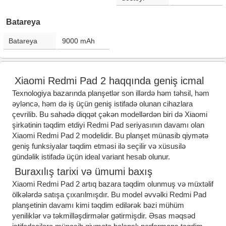
Batareya
Batareya
9000
mAh
Xiaomi Redmi Pad 2 haqqında geniş icmal
Texnologiya bazarında planşetlər son illərdə həm təhsil, həm
əyləncə, həm də iş üçün geniş istifadə olunan cihazlara
çevrilib. Bu sahədə diqqət çəkən modellərdən biri də Xiaomi
şirkətinin təqdim etdiyi Redmi Pad seriyasının davamı olan
Xiaomi Redmi Pad 2 modelidir. Bu planşet münasib qiymətə
geniş funksiyalar təqdim etməsi ilə seçilir və xüsusilə
gündəlik istifadə üçün ideal variant hesab olunur.
Buraxılış tarixi və ümumi baxış
Xiaomi Redmi Pad 2 artıq bazara təqdim olunmuş və müxtəlif
ölkələrdə satışa çıxarılmışdır. Bu model əvvəlki Redmi Pad
planşetinin davamı kimi təqdim edilərək bəzi mühüm
yeniliklər və təkmilləşdirmələr gətirmişdir. Əsas məqsəd