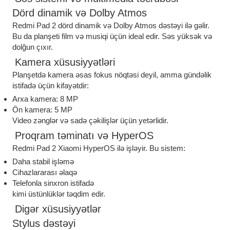
Dörd dinamik və Dolby Atmos
Redmi Pad 2 dörd dinamik və Dolby Atmos dəstəyi ilə gəlir.
Bu da planşeti film və musiqi üçün ideal edir. Səs yüksək və
dolğun çıxır.
Kamera xüsusiyyətləri
Planşetdə kamera əsas fokus nöqtəsi deyil, amma gündəlik
istifadə üçün kifayətdir:
Arxa kamera: 8 MP
Ön kamera: 5 MP
Video zənglər və sadə çəkilişlər üçün yetərlidir.
Proqram təminatı və HyperOS
Redmi Pad 2 Xiaomi HyperOS ilə işləyir. Bu sistem:
Daha stabil işləmə
Cihazlararası əlaqə
Telefonla sinxron istifadə
kimi üstünlüklər təqdim edir.
Digər xüsusiyyətlər
Stylus dəstəyi