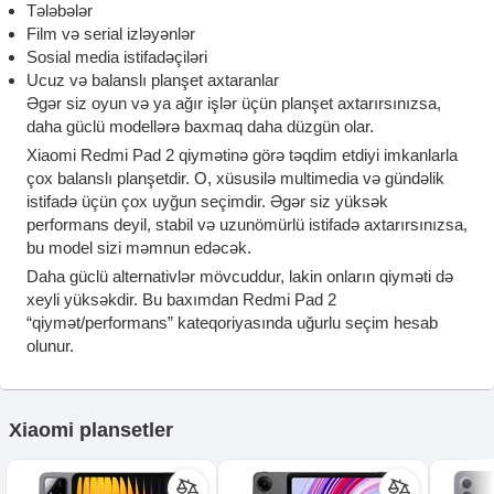
Tələbələr
Film və serial izləyənlər
Sosial media istifadəçiləri
Ucuz və balanslı planşet axtaranlar
Əgər siz oyun və ya ağır işlər üçün planşet axtarırsınızsa,
daha güclü modellərə baxmaq daha düzgün olar.
Xiaomi Redmi Pad 2 qiymətinə görə təqdim etdiyi imkanlarla
çox balanslı planşetdir. O, xüsusilə multimedia və gündəlik
istifadə üçün çox uyğun seçimdir. Əgər siz yüksək
performans deyil, stabil və uzunömürlü istifadə axtarırsınızsa,
bu model sizi məmnun edəcək.
Daha güclü alternativlər mövcuddur, lakin onların qiyməti də
xeyli yüksəkdir. Bu baxımdan Redmi Pad 2
“qiymət/performans” kateqoriyasında uğurlu seçim hesab
olunur.
Xiaomi plansetler