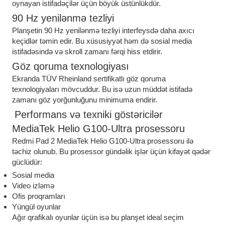
oynayan istifadəçilər üçün böyük üstünlükdür.
90 Hz yenilənmə tezliyi
Planşetin 90 Hz yenilənmə tezliyi interfeysdə daha axıcı
keçidlər təmin edir. Bu xüsusiyyət həm də sosial media
istifadəsində və skroll zamanı fərqi hiss etdirir.
Göz qoruma texnologiyası
Ekranda TÜV Rheinland sertifikatlı göz qoruma
texnologiyaları mövcuddur. Bu isə uzun müddət istifadə
zamanı göz yorğunluğunu minimuma endirir.
Performans və texniki göstəricilər
MediaTek Helio G100-Ultra prosessoru
Redmi Pad 2 MediaTek Helio G100-Ultra prosessoru ilə
təchiz olunub. Bu prosessor gündəlik işlər üçün kifayət qədər
güclüdür:
Sosial media
Video izləmə
Ofis proqramları
Yüngül oyunlar
Ağır qrafikalı oyunlar üçün isə bu planşet ideal seçim