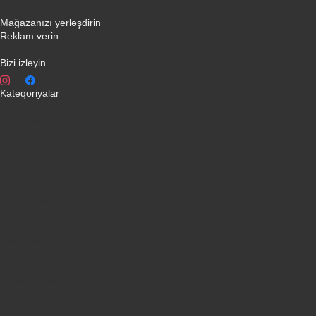
Əlaqə yaradın
Mağazanızı yerləşdirin
Reklam verin
info@qiymeti.net
Bizi izləyin
Kateqoriyalar
Telefonlar
Kondisionerler
Plansetler
Televizorlar
Ətirlər
Notbuklar
Paltaryuyanlar
Soyuducular
Fotoaparatlar
Kombilər
Qabyuyanlar
Kompüterlər
Oyun konsolları
Smart saatlar
Sobalar
Tozsoranlar