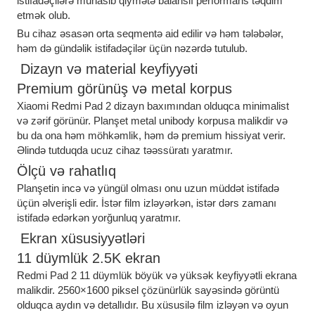
istifadəçilərə münasib qiymətə balanslı performans təqdim
etmək olub.
Bu cihaz əsasən orta seqmentə aid edilir və həm tələbələr,
həm də gündəlik istifadəçilər üçün nəzərdə tutulub.
Dizayn və material keyfiyyəti
Premium görünüş və metal korpus
Xiaomi Redmi Pad 2 dizayn baxımından olduqca minimalist
və zərif görünür. Planşet metal unibody korpusa malikdir və
bu da ona həm möhkəmlik, həm də premium hissiyat verir.
Əlində tutduqda ucuz cihaz təəssüratı yaratmır.
Ölçü və rahatlıq
Planşetin incə və yüngül olması onu uzun müddət istifadə
üçün əlverişli edir. İstər film izləyərkən, istər dərs zamanı
istifadə edərkən yorğunluq yaratmır.
Ekran xüsusiyyətləri
11 düymlük 2.5K ekran
Redmi Pad 2 11 düymlük böyük və yüksək keyfiyyətli ekrana
malikdir. 2560×1600 piksel çözünürlük sayəsində görüntü
olduqca aydın və detallıdır. Bu xüsusilə film izləyən və oyun