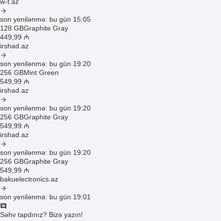
w-t.az
son yenilənmə: bu gün 15:05
128 GB
Graphite Gray
449
,99
₼
irshad.az
son yenilənmə: bu gün 19:20
256 GB
Mint Green
549
,99
₼
irshad.az
son yenilənmə: bu gün 19:20
256 GB
Graphite Gray
549
,99
₼
irshad.az
son yenilənmə: bu gün 19:20
256 GB
Graphite Gray
549
,99
₼
bakuelectronics.az
son yenilənmə: bu gün 19:01
Səhv tapdınız? Bizə yazın!