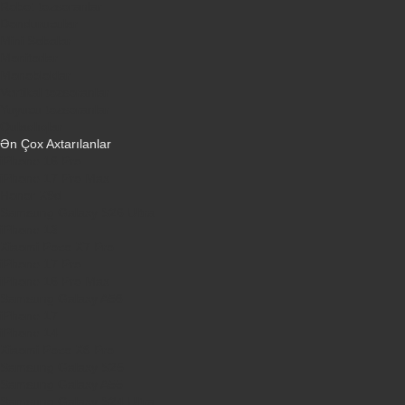
Robot tozsoranlar
Dondurucular
Mini Sobalar
Monitorlar
Monobloklar
Vertikal tozsoranlar
Yuyucu tozsoranlar
Qulaqlıqlar
Ən Çox Axtarılanlar
iPhone 16 Pro
iPhone 17 Pro Max
Honor X9d
Samsung Galaxy S26 Ultra
iPhone 13
Xiaomi Poco X7 Pro
iPhone 17 Pro
iPhone 16 Pro Max
Samsung Galaxy A56
iPhone 17
iPhone 14
Xiaomi Poco X8 Pro
Samsung Galaxy S25
Samsung Galaxy A55
Samsung Galaxy S24 Ultra