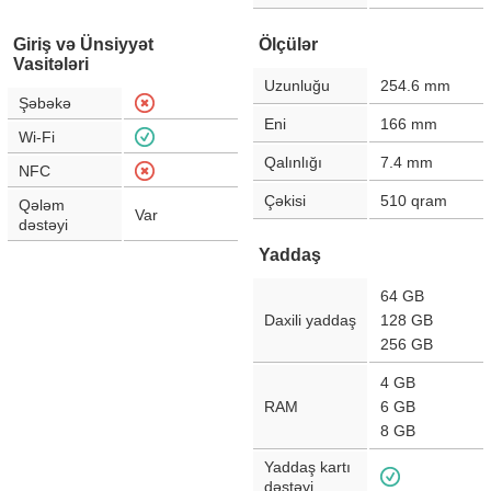
Giriş və Ünsiyyət
Ölçülər
Vasitələri
Uzunluğu
254.6
mm
Şəbəkə
Eni
166
mm
Wi-Fi
Qalınlığı
7.4
mm
NFC
Çəkisi
510
qram
Qələm
Var
dəstəyi
Yaddaş
64 GB
Daxili yaddaş
128 GB
256 GB
4 GB
RAM
6 GB
8 GB
Yaddaş kartı
dəstəyi