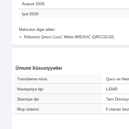
Avqust 2026
İyul 2026
Məhsulun digər adları:
Roborock Qrevo CurvC White RRE0VIC (QRCC02-02)
Ümumi Xüsusiyyətlər
Təmizləmə növü
Quru və Nə
Naviqasiya tipi
LiDAR
Stansiya tipi
Tam Dövriyyə
Mop sistemi
Fırlanan bez