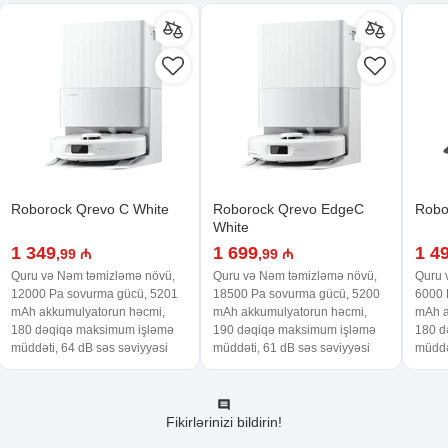
Roborock Qrevo C White
Roborock Qrevo EdgeC
Robo
White
1 349
1 699
1 4
,99 ₼
,99 ₼
Quru və Nəm təmizləmə növü,
Quru və Nəm təmizləmə növü,
Quru 
12000 Pa sovurma gücü, 5201
18500 Pa sovurma gücü, 5200
6000 
mAh akkumulyatorun həcmi,
mAh akkumulyatorun həcmi,
mAh a
180 dəqiqə maksimum işləmə
190 dəqiqə maksimum işləmə
180 d
müddəti, 64 dB səs səviyyəsi
müddəti, 61 dB səs səviyyəsi
müddə
Fikirlərinizi bildirin!