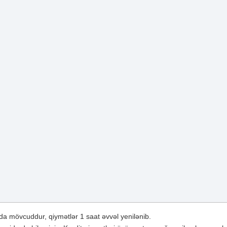
a mövcuddur, qiymətlər 1 saat əvvəl yenilənib.