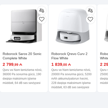
Roborock Saros 20 Sonic
Roborock Qrevo Curv 2
Robo
Complete White
Flow White
Whit
2 799
1 839
2 2
,99 ₼
,00 ₼
Quru və Nəm təmizləmə növü,
Quru və Nəm təmizləmə növü,
Quru 
36000 Pa sovurma gücü, 190
20000 Pa sovurma gücü, 5200
25000
dəqiqə maksimum işləmə
mAh akkumulyatorun həcmi,
dəqiq
müddəti, 64 dB səs səviyyəsi
228 dəqiqə maksimum işləmə
müddə
müddəti, 63 dB səs səviyyəsi