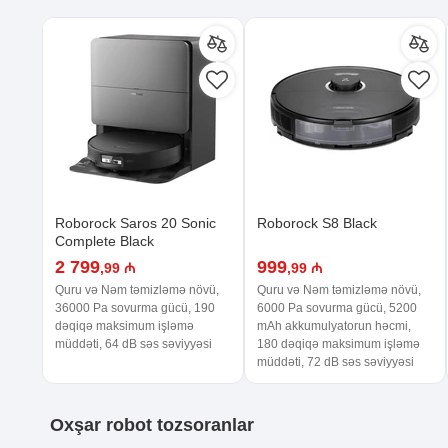
Roborock Saros 20 Sonic
Roborock S8 Black
Complete Black
2 799
999
,99 ₼
,99 ₼
Quru və Nəm təmizləmə növü,
Quru və Nəm təmizləmə növü,
36000 Pa sovurma gücü, 190
6000 Pa sovurma gücü, 5200
dəqiqə maksimum işləmə
mAh akkumulyatorun həcmi,
müddəti, 64 dB səs səviyyəsi
180 dəqiqə maksimum işləmə
müddəti, 72 dB səs səviyyəsi
Oxşar
robot tozsoranlar