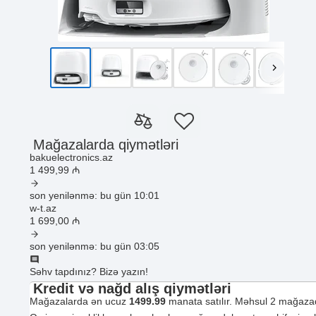
Mağazalarda qiymətləri
bakuelectronics.az
1 499
,99
₼
son yenilənmə: bu gün 10:01
w-t.az
1 699
,00
₼
son yenilənmə: bu gün 03:05
Səhv tapdınız? Bizə yazın!
Kredit və nağd alış qiymətləri
Mağazalarda ən ucuz
1499.99
manata satılır. Məhsul 2 mağazad