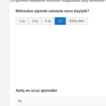
Ox işarəsinə klikləyərək məhsulun mağazadakı satış səhifəsinə ke
Məhsulun qiyməti zamanla necə dəyişib?
1 ay
3 ay
6 ay
1 il
Bütün dövr
Aylıq ən ucuz qiymətlər
Ay