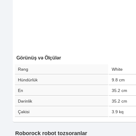
Görünüş və Ölçülər
Rəng
White
Hündürlük
9.8
cm
En
35.2
cm
Dərinlik
35.2
cm
Çəkisi
3.9
kq
Roborock robot tozsoranlar