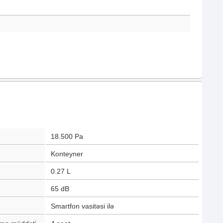
18.500
Pa
Konteyner
0.27
L
65
dB
Smartfon vasitəsi ilə