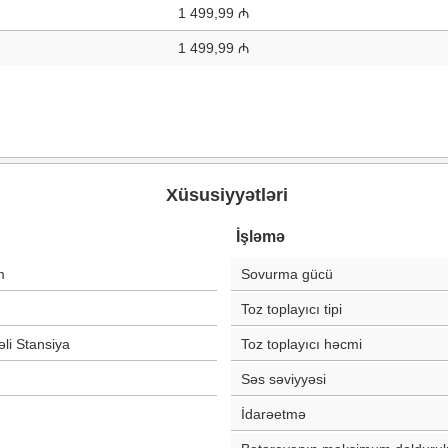
1 499,99 ₼
1 499,99 ₼
Xüsusiyyətləri
İşləmə
m
Sovurma gücü
Toz toplayıcı tipi
li Stansiya
Toz toplayıcı həcmi
Səs səviyyəsi
İdarəetmə