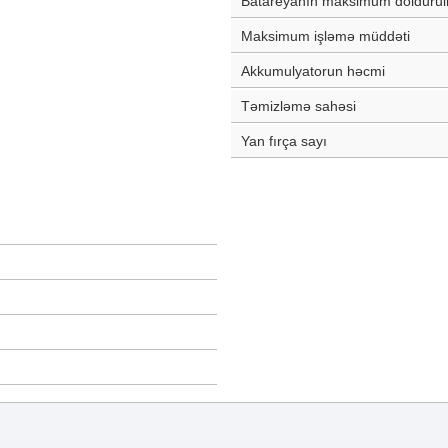
Batareyanın maksimum dolduru
Maksimum işləmə müddəti
Akkumulyatorun həcmi
Təmizləmə sahəsi
Yan fırça sayı