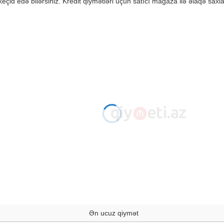
çid edə bilərsiniz. Kredit qiymətləri üçün satıcı mağaza ilə əlaqə saxla
Ən ucuz qiymət