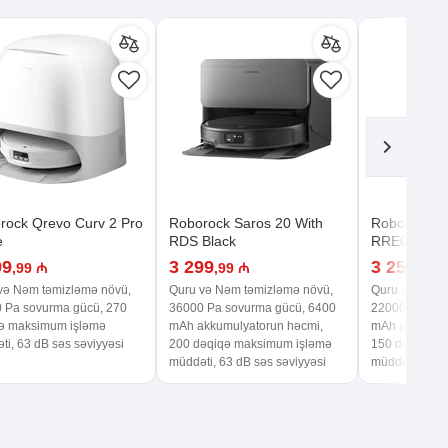
rock Qrevo Curv 2 Pro
Roborock Saros 20 With
Roborock S
e
RDS Black
RRE0R50 Si
99
3 299
3 250
,99 ₼
,99 ₼
,00 
və Nəm təmizləmə növü,
Quru və Nəm təmizləmə növü,
Quru və Nəm 
 Pa sovurma gücü, 270
36000 Pa sovurma gücü, 6400
22000 Pa sov
ə maksimum işləmə
mAh akkumulyatorun həcmi,
mAh akkumuly
ti, 63 dB səs səviyyəsi
200 dəqiqə maksimum işləmə
150 dəqiqə m
müddəti, 63 dB səs səviyyəsi
müddəti, 61 d