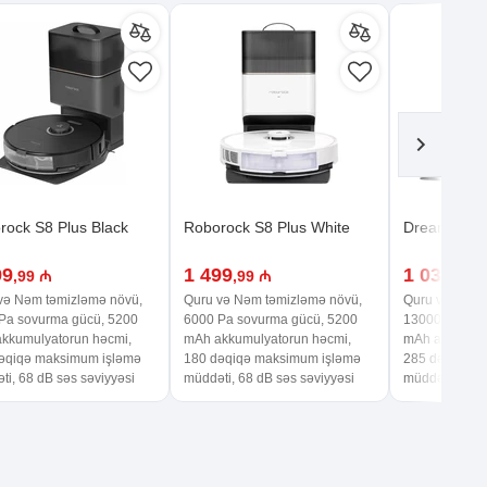
rock S8 Plus Black
Roborock S8 Plus White
Dreame D20
99
1 499
1 039
,99 ₼
,99 ₼
,99 
və Nəm təmizləmə növü,
Quru və Nəm təmizləmə növü,
Quru və Nəm 
Pa sovurma gücü, 5200
6000 Pa sovurma gücü, 5200
13000 Pa sov
kkumulyatorun həcmi,
mAh akkumulyatorun həcmi,
mAh akkumuly
əqiqə maksimum işləmə
180 dəqiqə maksimum işləmə
285 dəqiqə m
ti, 68 dB səs səviyyəsi
müddəti, 68 dB səs səviyyəsi
müddəti, 74 d