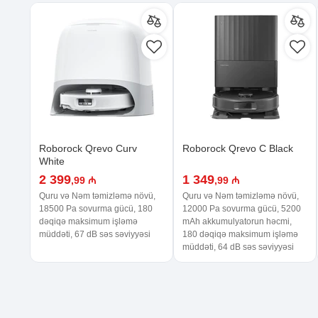
Roborock Qrevo Curv
Roborock Qrevo C Black
White
2 399
1 349
,99 ₼
,99 ₼
Quru və Nəm təmizləmə növü,
Quru və Nəm təmizləmə növü,
18500 Pa sovurma gücü, 180
12000 Pa sovurma gücü, 5200
dəqiqə maksimum işləmə
mAh akkumulyatorun həcmi,
müddəti, 67 dB səs səviyyəsi
180 dəqiqə maksimum işləmə
müddəti, 64 dB səs səviyyəsi