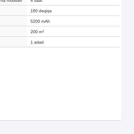
lma müddəti
4
saat
180
dəqiqə
5200
mAh
200
m²
1
ədəd