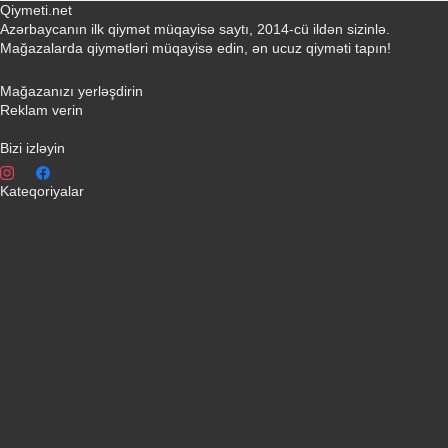
Qiymeti.net
Azərbaycanın ilk qiymət müqayisə saytı, 2014-cü ildən sizinlə.
Mağazalarda qiymətləri müqayisə edin, ən ucuz qiyməti tapın!
Əlaqə yaradın
Mağazanızı yerləşdirin
Reklam verin
info@qiymeti.net
Bizi izləyin
Kateqoriyalar
Telefonlar
Kondisionerler
Plansetler
Televizorlar
Ətirlər
Notbuklar
Paltaryuyanlar
Soyuducular
Fotoaparatlar
Kombilər
Qabyuyanlar
Kompüterlər
Oyun konsolları