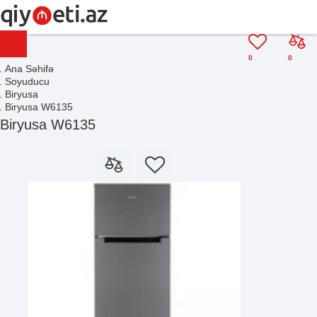
0
0
Ana Səhifə
Soyuducu
Biryusa
Biryusa W6135
Biryusa W6135