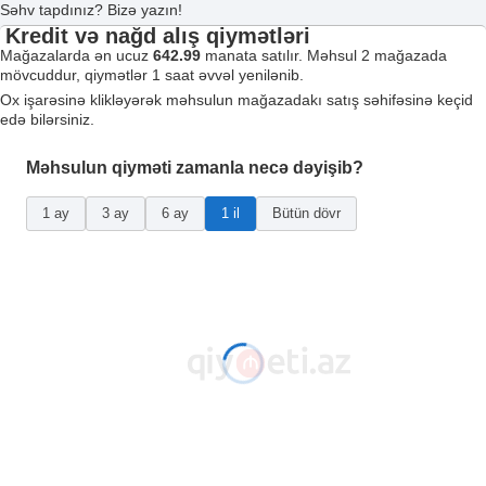
Səhv tapdınız? Bizə yazın!
Kredit və nağd alış qiymətləri
Mağazalarda ən ucuz
642.99
manata satılır. Məhsul 2 mağazada
mövcuddur, qiymətlər 1 saat əvvəl yenilənib.
Ox işarəsinə klikləyərək məhsulun mağazadakı satış səhifəsinə keçid
edə bilərsiniz.
Məhsulun qiyməti zamanla necə dəyişib?
1 ay
3 ay
6 ay
1 il
Bütün dövr