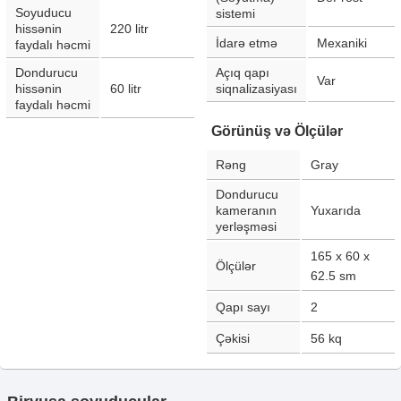
Soyuducu
sistemi
hissənin
220
litr
İdarə etmə
Mexaniki
faydalı həcmi
Dondurucu
Açıq qapı
Var
hissənin
60
litr
siqnalizasiyası
faydalı həcmi
Görünüş və Ölçülər
Rəng
Gray
Dondurucu
kameranın
Yuxarıda
yerləşməsi
165 x 60 x
Ölçülər
62.5
sm
Qapı sayı
2
Çəkisi
56
kq