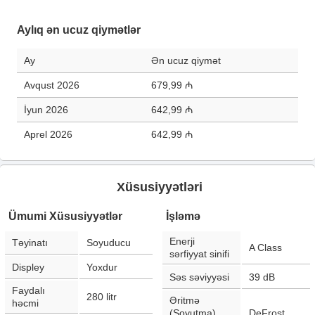
Aylıq ən ucuz qiymətlər
Ay
Ən ucuz qiymət
Avqust 2026
679,99 ₼
İyun 2026
642,99 ₼
Aprel 2026
642,99 ₼
Xüsusiyyətləri
Ümumi Xüsusiyyətlər
İşləmə
Enerji
Təyinatı
Soyuducu
A Class
sərfiyyat sinifi
Displey
Yoxdur
Səs səviyyəsi
39
dB
Faydalı
280
litr
Əritmə
həcmi
(Soyutma)
DeFrost