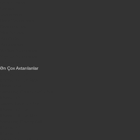
Smart saatlar
Sobalar
Tozsoranlar
Robot tozsoranlar
Dondurucular
Mini Sobalar
Monitorlar
Monobloklar
Vertikal tozsoranlar
Yuyucu tozsoranlar
Qulaqlıqlar
Ən Çox Axtarılanlar
iPhone 16 Pro
iPhone 17 Pro Max
Honor X9d
Samsung Galaxy S26 Ultra
iPhone 13
Xiaomi Poco X7 Pro
iPhone 17 Pro
iPhone 16 Pro Max
Samsung Galaxy A56
iPhone 17
iPhone 14
Xiaomi Poco X8 Pro