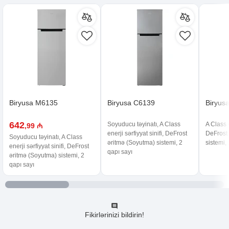
Biryusa M6135
Biryusa C6139
Biryus
642
Soyuducu təyinatı, A Class
A Class e
,99 ₼
enerji sərfiyyat sinifi, DeFrost
DeFrost
Soyuducu təyinatı, A Class
əritmə (Soyutma) sistemi, 2
sistemi,
enerji sərfiyyat sinifi, DeFrost
qapı sayı
əritmə (Soyutma) sistemi, 2
qapı sayı
Fikirlərinizi bildirin!