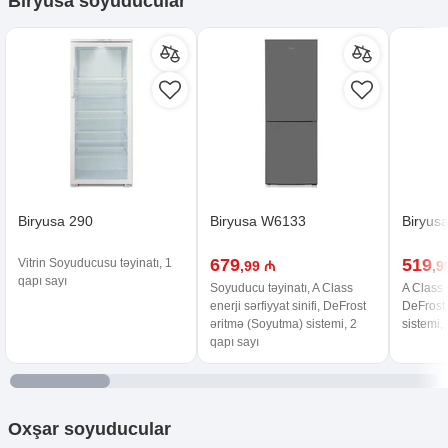
Biryusa soyuducular
Biryusa 290
Biryusa W6133
Biryus
679
519
Vitrin Soyuducusu təyinatı, 1
,99 ₼
,9
qapı sayı
Soyuducu təyinatı, A Class
A Class e
enerji sərfiyyat sinifi, DeFrost
DeFrost
əritmə (Soyutma) sistemi, 2
sistemi,
qapı sayı
Oxşar
soyuducular