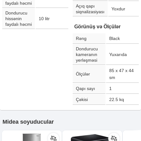
faydalı həcmi
Açıq qapı
Yoxdur
siqnalizasiyası
Dondurucu
hissənin
10
litr
faydalı həcmi
Görünüş və Ölçülər
Rəng
Black
Dondurucu
kameranın
Yuxarıda
yerləşməsi
85 x 47 x 44
Ölçülər
sm
Qapı sayı
1
Çəkisi
22.5
kq
Midea soyuducular