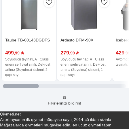
Taube TB-60143DGDFS
Ardesto DFM-90X
Iceber
499
279
429
,99 ₼
,99 ₼
,9
Soyuducu təyinatı, A+ Class
Soyuducu təyinatı, A+ Class
Avtomob
enerji sərfiyyat sinifi, DeFrost
enerji sərfiyyat sinifi, DeFrost
təyinatı,
əritmə (Soyutma) sistemi, 2
əritmə (Soyutma) sistemi, 1
qapı sayı
qapı sayı
Fikirlərinizi bildirin!
Qiymeti.net
Azərbaycanın ilk qiymət müqayisə saytı, 2014-cü ildən sizinlə.
Mağazalarda qiymətləri müqayisə edin, ən ucuz qiyməti tapın!