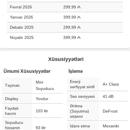
Fevral 2026
299,99 ₼
Yanvar 2026
399,99 ₼
Dekabr 2025
299,99 ₼
Noyabr 2025
399,99 ₼
Xüsusiyyətləri
Ümumi Xüsusiyyətlər
İşləmə
Enerji
Mini
A+ Class
Təyinatı
sərfiyyat sinifi
Soyuducu
Səs səviyyəsi
41
dB
Displey
Yoxdur
Əritmə
Faydalı
103
litr
(Soyutma)
DeFrost
həcmi
sistemi
Soyuducu
İdarə etmə
Mexaniki
hissənin
93
litr