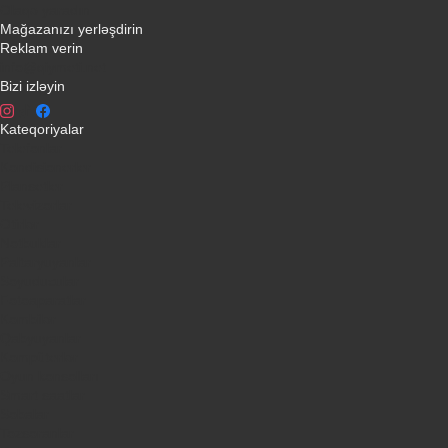
Əlaqə yaradın
Mağazanızı yerləşdirin
Reklam verin
info@qiymeti.net
Bizi izləyin
Kateqoriyalar
Telefonlar
Kondisionerler
Plansetler
Televizorlar
Ətirlər
Notbuklar
Paltaryuyanlar
Soyuducular
Fotoaparatlar
Kombilər
Qabyuyanlar
Kompüterlər
Oyun konsolları
Smart saatlar
Sobalar
Tozsoranlar