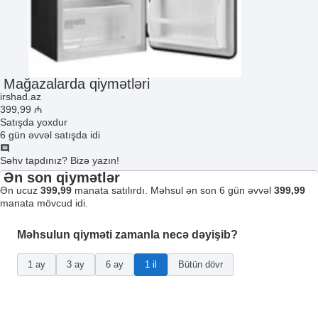
Mağazalarda qiymətləri
irshad.az
399
,99
₼
Satışda yoxdur
6 gün əvvəl satışda idi
Səhv tapdınız? Bizə yazın!
Ən son qiymətlər
Ən ucuz
399,99
manata satılırdı. Məhsul ən son 6 gün əvvəl
399,99
manata mövcud idi.
Məhsulun qiyməti zamanla necə dəyişib?
1 ay
3 ay
6 ay
1 il
Bütün dövr