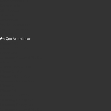
Robot tozsoranlar
Dondurucular
Mini Sobalar
Monitorlar
Monobloklar
Vertikal tozsoranlar
Yuyucu tozsoranlar
Qulaqlıqlar
Ən Çox Axtarılanlar
iPhone 16 Pro
iPhone 17 Pro Max
Honor X9d
Samsung Galaxy S26 Ultra
iPhone 13
Xiaomi Poco X7 Pro
iPhone 17 Pro
iPhone 16 Pro Max
Samsung Galaxy A56
iPhone 17
iPhone 14
Xiaomi Poco X8 Pro
Samsung Galaxy S25
Samsung Galaxy A55
Samsung Galaxy S24 Ultra