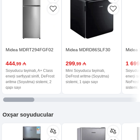
Midea MDRT294FGF02
Midea MDRD86SLF30
Midea
444
299
1 699
,99 ₼
,99 ₼
Soyuducu təyinatı, A+ Class
Mini Soyuducu təyinatı,
Soyuducu
enerji sərfiyyat sinifi, DeFrost
DeFrost əritmə (Soyutma)
enerji sə
əritmə (Soyutma) sistemi, 2
sistemi, 1 qapı sayı
NoFrost
qapı sayı
sistemi,
Oxşar
soyuducular