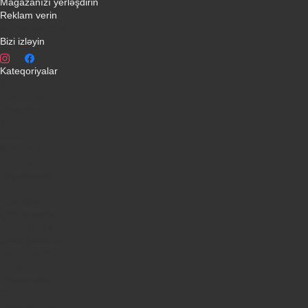
Mağazanızı yerləşdirin
Reklam verin
info@qiymeti.net
Bizi izləyin
Kateqoriyalar
Telefonlar
Kondisionerler
Plansetler
Televizorlar
Ətirlər
Notbuklar
Paltaryuyanlar
Soyuducular
Fotoaparatlar
Kombilər
Qabyuyanlar
Kompüterlər
Oyun konsolları
Smart saatlar
Sobalar
Tozsoranlar
Robot tozsoranlar
Dondurucular