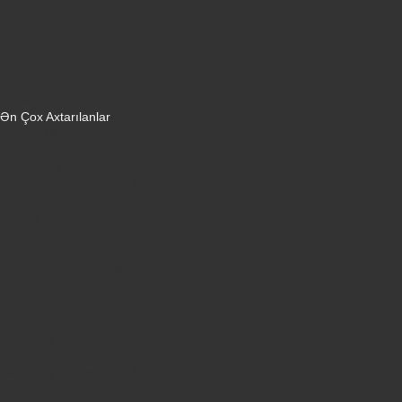
Mini Sobalar
Monitorlar
Monobloklar
Vertikal tozsoranlar
Yuyucu tozsoranlar
Qulaqlıqlar
Ən Çox Axtarılanlar
iPhone 16 Pro
iPhone 17 Pro Max
Honor X9d
Samsung Galaxy S26 Ultra
iPhone 13
Xiaomi Poco X7 Pro
iPhone 17 Pro
iPhone 16 Pro Max
Samsung Galaxy A56
iPhone 17
iPhone 14
Xiaomi Poco X8 Pro
Samsung Galaxy S25
Samsung Galaxy A55
Samsung Galaxy S24 Ultra
iPhone 15