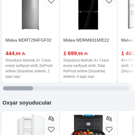
Midea MDRT294FGF02
Midea MDRM691MIE22
Midea
444
1 699
1 483
,99 ₼
,99 ₼
Soyuducu təyinatı, A+ Class
Soyuducu təyinatı, A+ Class
A++ Clas
enerji sərfiyyat sinifi, DeFrost
enerji sərfiyyat sinifi, Total
sinifi, T
əritmə (Soyutma) sistemi, 2
NoFrost əritmə (Soyutma)
(Soyutma
qapı sayı
sistemi, 4 qapı sayı
Oxşar
soyuducular