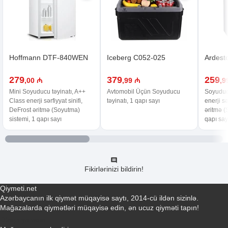
Hoffmann DTF-840WEN
Iceberg C052-025
Ardest
279
379
259
,00 ₼
,99 ₼
,9
Mini Soyuducu təyinatı, A++
Avtomobil Üçün Soyuducu
Soyuducu
Class enerji sərfiyyat sinifi,
təyinatı, 1 qapı sayı
enerji sə
DeFrost əritmə (Soyutma)
əritmə (
sistemi, 1 qapı sayı
qapı say
Fikirlərinizi bildirin!
Qiymeti.net
Azərbaycanın ilk qiymət müqayisə saytı, 2014-cü ildən sizinlə.
Mağazalarda qiymətləri müqayisə edin, ən ucuz qiyməti tapın!
Əlaqə yaradın