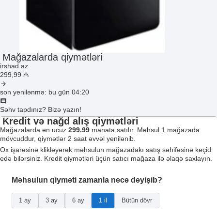
Mağazalarda qiymətləri
irshad.az
299
,99
₼
son yenilənmə: bu gün 04:20
Səhv tapdınız? Bizə yazın!
Kredit və nağd alış qiymətləri
Mağazalarda ən ucuz
299.99
manata satılır. Məhsul 1 mağazada
mövcuddur, qiymətlər 2 saat əvvəl yenilənib.
Ox işarəsinə klikləyərək məhsulun mağazadakı satış səhifəsinə keçid
edə bilərsiniz. Kredit qiymətləri üçün satıcı mağaza ilə əlaqə saxlayın.
Məhsulun qiyməti zamanla necə dəyişib?
1 ay
3 ay
6 ay
1 il
Bütün dövr