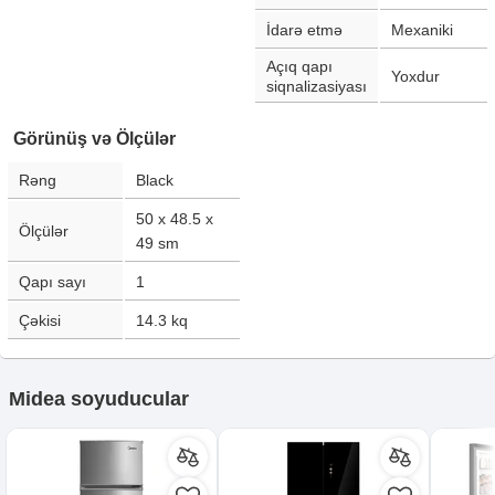
İdarə etmə
Mexaniki
Açıq qapı
Yoxdur
siqnalizasiyası
Görünüş və Ölçülər
Rəng
Black
50 x 48.5 x
Ölçülər
49
sm
Qapı sayı
1
Çəkisi
14.3
kq
Midea soyuducular