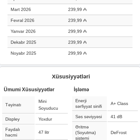
Mart 2026
239,99 ₼
Fevral 2026
239,99 ₼
Yanvar 2026
299,99 ₼
Dekabr 2025
239,99 ₼
Noyabr 2025
299,99 ₼
Xüsusiyyətləri
Ümumi Xüsusiyyətlər
İşləmə
Enerji
Mini
A+ Class
Təyinatı
sərfiyyat sinifi
Soyuducu
Səs səviyyəsi
41
dB
Displey
Yoxdur
Əritmə
Faydalı
47
litr
(Soyutma)
DeFrost
həcmi
sistemi