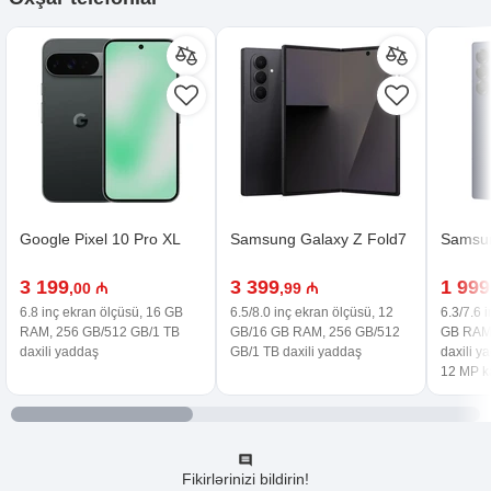
Google Pixel 10 Pro XL
Samsung Galaxy Z Fold7
Samsun
3 199
3 399
1 999
,00 ₼
,99 ₼
6.8 inç ekran ölçüsü, 16 GB
6.5/8.0 inç ekran ölçüsü, 12
6.3/7.6 
RAM, 256 GB/512 GB/1 TB
GB/16 GB RAM, 256 GB/512
GB RAM,
daxili yaddaş
GB/1 TB daxili yaddaş
daxili y
12 MP 
Fikirlərinizi bildirin!