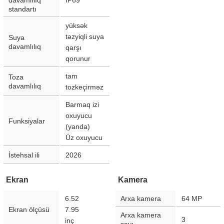
davamlılıq
IP69
standartı
yüksək
təzyiqli suya
Suya
davamlılıq
qarşı
qorunur
tam
Toza
davamlılıq
tozkeçirməz
Barmaq izi
oxuyucu
Funksiyalar
(yanda)
Üz oxuyucu
İstehsal ili
2026
Ekran
Kamera
6.52
Arxa kamera
64
MP
Ekran ölçüsü
7.95
Arxa kamera
3
inç