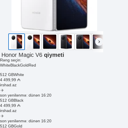
Honor Magic V6
qiymeti
Rəng seçin:
White
Black
Gold
Red
512 GB
White
4 499
,99
₼
irshad.az
son yenilənmə: dünən 16:20
512 GB
Black
4 499
,99
₼
irshad.az
son yenilənmə: dünən 16:20
512 GB
Gold