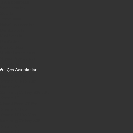
Oyun konsolları
Smart saatlar
Sobalar
Tozsoranlar
Robot tozsoranlar
Dondurucular
Mini Sobalar
Monitorlar
Monobloklar
Vertikal tozsoranlar
Yuyucu tozsoranlar
Qulaqlıqlar
Ən Çox Axtarılanlar
iPhone 16 Pro
iPhone 17 Pro Max
Honor X9d
Samsung Galaxy S26 Ultra
iPhone 13
Xiaomi Poco X7 Pro
iPhone 17 Pro
iPhone 16 Pro Max
Samsung Galaxy A56
iPhone 17
iPhone 14