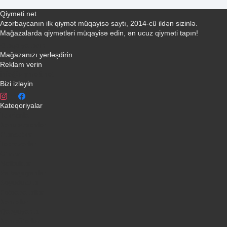
Qiymeti.net
Azərbaycanın ilk qiymət müqayisə saytı, 2014-cü ildən sizinlə.
Mağazalarda qiymətləri müqayisə edin, ən ucuz qiyməti tapın!
Əlaqə yaradın
Mağazanızı yerləşdirin
Reklam verin
info@qiymeti.net
Bizi izləyin
Kateqoriyalar
Telefonlar
Kondisionerler
Plansetler
Televizorlar
Ətirlər
Notbuklar
Paltaryuyanlar
Soyuducular
Fotoaparatlar
Kombilər
Qabyuyanlar
Kompüterlər