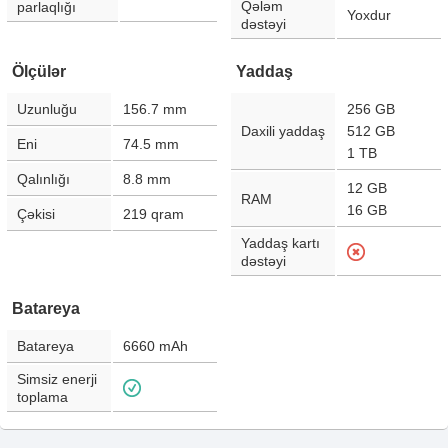
Qələm
parlaqlığı
Yoxdur
dəstəyi
Ölçülər
Yaddaş
Uzunluğu
156.7
mm
256 GB
Daxili yaddaş
512 GB
Eni
74.5
mm
1 TB
Qalınlığı
8.8
mm
12 GB
RAM
16 GB
Çəkisi
219
qram
Yaddaş kartı
dəstəyi
Batareya
Batareya
6660
mAh
Simsiz enerji
toplama