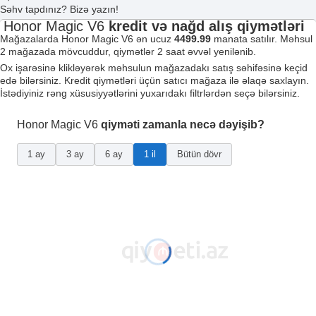
Səhv tapdınız? Bizə yazın!
Honor Magic V6
kredit və nağd alış qiymətləri
Mağazalarda Honor Magic V6 ən ucuz
4499.99
manata satılır. Məhsul
2 mağazada mövcuddur, qiymətlər 2 saat əvvəl yenilənib.
Ox işarəsinə klikləyərək məhsulun mağazadakı satış səhifəsinə keçid
edə bilərsiniz. Kredit qiymətləri üçün satıcı mağaza ilə əlaqə saxlayın.
İstədiyiniz rəng xüsusiyyətlərini yuxarıdakı filtrlərdən seçə bilərsiniz.
Honor Magic V6
qiyməti zamanla necə dəyişib?
1 ay
3 ay
6 ay
1 il
Bütün dövr