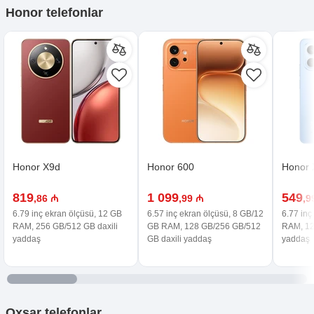
Honor telefonlar
Honor X9d
Honor 600
Honor 
819
1 099
549
,86 ₼
,99 ₼
,9
6.79 inç ekran ölçüsü, 12 GB
6.57 inç ekran ölçüsü, 8 GB/12
6.77 inç
RAM, 256 GB/512 GB daxili
GB RAM, 128 GB/256 GB/512
RAM, 12
yaddaş
GB daxili yaddaş
yaddaş
Oxşar
telefonlar