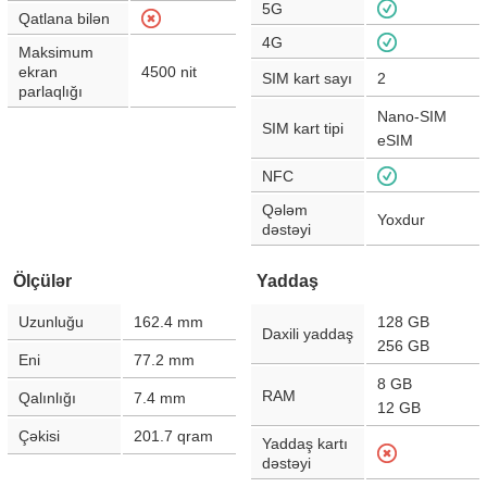
5G
Qatlana bilən
4G
Maksimum
ekran
4500
nit
SIM kart sayı
2
parlaqlığı
Nano-SIM
SIM kart tipi
eSIM
NFC
Qələm
Yoxdur
dəstəyi
Ölçülər
Yaddaş
Uzunluğu
162.4
mm
128 GB
Daxili yaddaş
256 GB
Eni
77.2
mm
8 GB
RAM
Qalınlığı
7.4
mm
12 GB
Çəkisi
201.7
qram
Yaddaş kartı
dəstəyi