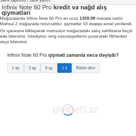
Səhv tapdınız? Bizə yazın!
Infinix Note 60 Pro
kredit və nağd alış
qiymətləri
Mağazalarda Infinix Note 60 Pro ən ucuz
1359.99
manata satılır.
Məhsul 2 mağazada mövcuddur, qiymətlər 10 dəqiqə əvvəl yenilənib.
Ox işarəsinə klikləyərək məhsulun mağazadakı satış səhifəsinə keçid
edə bilərsiniz. İstədiyiniz rəng xüsusiyyətlərini yuxarıdakı filtrlərdən
seçə bilərsiniz.
Infinix Note 60 Pro
qiyməti zamanla necə dəyişib?
1 ay
3 ay
6 ay
1 il
Bütün dövr