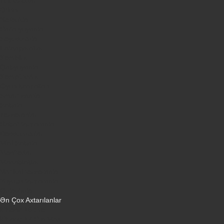
Televizorlar
Ətirlər
Notbuklar
Paltaryuyanlar
Soyuducular
Fotoaparatlar
Kombilər
Qabyuyanlar
Kompüterlər
Oyun konsolları
Smart saatlar
Sobalar
Tozsoranlar
Robot tozsoranlar
Dondurucular
Mini Sobalar
Monitorlar
Monobloklar
Vertikal tozsoranlar
Yuyucu tozsoranlar
Qulaqlıqlar
Ən Çox Axtarılanlar
iPhone 16 Pro
iPhone 17 Pro Max