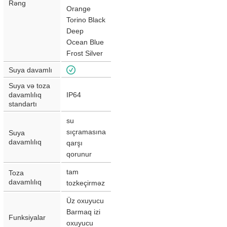
Rəng
Orange
Torino Black
Deep
Ocean Blue
Frost Silver
Suya davamlı
Suya və toza
davamlılıq
IP64
standartı
su
sıçramasına
Suya
davamlılıq
qarşı
qorunur
tam
Toza
davamlılıq
tozkeçirməz
Üz oxuyucu
Barmaq izi
Funksiyalar
oxuyucu