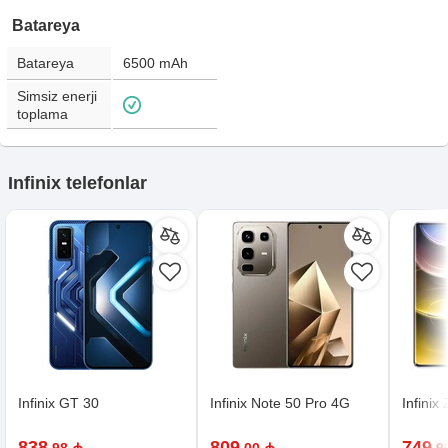
Batareya
Batareya
6500
mAh
Simsiz enerji
toplama
Infinix telefonlar
Infinix GT 30
Infinix Note 50 Pro 4G
Infinix
838
809
749
,98 ₼
,00 ₼
,9