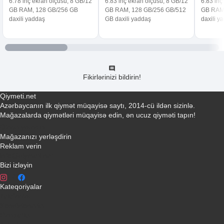
6.78 inç ekran ölçüsü, 8 GB/12
6.83 inç ekran ölçüsü, 8 GB/12
6.83 inç
GB RAM, 128 GB/256 GB
GB RAM, 128 GB/256 GB/512
GB RAM,
daxili yaddaş
GB daxili yaddaş
daxili y
Fikirlərinizi bildirin!
Qiymeti.net
Azərbaycanın ilk qiymət müqayisə saytı, 2014-cü ildən sizinlə.
Mağazalarda qiymətləri müqayisə edin, ən ucuz qiyməti tapın!
Əlaqə yaradın
Mağazanızı yerləşdirin
Reklam verin
info@qiymeti.net
Bizi izləyin
Kateqoriyalar
Telefonlar
Kondisionerler
Plansetler