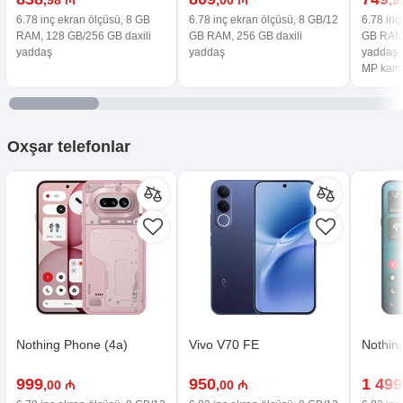
6.78 inç ekran ölçüsü, 8 GB
6.78 inç ekran ölçüsü, 8 GB/12
6.78 inç
RAM, 128 GB/256 GB daxili
GB RAM, 256 GB daxili
GB RAM,
yaddaş
yaddaş
yaddaş, 
MP kam
Oxşar
telefonlar
Nothing Phone (4a)
Vivo V70 FE
Nothin
999
950
1 499
,00 ₼
,00 ₼