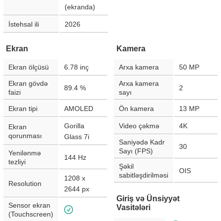
(ekranda)
İstehsal ili
2026
Ekran
Kamera
Ekran ölçüsü
6.78
inç
Arxa kamera
50
MP
Ekran gövdə
Arxa kamera
89.4
%
2
faizi
sayı
Ekran tipi
AMOLED
Ön kamera
13
MP
Gorilla
Video çəkmə
4K
Ekran
qorunması
Glass 7i
Saniyədə Kadr
30
Sayı (FPS)
Yenilənmə
144
Hz
tezliyi
Şəkil
OIS
sabitləşdirilməsi
1208 x
Resolution
2644
px
Giriş və Ünsiyyət
Sensor ekran
Vasitələri
(Touchscreen)