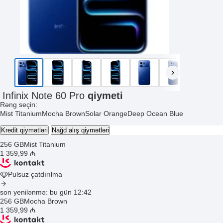
Infinix Note 60 Pro
qiymeti
Rəng seçin:
Mist Titanium
Mocha Brown
Solar Orange
Deep Ocean Blue
Kredit qiymətləri
Nağd alış qiymətləri
256 GB
Mist Titanium
1 359
,99
₼
Pulsuz çatdırılma
son yenilənmə: bu gün 12:42
256 GB
Mocha Brown
1 359
,99
₼