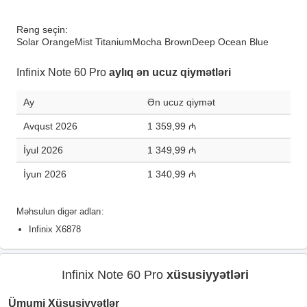
Rəng seçin:
Solar Orange
Mist Titanium
Mocha Brown
Deep Ocean Blue
Infinix Note 60 Pro
aylıq ən ucuz qiymətləri
Ay
Ən ucuz qiymət
Avqust 2026
1 359,99 ₼
İyul 2026
1 349,99 ₼
İyun 2026
1 340,99 ₼
Məhsulun digər adları:
Infinix X6878
Infinix Note 60 Pro
xüsusiyyətləri
Ümumi Xüsusiyyətlər