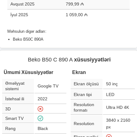
Avqust 2025
799,99 ₼
İyul 2025
1 059,00 ₼
Məhsulun digər adları:
Beko B50C 890A
Beko B50 C 890 A
xüsusiyyətləri
Ümumi Xüsusiyyətlər
Ekran
Əməliyyat
Ekran ölçüsü
50
inç
Google TV
sistemi
Ekran tipi
LED
İstehsal ili
2022
Resolution
Ultra HD 4K
3D
formatı
Smart TV
3840 x 2160
Resolution
px
Rəng
Black