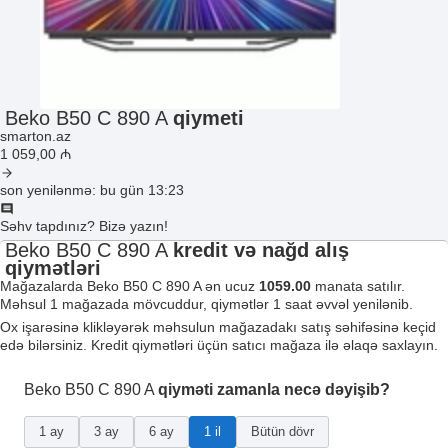
Beko B50 C 890 A
qiymeti
smarton.az
1 059
,00
₼
son yenilənmə: bu gün 13:23
Səhv tapdınız? Bizə yazın!
Beko B50 C 890 A
kredit və nağd alış
qiymətləri
Mağazalarda Beko B50 C 890 A ən ucuz
1059.00
manata satılır.
Məhsul 1 mağazada mövcuddur, qiymətlər 1 saat əvvəl yenilənib.
Ox işarəsinə klikləyərək məhsulun mağazadakı satış səhifəsinə keçid
edə bilərsiniz. Kredit qiymətləri üçün satıcı mağaza ilə əlaqə saxlayın.
Beko B50 C 890 A
qiyməti zamanla necə dəyişib?
1 ay
3 ay
6 ay
1 il
Bütün dövr