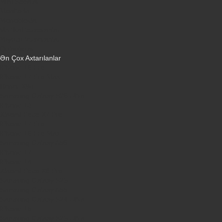
Mini Sobalar
Monitorlar
Monobloklar
Vertikal tozsoranlar
Yuyucu tozsoranlar
Qulaqlıqlar
Ən Çox Axtarılanlar
iPhone 16 Pro
iPhone 17 Pro Max
Honor X9d
Samsung Galaxy S26 Ultra
iPhone 13
Xiaomi Poco X7 Pro
iPhone 17 Pro
iPhone 16 Pro Max
Samsung Galaxy A56
iPhone 17
iPhone 14
Xiaomi Poco X8 Pro
Samsung Galaxy S25
Samsung Galaxy A55
Samsung Galaxy S24 Ultra
iPhone 15
Samsung Galaxy S25 Ultra