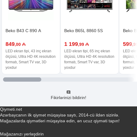
Beko B43 C 890 A
Beko B65L 8860 5S
Beko B
849
1 199
599
,00 ₼
,99 ₼
,9
LED ekran tipi, 43 inç ekran
LED ekran tipi, 65 inç ekran
LED ekra
ölçüsü, Ultra HD 4K resolution
ölçüsü, Ultra HD 4K resolution
ölçüsü, 
formatı, Smart TV var, 3D
formatı, Smart TV var, 3D
formatı,
yoxdur
yoxdur
yoxdur
Fikirlərinizi bildirin!
Qiymeti.net
Azərbaycanın ilk qiymət müqayisə saytı, 2014-cü ildən sizinlə.
Mağazalarda qiymətləri müqayisə edin, ən ucuz qiyməti tapın!
Əlaqə yaradın
Mağazanızı yerləşdirin