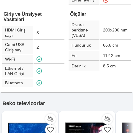
Ekran əyriliyi
Giriş və Ünsiyyət
Ölçülər
Vasitələri
Divara
HDMI Giriş
bərkitmə
200x200 mm
3
sayı
(VESA)
Cəmi USB
Hündürlük
66.6
cm
2
Giriş sayı
En
112.2
cm
Wi-Fi
Dərinlik
8.5
cm
Ethernet /
LAN Girişi
Bluetooth
Beko televizorlar