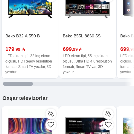
Beko B32 A 550 B
Beko B55L 8860 5S
Beko B
179
699
699
,99 ₼
,99 ₼
,9
LED ekran tipi, 32 inç ekran
LED ekran tipi, 55 inç ekran
LED ekra
ölçüsü, HD Ready resolution
ölçüsü, Ultra HD 4K resolution
ölçüsü, 
formatı, Smart TV yoxdur, 3D
formatı, Smart TV var, 3D
formatı,
yoxdur
yoxdur
yoxdur
Oxşar
televizorlar