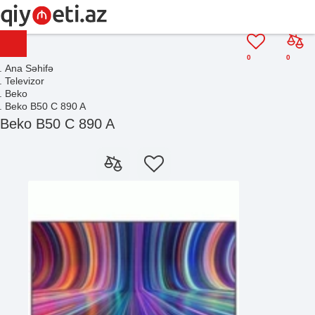
0
0
Ana Səhifə
Televizor
Beko
Beko B50 C 890 A
Beko B50 C 890 A