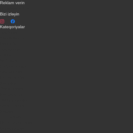
Reklam verin
info@qiymeti.net
Bizi izləyin
Kateqoriyalar
Telefonlar
Kondisionerler
Plansetler
Televizorlar
Ətirlər
Notbuklar
Paltaryuyanlar
Soyuducular
Fotoaparatlar
Kombilər
Qabyuyanlar
Kompüterlər
Oyun konsolları
Smart saatlar
Sobalar
Tozsoranlar
Robot tozsoranlar
Dondurucular