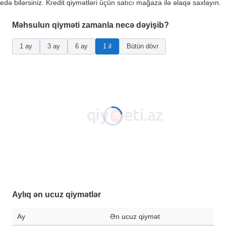
edə bilərsiniz. Kredit qiymətləri üçün satıcı mağaza ilə əlaqə saxlayın.
Məhsulun qiyməti zamanla necə dəyişib?
1 ay
3 ay
6 ay
1 il
Bütün dövr
Aylıq ən ucuz qiymətlər
Ay
Ən ucuz qiymət