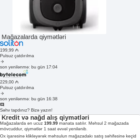
Mağazalarda qiymətləri
199
,99
₼
Pulsuz çatdırılma
son yenilənmə: bu gün 17:04
229
,00
₼
Pulsuz çatdırılma
son yenilənmə: bu gün 16:38
Səhv tapdınız? Bizə yazın!
Kredit və nağd alış qiymətləri
Mağazalarda ən ucuz
199.99
manata satılır. Məhsul 2 mağazada
mövcuddur, qiymətlər 1 saat əvvəl yenilənib.
Ox işarəsinə klikləyərək məhsulun mağazadakı satış səhifəsinə keçid