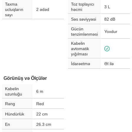
Taxma
Toz toplayıcı
3
L
ucluqların
2
ədəd
həcmi
sayı
Səs səviyyəsi
82
dB
Gücün
Yoxdur
tənzimlənməsi
Kabelin
avtomatik
yığılması
İdarəetmə
Əl ilə
Görünüş və Ölçülər
Kabelin
6
m
uzunluğu
Rəng
Red
Hündürlük
22
cm
En
26.3
cm