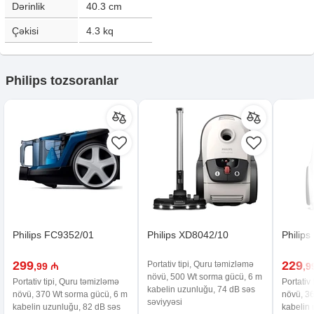
Dərinlik
40.3
cm
Çəkisi
4.3
kq
Philips tozsoranlar
Philips FC9352/01
Philips XD8042/10
Philip
299
229
Portativ tipi, Quru təmizləmə
,99 ₼
,9
növü, 500 Wt sorma gücü, 6 m
Portativ tipi, Quru təmizləmə
Portativ
kabelin uzunluğu, 74 dB səs
növü, 370 Wt sorma gücü, 6 m
növü, 3
səviyyəsi
kabelin uzunluğu, 82 dB səs
kabelin 