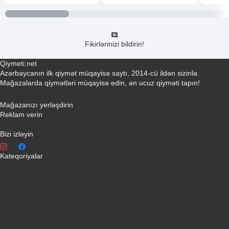
Fikirlərinizi bildirin!
Qiymeti.net
Azərbaycanın ilk qiymət müqayisə saytı, 2014-cü ildən sizinlə.
Mağazalarda qiymətləri müqayisə edin, ən ucuz qiyməti tapın!
Əlaqə yaradın
Mağazanızı yerləşdirin
Reklam verin
info@qiymeti.net
Bizi izləyin
Kateqoriyalar
Telefonlar
Kondisionerler
Plansetler
Televizorlar
Ətirlər
Notbuklar
Paltaryuyanlar