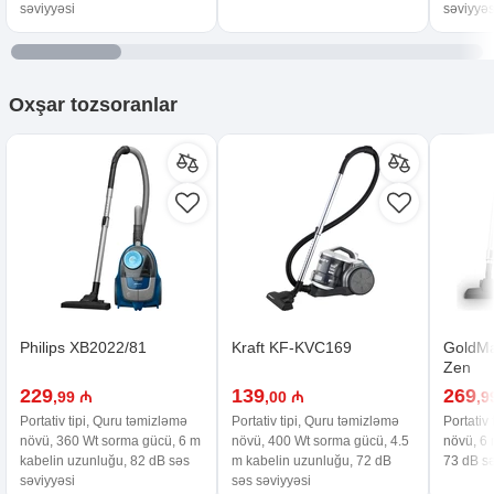
səviyyəsi
səviyyəs
Oxşar
tozsoranlar
Philips XB2022/81
Kraft KF-KVC169
GoldMa
Zen
229
139
269
,99 ₼
,00 ₼
,9
Portativ tipi, Quru təmizləmə
Portativ tipi, Quru təmizləmə
Portativ
növü, 360 Wt sorma gücü, 6 m
növü, 400 Wt sorma gücü, 4.5
növü, 6 
kabelin uzunluğu, 82 dB səs
m kabelin uzunluğu, 72 dB
73 dB sə
səviyyəsi
səs səviyyəsi