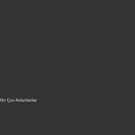
Soyuducular
Fotoaparatlar
Kombilər
Qabyuyanlar
Kompüterlər
Oyun konsolları
Smart saatlar
Sobalar
Tozsoranlar
Robot tozsoranlar
Dondurucular
Mini Sobalar
Monitorlar
Monobloklar
Vertikal tozsoranlar
Yuyucu tozsoranlar
Qulaqlıqlar
Ən Çox Axtarılanlar
iPhone 16 Pro
iPhone 17 Pro Max
Honor X9d
Samsung Galaxy S26 Ultra
iPhone 13
Xiaomi Poco X7 Pro