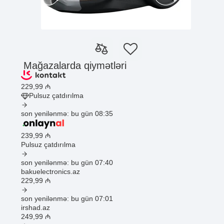
Mağazalarda qiymətləri
229
,99
₼
Pulsuz çatdırılma
son yenilənmə: bu gün 08:35
239
,99
₼
Pulsuz çatdırılma
son yenilənmə: bu gün 07:40
bakuelectronics.az
229
,99
₼
son yenilənmə: bu gün 07:01
irshad.az
249
,99
₼