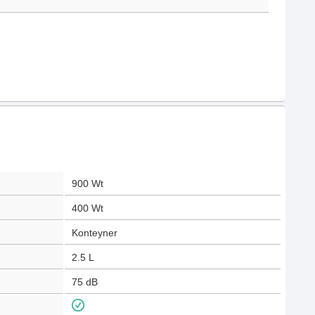
900
Wt
400
Wt
Konteyner
2.5
L
75
dB