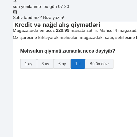
son yenilənmə: bu gün 07:20
Səhv tapdınız? Bizə yazın!
Kredit və nağd alış qiymətləri
Mağazalarda ən ucuz
229.99
manata satılır. Məhsul 4 mağazada
Ox işarəsinə klikləyərək məhsulun mağazadakı satış səhifəsinə ke
Məhsulun qiyməti zamanla necə dəyişib?
1 ay
3 ay
6 ay
1 il
Bütün dövr