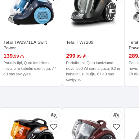
Tefal TW2971EA Swift
Tefal TW7289
Tefa
Power
Powe
139
299
289
,99 ₼
,99 ₼
Portativ tipi, Quru təmizləmə
Portativ tipi, Quru təmizləmə
Portat
növü, 5 m kabelin uzunluğu, 77
növü, 500 Wt sorma gücü, 6.2 m
növü,
dB səs səviyyəsi
kabelin uzunluğu, 67 dB səs
79 dB
səviyyəsi