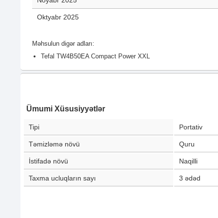
Noyabr 2025
Oktyabr 2025
Məhsulun digər adları:
Tefal TW4B50EA Compact Power XXL
Ümumi Xüsusiyyətlər
Tipi
Portativ
Təmizləmə növü
Quru
İstifadə növü
Naqilli
Taxma ucluqların sayı
3
ədəd