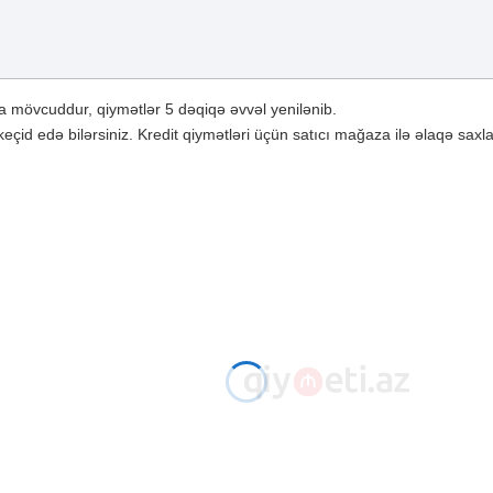
 mövcuddur, qiymətlər 5 dəqiqə əvvəl yenilənib.
çid edə bilərsiniz. Kredit qiymətləri üçün satıcı mağaza ilə əlaqə saxla