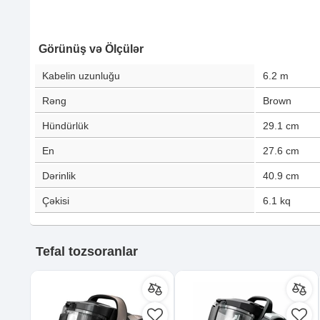
Görünüş və Ölçülər
Kabelin uzunluğu
6.2
m
Rəng
Brown
Hündürlük
29.1
cm
En
27.6
cm
Dərinlik
40.9
cm
Çəkisi
6.1
kq
Tefal tozsoranlar