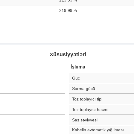
219,99 ₼
219,99 ₼
Xüsusiyyətləri
İşləmə
Güc
Sorma gücü
Toz toplayıcı tipi
Toz toplayıcı həcmi
Səs səviyyəsi
Kabelin avtomatik yığılması