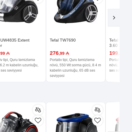
l UW4835 Extent
Tefal TW7690
Tefal TY698
r
3.60
276
199
,99 ₼
,99 ₼
,00 ₼
iv tipi, Quru təmizləmə
Portativ tipi, Quru təmizləmə
Portativ tipi,
 6.2 m kabelin uzunluğu,
növü, 550 Wt sorma gücü, 8.4 m
növü, 100 Wt 
 səs səviyyəsi
kabelin uzunluğu, 65 dB səs
səs səviyyəsi
səviyyəsi