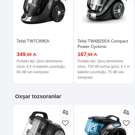
Tefal TW7C89EA
Tefal TW4B25EA Compact
Power Cyclonic
349
167
,99 ₼
,99 ₼
Portativ tipi, Quru təmizləmə
Portativ tipi, Quru təmizləmə
növü, 8.4 m kabelin uzunluğu,
növü, 750 Wt sorma gücü, 6.2 m
66 dB səs səviyyəsi
kabelin uzunluğu, 75 dB səs
səviyyəsi
Oxşar
tozsoranlar