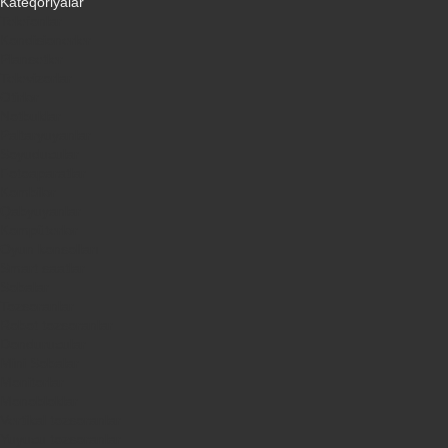
Kateqoriyalar
Telefonlar
Kondisionerler
Plansetler
Televizorlar
Ətirlər
Notbuklar
Paltaryuyanlar
Soyuducular
Fotoaparatlar
Kombilər
Qabyuyanlar
Kompüterlər
Oyun konsolları
Smart saatlar
Sobalar
Tozsoranlar
Robot tozsoranlar
Dondurucular
Mini Sobalar
Monitorlar
Monobloklar
Vertikal tozsoranlar
Yuyucu tozsoranlar