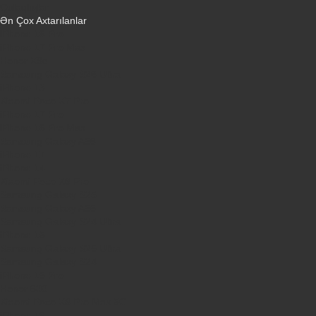
Qulaqlıqlar
Ən Çox Axtarılanlar
iPhone 16 Pro
iPhone 17 Pro Max
Honor X9d
Samsung Galaxy S26 Ultra
iPhone 13
Xiaomi Poco X7 Pro
iPhone 17 Pro
iPhone 16 Pro Max
Samsung Galaxy A56
iPhone 17
iPhone 14
Xiaomi Poco X8 Pro
Samsung Galaxy S25
Samsung Galaxy A55
Samsung Galaxy S24 Ultra
iPhone 15
Samsung Galaxy S25 Ultra
Samsung Galaxy S24
iPhone 15 Pro
Honor 600
Xiaomi Poco X8 Pro Max 5G
iPhone 16