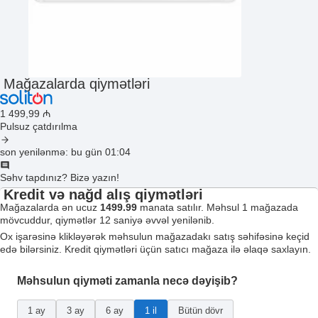
Mağazalarda qiymətləri
1 499
,99
₼
Pulsuz çatdırılma
son yenilənmə: bu gün 01:04
Səhv tapdınız? Bizə yazın!
Kredit və nağd alış qiymətləri
Mağazalarda ən ucuz
1499.99
manata satılır. Məhsul 1 mağazada
mövcuddur, qiymətlər 12 saniyə əvvəl yenilənib.
Ox işarəsinə klikləyərək məhsulun mağazadakı satış səhifəsinə keçid
edə bilərsiniz. Kredit qiymətləri üçün satıcı mağaza ilə əlaqə saxlayın.
Məhsulun qiyməti zamanla necə dəyişib?
1 ay
3 ay
6 ay
1 il
Bütün dövr