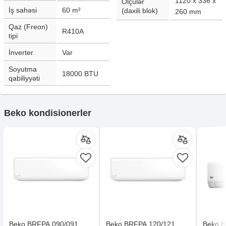
1120 x 336 x
Ölçülər
İş sahəsi
60
m²
(daxili blok)
260
mm
Qaz (Freon)
R410A
tipi
İnverter
Var
Soyutma
18000
BTU
qabiliyyəti
Beko kondisionerler
Beko BRFPA 090/091
Beko BRFPA 120/121
Beko B