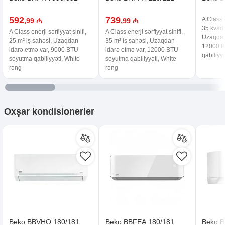
592
739
A Class e
,99 ₼
,99 ₼
35 kvadra
A Class enerji sərfiyyat sinifi,
A Class enerji sərfiyyat sinifi,
Uzaqdan
25 m² i̇ş sahəsi, Uzaqdan
35 m² i̇ş sahəsi, Uzaqdan
12000 B
idarə etmə var, 9000 BTU
idarə etmə var, 12000 BTU
qabiliyy
soyutma qabiliyyəti, White
soyutma qabiliyyəti, White
rəng
rəng
Oxşar
kondisionerler
Beko BBVHO 180/181
Beko BBFEA 180/181
Beko B