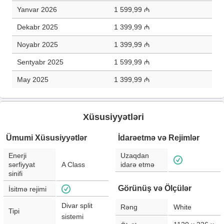
Yanvar 2026
1 599,99 ₼
Dekabr 2025
1 399,99 ₼
Noyabr 2025
1 399,99 ₼
Sentyabr 2025
1 599,99 ₼
May 2025
1 399,99 ₼
Xüsusiyyətləri
Ümumi Xüsusiyyətlər
İdarəetmə və Rejimlər
Enerji
Uzaqdan
sərfiyyat
A Class
idarə etmə
sinifi
Görünüş və Ölçülər
İsitmə rejimi
Divar split
Rəng
White
Tipi
sistemi