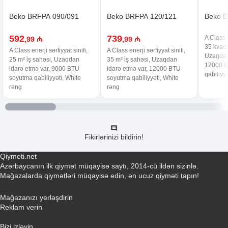
Beko BRFPA 090/091
Beko BRFPA 120/121
Beko B
592
739
A Class e
,99 ₼
,99 ₼
35 kvadra
A Class enerji sərfiyyat sinifi,
A Class enerji sərfiyyat sinifi,
Uzaqdan
25 m² i̇ş sahəsi, Uzaqdan
35 m² i̇ş sahəsi, Uzaqdan
12000 B
idarə etmə var, 9000 BTU
idarə etmə var, 12000 BTU
qabiliyy
soyutma qabiliyyəti, White
soyutma qabiliyyəti, White
rəng
rəng
Fikirlərinizi bildirin!
Qiymeti.net
Azərbaycanın ilk qiymət müqayisə saytı, 2014-cü ildən sizinlə.
Mağazalarda qiymətləri müqayisə edin, ən ucuz qiyməti tapın!
Əlaqə yaradın
Mağazanızı yerləşdirin
Reklam verin
info@qiymeti.net
Bizi izləyin