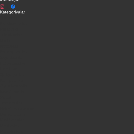
Kateqoriyalar
Telefonlar
Kondisionerler
Plansetler
Televizorlar
Ətirlər
Notbuklar
Paltaryuyanlar
Soyuducular
Fotoaparatlar
Kombilər
Qabyuyanlar
Kompüterlər
Oyun konsolları
Smart saatlar
Sobalar
Tozsoranlar
Robot tozsoranlar
Dondurucular
Mini Sobalar
Monitorlar
Monobloklar