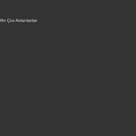
Vertikal tozsoranlar
Yuyucu tozsoranlar
Qulaqlıqlar
Ən Çox Axtarılanlar
iPhone 16 Pro
iPhone 17 Pro Max
Honor X9d
Samsung Galaxy S26 Ultra
iPhone 13
Xiaomi Poco X7 Pro
iPhone 17 Pro
iPhone 16 Pro Max
Samsung Galaxy A56
iPhone 17
iPhone 14
Xiaomi Poco X8 Pro
Samsung Galaxy S25
Samsung Galaxy A55
Samsung Galaxy S24 Ultra
iPhone 15
Samsung Galaxy S25 Ultra
Samsung Galaxy S24
iPhone 15 Pro
Honor 600