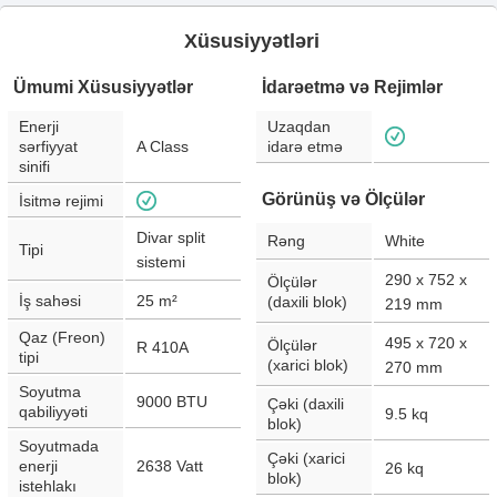
Xüsusiyyətləri
Ümumi Xüsusiyyətlər
İdarəetmə və Rejimlər
Enerji
Uzaqdan
sərfiyyat
A Class
idarə etmə
sinifi
Görünüş və Ölçülər
İsitmə rejimi
Divar split
Rəng
White
Tipi
sistemi
290 x 752 x
Ölçülər
İş sahəsi
25
m²
(daxili blok)
219
mm
Qaz (Freon)
495 x 720 x
Ölçülər
R 410A
tipi
(xarici blok)
270
mm
Soyutma
9000
BTU
Çəki (daxili
qabiliyyəti
9.5
kq
blok)
Soyutmada
Çəki (xarici
enerji
2638
Vatt
26
kq
blok)
istehlakı