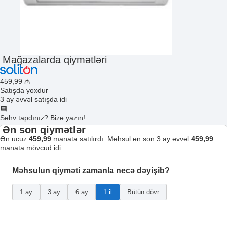
Mağazalarda qiymətləri
459
,99
₼
Satışda yoxdur
3 ay əvvəl satışda idi
Səhv tapdınız? Bizə yazın!
Ən son qiymətlər
Ən ucuz
459,99
manata satılırdı. Məhsul ən son 3 ay əvvəl
459,99
manata mövcud idi.
Məhsulun qiyməti zamanla necə dəyişib?
1 ay
3 ay
6 ay
1 il
Bütün dövr