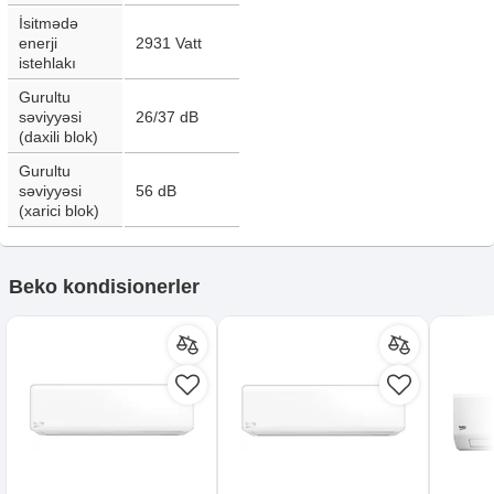
İsitmədə
enerji
2931
Vatt
istehlakı
Gurultu
səviyyəsi
26/37
dB
(daxili blok)
Gurultu
səviyyəsi
56
dB
(xarici blok)
Beko kondisionerler