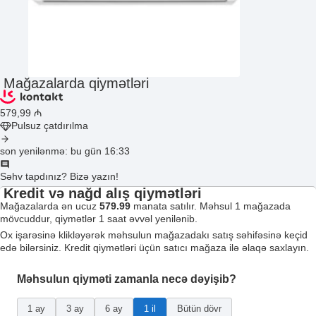
Mağazalarda qiymətləri
579
,99
₼
Pulsuz çatdırılma
son yenilənmə: bu gün 16:33
Səhv tapdınız? Bizə yazın!
Kredit və nağd alış qiymətləri
Mağazalarda ən ucuz
579.99
manata satılır. Məhsul 1 mağazada
mövcuddur, qiymətlər 1 saat əvvəl yenilənib.
Ox işarəsinə klikləyərək məhsulun mağazadakı satış səhifəsinə keçid
edə bilərsiniz. Kredit qiymətləri üçün satıcı mağaza ilə əlaqə saxlayın.
Məhsulun qiyməti zamanla necə dəyişib?
1 ay
3 ay
6 ay
1 il
Bütün dövr