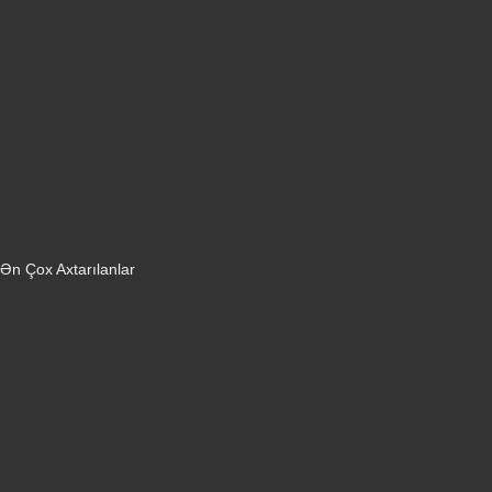
Oyun konsolları
Smart saatlar
Sobalar
Tozsoranlar
Robot tozsoranlar
Dondurucular
Mini Sobalar
Monitorlar
Monobloklar
Vertikal tozsoranlar
Yuyucu tozsoranlar
Qulaqlıqlar
Ən Çox Axtarılanlar
iPhone 16 Pro
iPhone 17 Pro Max
Honor X9d
Samsung Galaxy S26 Ultra
iPhone 13
Xiaomi Poco X7 Pro
iPhone 17 Pro
iPhone 16 Pro Max
Samsung Galaxy A56
iPhone 17