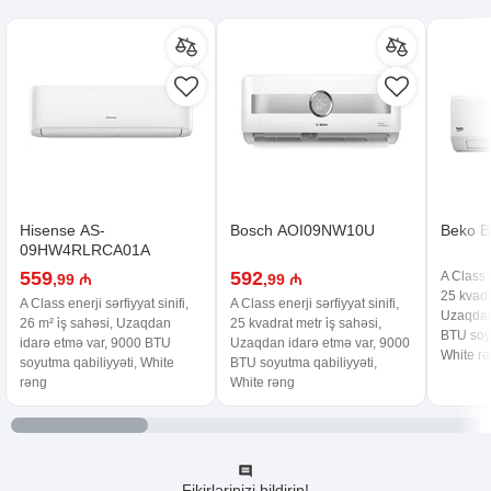
Hisense AS-
Bosch AOI09NW10U
Beko B
09HW4RLRCA01A
559
592
A Class e
,99 ₼
,99 ₼
25 kvadra
A Class enerji sərfiyyat sinifi,
A Class enerji sərfiyyat sinifi,
Uzaqdan
26 m² i̇ş sahəsi, Uzaqdan
25 kvadrat metr i̇ş sahəsi,
BTU soyu
idarə etmə var, 9000 BTU
Uzaqdan idarə etmə var, 9000
White r
soyutma qabiliyyəti, White
BTU soyutma qabiliyyəti,
rəng
White rəng
Fikirlərinizi bildirin!