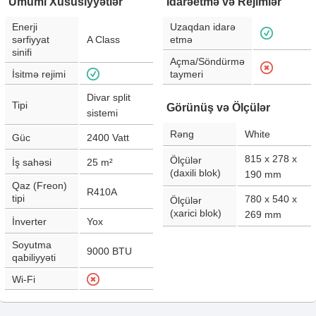
Ümumi Xüsusiyyətlər
İdarəetmə və Rejimlər
Enerji
Uzaqdan idarə
sərfiyyat
A Class
etmə
sinifi
Açma/Söndürmə
İsitmə rejimi
taymeri
Divar split
Tipi
Görünüş və Ölçülər
sistemi
Rəng
White
Güc
2400
Vatt
815 x 278 x
Ölçülər
İş sahəsi
25
m²
(daxili blok)
190
mm
Qaz (Freon)
R410A
tipi
780 x 540 x
Ölçülər
(xarici blok)
269
mm
İnverter
Yox
Soyutma
9000
BTU
qabiliyyəti
Wi-Fi