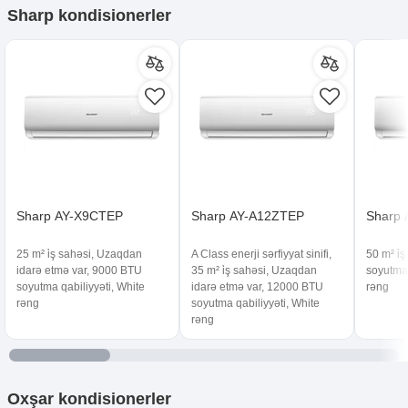
Sharp kondisionerler
Sharp AY-X9CTEP
Sharp AY-A12ZTEP
Sharp
25 m² i̇ş sahəsi, Uzaqdan
A Class enerji sərfiyyat sinifi,
50 m² i̇
idarə etmə var, 9000 BTU
35 m² i̇ş sahəsi, Uzaqdan
soyutma 
soyutma qabiliyyəti, White
idarə etmə var, 12000 BTU
rəng
rəng
soyutma qabiliyyəti, White
rəng
Oxşar
kondisionerler