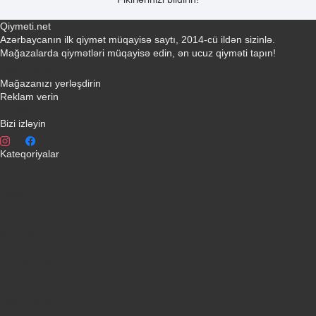
Qiymeti.net
Azərbaycanın ilk qiymət müqayisə saytı, 2014-cü ildən sizinlə.
Mağazalarda qiymətləri müqayisə edin, ən ucuz qiyməti tapın!
Əlaqə yaradın
Mağazanızı yerləşdirin
Reklam verin
info@qiymeti.net
Bizi izləyin
Kateqoriyalar
Telefonlar
Kondisionerler
Plansetler
Televizorlar
Ətirlər
Notbuklar
Paltaryuyanlar
Soyuducular
Fotoaparatlar
Kombilər
Qabyuyanlar
Kompüterlər