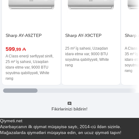
Sharp AY-A9ZTEP
Sharp AY-X9CTEP
Sharp
599
25 m² i̇ş sahəsi, Uzaqdan
A Class e
,99 ₼
idarə etmə var, 9000 BTU
35 m² i̇
A Class enerji sərfiyyat sinifi,
soyutma qabiliyyəti, White
idarə e
25 m² i̇ş sahəsi, Uzaqdan
rəng
soyutma 
idarə etmə var, 9000 BTU
rəng
soyutma qabiliyyəti, White
rəng
Fikirlərinizi bildirin!
Qiymeti.net
Azərbaycanın ilk qiymət müqayisə saytı, 2014-cü ildən sizinlə.
Mağazalarda qiymətləri müqayisə edin, ən ucuz qiyməti tapın!