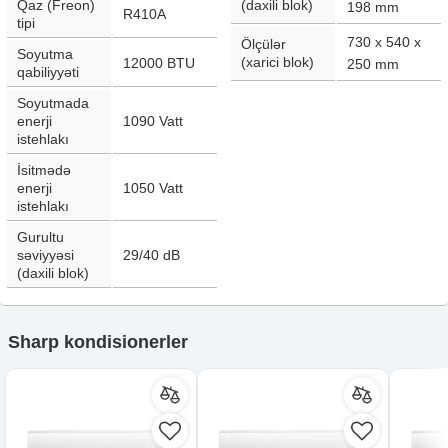
Qaz (Freon)
(daxili blok)
198
mm
R410A
tipi
730 x 540 x
Ölçülər
Soyutma
(xarici blok)
12000
BTU
250
mm
qabiliyyəti
Soyutmada
enerji
1090
Vatt
istehlakı
İsitmədə
enerji
1050
Vatt
istehlakı
Gurultu
səviyyəsi
29/40
dB
(daxili blok)
Sharp kondisionerler