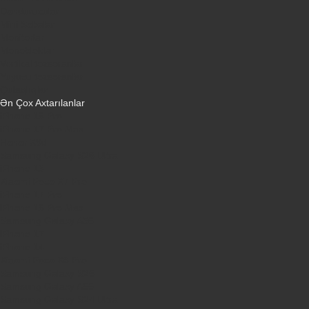
Dondurucular
Mini Sobalar
Monitorlar
Monobloklar
Vertikal tozsoranlar
Yuyucu tozsoranlar
Qulaqlıqlar
Ən Çox Axtarılanlar
iPhone 16 Pro
iPhone 17 Pro Max
Honor X9d
Samsung Galaxy S26 Ultra
iPhone 13
Xiaomi Poco X7 Pro
iPhone 17 Pro
iPhone 16 Pro Max
Samsung Galaxy A56
iPhone 17
iPhone 14
Xiaomi Poco X8 Pro
Samsung Galaxy S25
Samsung Galaxy A55
Samsung Galaxy S24 Ultra