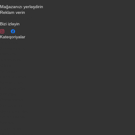
Əlaqə yaradın
Mağazanızı yerləşdirin
Reklam verin
info@qiymeti.net
Bizi izləyin
Kateqoriyalar
Telefonlar
Kondisionerler
Plansetler
Televizorlar
Ətirlər
Notbuklar
Paltaryuyanlar
Soyuducular
Fotoaparatlar
Kombilər
Qabyuyanlar
Kompüterlər
Oyun konsolları
Smart saatlar
Sobalar
Tozsoranlar
Robot tozsoranlar