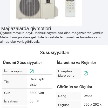
Mağazalarda qiymətləri
Qiymeti mövcud deyil. Məhsul saytımızda olan mağazalarda yoxdur.
Məhsul mağazalara gəldikdə bu səhifədə qiymeti və haradan satın
almaq olar yerləşdiriləcək.
Xüsusiyyətləri
Ümumi Xüsusiyyətlər
İdarəetmə və Rejimlər
İsitmə rejimi
Uzaqdan
idarə etmə
Divar split
Tipi
sistemi
Görünüş və Ölçülər
Güc
3500
Vatt
Rəng
White
İş sahəsi
35
m²
860 x 292 x
Ölçülər