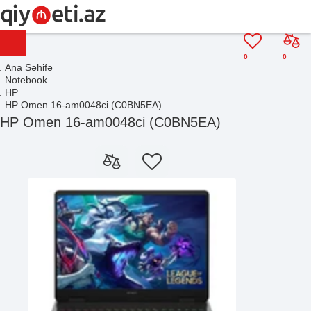
0
0
Ana Səhifə
Notebook
HP
HP Omen 16-am0048ci (C0BN5EA)
HP Omen 16-am0048ci (C0BN5EA)