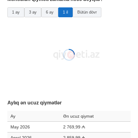
1 ay
3 ay
6 ay
1 il
Bütün dövr
Aylıq ən ucuz qiymətlər
Ay
Ən ucuz qiymət
May 2026
2 769,99 ₼
Aprel 2026
2 859,99 ₼