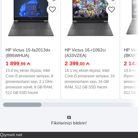
HP Victus 15-fa2013dx
HP Victus 16-r1062ci
HP Vic
(B95WHUA)
(A33VZEA)
(BK5P
1 899
2 399
2 142
,99 ₼
,00 ₼
15.6 inç ekran ölçüsü, Intel
16.1 inç ekran ölçüsü, Intel
15.6 inç
Core i5 prosessor seriyası, 8
Core i5 prosessor seriyası, 10
Ryzen 5 
prosessorların sayı, 2.1 GHz
prosessorların sayı, 16 GB
prosesso
prosessor sürəti, 8 GB RAM,
RAM, 512 GB SSD həcmi
prosesso
512 GB SSD həcmi
512 GB 
Fikirlərinizi bildirin!
Qiymeti.net