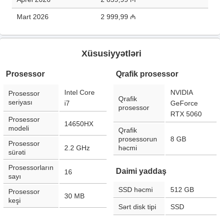
Mart 2026
2 999,99 ₼
Xüsusiyyətləri
Prosessor
Qrafik prosessor
Intel Core
NVIDIA
Prosessor
Qrafik
seriyası
i7
GeForce
prosessor
RTX 5060
Prosessor
14650HX
modeli
Qrafik
prosessorun
8 GB
Prosessor
2.2 GHz
həcmi
sürəti
Prosessorların
Daimi yaddaş
16
sayı
SSD həcmi
512 GB
Prosessor
30 MB
keşi
Sərt disk tipi
SSD