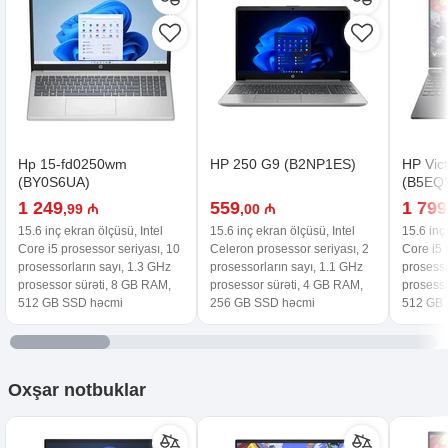
Hp 15-fd0250wm
HP 250 G9 (B2NP1ES)
HP Vic
(BY0S6UA)
(B5EQ
1 249
559
1 799
,99 ₼
,00 ₼
15.6 inç ekran ölçüsü, Intel
15.6 inç ekran ölçüsü, Intel
15.6 inç
Core i5 prosessor seriyası, 10
Celeron prosessor seriyası, 2
Core i5 
prosessorların sayı, 1.3 GHz
prosessorların sayı, 1.1 GHz
prosesso
prosessor sürəti, 8 GB RAM,
prosessor sürəti, 4 GB RAM,
prosesso
512 GB SSD həcmi
256 GB SSD həcmi
512 GB 
Oxşar
notbuklar