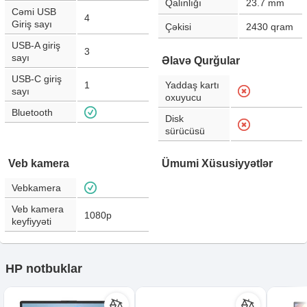
Qalınlığı
23.7
mm
Cəmi USB
4
Giriş sayı
Çəkisi
2430
qram
USB-A giriş
3
sayı
Əlavə Qurğular
USB-C giriş
1
Yaddaş kartı
sayı
oxuyucu
Bluetooth
Disk
sürücüsü
Veb kamera
Ümumi Xüsusiyyətlər
Vebkamera
Veb kamera
1080p
keyfiyyəti
HP notbuklar