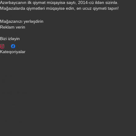
Azərbaycanın ilk qiymət müqayisə saytı, 2014-cü ildən sizinlə.
Mağazalarda qiymətləri müqayisə edin, ən ucuz qiyməti tapın!
Əlaqə yaradın
Mağazanızı yerləşdirin
Reklam verin
info@qiymeti.net
Bizi izləyin
Kateqoriyalar
Telefonlar
Kondisionerler
Plansetler
Televizorlar
Ətirlər
Notbuklar
Paltaryuyanlar
Soyuducular
Fotoaparatlar
Kombilər
Qabyuyanlar
Kompüterlər
Oyun konsolları
Smart saatlar