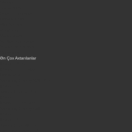
Sobalar
Tozsoranlar
Robot tozsoranlar
Dondurucular
Mini Sobalar
Monitorlar
Monobloklar
Vertikal tozsoranlar
Yuyucu tozsoranlar
Qulaqlıqlar
Ən Çox Axtarılanlar
iPhone 16 Pro
iPhone 17 Pro Max
Honor X9d
Samsung Galaxy S26 Ultra
iPhone 13
Xiaomi Poco X7 Pro
iPhone 17 Pro
iPhone 16 Pro Max
Samsung Galaxy A56
iPhone 17
iPhone 14
Xiaomi Poco X8 Pro
Samsung Galaxy S25