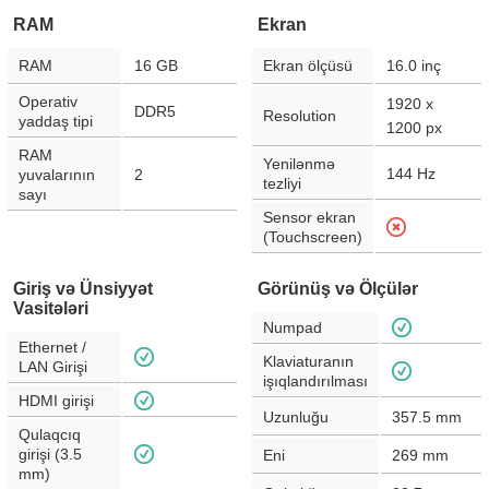
RAM
Ekran
RAM
16 GB
Ekran ölçüsü
16.0
inç
Operativ
1920 x
DDR5
Resolution
yaddaş tipi
1200
px
RAM
Yenilənmə
144
Hz
yuvalarının
2
tezliyi
sayı
Sensor ekran
(Touchscreen)
Giriş və Ünsiyyət
Görünüş və Ölçülər
Vasitələri
Numpad
Ethernet /
Klaviaturanın
LAN Girişi
işıqlandırılması
HDMI girişi
Uzunluğu
357.5
mm
Qulaqcıq
girişi (3.5
Eni
269
mm
mm)