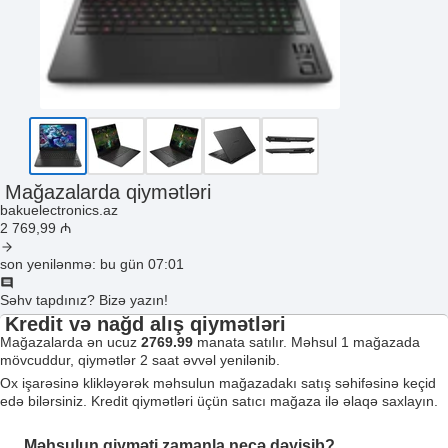
Mağazalarda qiymətləri
bakuelectronics.az
2 769
,99
₼
son yenilənmə: bu gün 07:01
Səhv tapdınız? Bizə yazın!
Kredit və nağd alış qiymətləri
Mağazalarda ən ucuz
2769.99
manata satılır. Məhsul 1 mağazada
mövcuddur, qiymətlər 2 saat əvvəl yenilənib.
Ox işarəsinə klikləyərək məhsulun mağazadakı satış səhifəsinə keçid
edə bilərsiniz. Kredit qiymətləri üçün satıcı mağaza ilə əlaqə saxlayın.
Məhsulun qiyməti zamanla necə dəyişib?