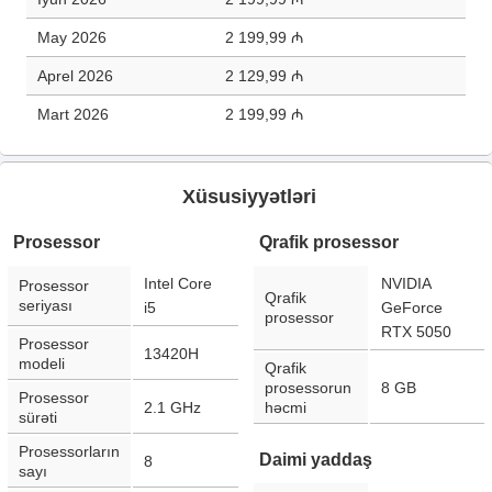
May 2026
2 199,99 ₼
Aprel 2026
2 129,99 ₼
Mart 2026
2 199,99 ₼
Xüsusiyyətləri
Prosessor
Qrafik prosessor
Intel Core
NVIDIA
Prosessor
Qrafik
seriyası
i5
GeForce
prosessor
RTX 5050
Prosessor
13420H
modeli
Qrafik
prosessorun
8 GB
Prosessor
2.1 GHz
həcmi
sürəti
Prosessorların
Daimi yaddaş
8
sayı