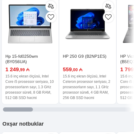
Hp 15-fd0250wm
HP 250 G9 (B2NP1ES)
HP Vic
(BY0S6UA)
(B5EQ
1 249
559
1 799
,99 ₼
,00 ₼
15.6 inç ekran ölçüsü, Intel
15.6 inç ekran ölçüsü, Intel
15.6 inç
Core i5 prosessor seriyası, 10
Celeron prosessor seriyası, 2
Core i5 
prosessorların sayı, 1.3 GHz
prosessorların sayı, 1.1 GHz
prosesso
prosessor sürəti, 8 GB RAM,
prosessor sürəti, 4 GB RAM,
prosesso
512 GB SSD həcmi
256 GB SSD həcmi
512 GB 
Oxşar
notbuklar