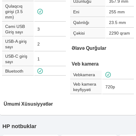
Uzunluğu
357.9
mm
Qulaqcıq
girişi (3.5
Eni
255
mm
mm)
Qalınlığı
23.5
mm
Cəmi USB
3
Giriş sayı
Çəkisi
2290
qram
USB-A giriş
2
sayı
Əlavə Qurğular
USB-C giriş
1
sayı
Veb kamera
Bluetooth
Vebkamera
Veb kamera
720p
keyfiyyəti
Ümumi Xüsusiyyətlər
HP notbuklar