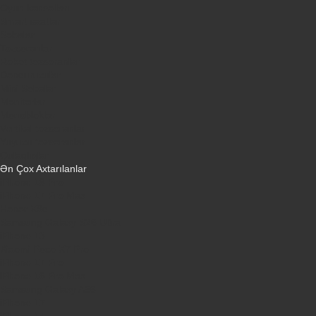
Oyun konsolları
Smart saatlar
Sobalar
Tozsoranlar
Robot tozsoranlar
Dondurucular
Mini Sobalar
Monitorlar
Monobloklar
Vertikal tozsoranlar
Yuyucu tozsoranlar
Qulaqlıqlar
Ən Çox Axtarılanlar
iPhone 16 Pro
iPhone 17 Pro Max
Honor X9d
Samsung Galaxy S26 Ultra
iPhone 13
Xiaomi Poco X7 Pro
iPhone 17 Pro
iPhone 16 Pro Max
Samsung Galaxy A56
iPhone 17
iPhone 14