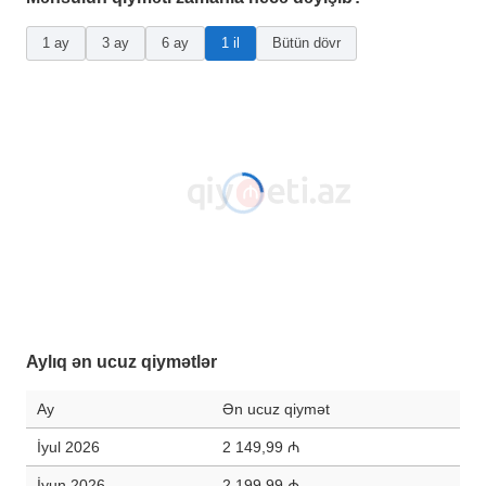
1 ay
3 ay
6 ay
1 il
Bütün dövr
Aylıq ən ucuz qiymətlər
Ay
Ən ucuz qiymət
İyul 2026
2 149,99 ₼
İyun 2026
2 199,99 ₼