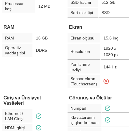
SSD həcmi
512 GB
Prosessor
12 MB
keşi
Sərt disk tipi
SSD
RAM
Ekran
RAM
16 GB
Ekran ölçüsü
15.6
inç
Operativ
1920 x
DDR5
Resolution
yaddaş tipi
1080
px
Yenilənmə
144
Hz
tezliyi
Sensor ekran
(Touchscreen)
Giriş və Ünsiyyət
Görünüş və Ölçülər
Vasitələri
Numpad
Ethernet /
Klaviaturanın
LAN Girişi
işıqlandırılması
HDMI girişi