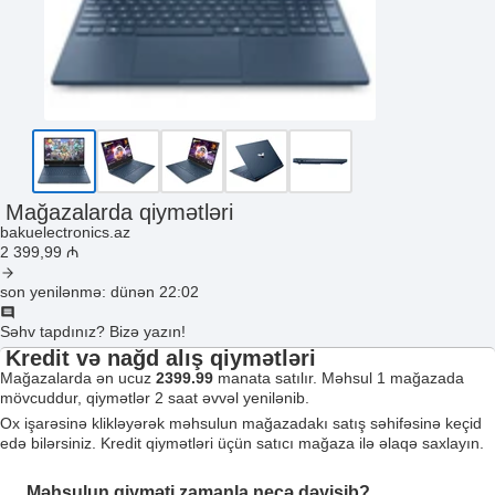
Mağazalarda qiymətləri
bakuelectronics.az
2 399
,99
₼
son yenilənmə: dünən 22:02
Səhv tapdınız? Bizə yazın!
Kredit və nağd alış qiymətləri
Mağazalarda ən ucuz
2399.99
manata satılır. Məhsul 1 mağazada
mövcuddur, qiymətlər 2 saat əvvəl yenilənib.
Ox işarəsinə klikləyərək məhsulun mağazadakı satış səhifəsinə keçid
edə bilərsiniz. Kredit qiymətləri üçün satıcı mağaza ilə əlaqə saxlayın.
Məhsulun qiyməti zamanla necə dəyişib?