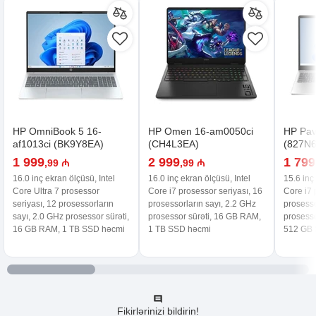
HP OmniBook 5 16-
HP Omen 16-am0050ci
HP Pavi
af1013ci (BK9Y8EA)
(CH4L3EA)
(827N
1 999
2 999
1 799
,99 ₼
,99 ₼
16.0 inç ekran ölçüsü, Intel
16.0 inç ekran ölçüsü, Intel
15.6 inç
Core Ultra 7 prosessor
Core i7 prosessor seriyası, 16
Core i7 
seriyası, 12 prosessorların
prosessorların sayı, 2.2 GHz
prosesso
sayı, 2.0 GHz prosessor sürəti,
prosessor sürəti, 16 GB RAM,
prosesso
16 GB RAM, 1 TB SSD həcmi
1 TB SSD həcmi
512 GB 
Fikirlərinizi bildirin!