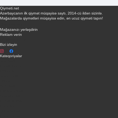
Qiymeti.net
Azərbaycanın ilk qiymət müqayisə saytı, 2014-cü ildən sizinlə.
Mağazalarda qiymətləri müqayisə edin, ən ucuz qiyməti tapın!
Əlaqə yaradın
Mağazanızı yerləşdirin
Reklam verin
info@qiymeti.net
Bizi izləyin
Kateqoriyalar
Telefonlar
Kondisionerler
Plansetler
Televizorlar
Ətirlər
Notbuklar
Paltaryuyanlar
Soyuducular
Fotoaparatlar
Kombilər
Qabyuyanlar
Kompüterlər