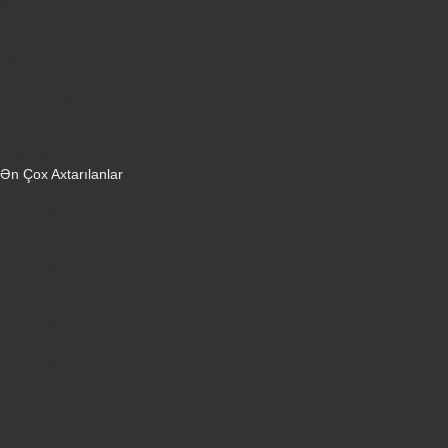
Tozsoranlar
Robot tozsoranlar
Dondurucular
Mini Sobalar
Monitorlar
Monobloklar
Vertikal tozsoranlar
Yuyucu tozsoranlar
Qulaqlıqlar
Ən Çox Axtarılanlar
iPhone 16 Pro
iPhone 17 Pro Max
Honor X9d
Samsung Galaxy S26 Ultra
iPhone 13
Xiaomi Poco X7 Pro
iPhone 17 Pro
iPhone 16 Pro Max
Samsung Galaxy A56
iPhone 17
iPhone 14
Xiaomi Poco X8 Pro
Samsung Galaxy S25
Samsung Galaxy A55