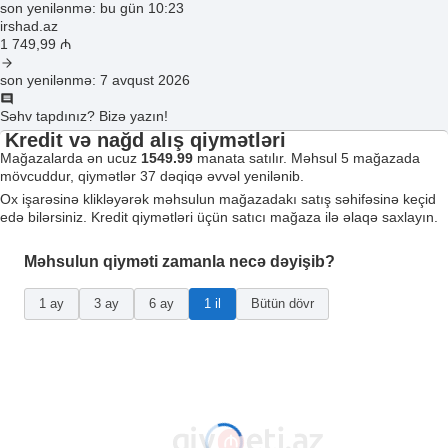
son yenilənmə: bu gün 10:23
irshad.az
1 749
,99
₼
son yenilənmə: 7 avqust 2026
Səhv tapdınız? Bizə yazın!
Kredit və nağd alış qiymətləri
Mağazalarda ən ucuz
1549.99
manata satılır. Məhsul 5 mağazada
mövcuddur, qiymətlər 37 dəqiqə əvvəl yenilənib.
Ox işarəsinə klikləyərək məhsulun mağazadakı satış səhifəsinə keçid
edə bilərsiniz. Kredit qiymətləri üçün satıcı mağaza ilə əlaqə saxlayın.
Məhsulun qiyməti zamanla necə dəyişib?
1 ay
3 ay
6 ay
1 il
Bütün dövr