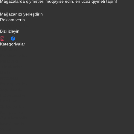
Mağazalarda qiymətləri müqayisə edin, ən ucuz qiyməti tapın!
Əlaqə yaradın
Mağazanızı yerləşdirin
Reklam verin
info@qiymeti.net
Bizi izləyin
Kateqoriyalar
Telefonlar
Kondisionerler
Plansetler
Televizorlar
Ətirlər
Notbuklar
Paltaryuyanlar
Soyuducular
Fotoaparatlar
Kombilər
Qabyuyanlar
Kompüterlər
Oyun konsolları
Smart saatlar
Sobalar