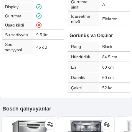
Qurutma
A
Displey
sinifi
Qurutma
İdarəetmə
Elektron
növü
Uşaq kilidi
Su sərfiyyatı
9.5
litr
Görünüş və Ölçülər
Səs
Rəng
Black
46
dB
səviyyəsi
Hündürlük
84.5
cm
En
60
cm
Dərinlik
60
cm
Çəkisi
52
kq
Bosch qabyuyanlar