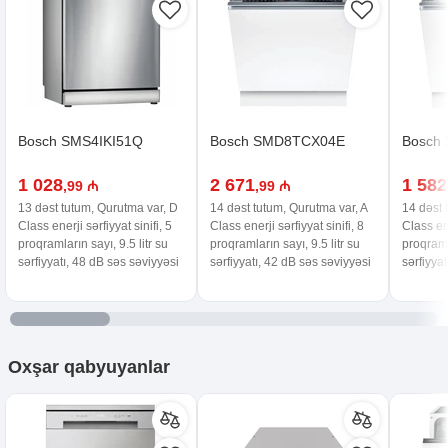
Bosch SMS4IKI51Q
Bosch SMD8TCX04E
Bosch
1 028
2 671
1 582
,99 ₼
,99 ₼
13 dəst tutum, Qurutma var, D
14 dəst tutum, Qurutma var, A
14 dəst 
Class enerji sərfiyyat sinifi, 5
Class enerji sərfiyyat sinifi, 8
Class ene
proqramların sayı, 9.5 litr su
proqramların sayı, 9.5 litr su
proqramla
sərfiyyatı, 48 dB səs səviyyəsi
sərfiyyatı, 42 dB səs səviyyəsi
sərfiyya
Oxşar
qabyuyanlar