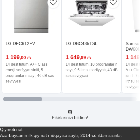
LG DFC612FV
LG DBC435TSL
Samsu
DW60M
1 199
1 649
1 149
,00 ₼
,99 ₼
14 dəst tutum, A++ Class
14 dəst tutum, 10 proqramların
14 dəst 
enerji sərfiyyat sinifi, 5
sayı, 9.5 litr su sərfiyyatı, 43 dB
A++ Clas
proqramların sayı, 46 dB səs
səs səviyyəsi
sinifi, 7
səviyyəsi
litr su s
səviyyəs
Fikirlərinizi bildirin!
Qiymeti.net
Azərbaycanın ilk qiymət müqayisə saytı, 2014-cü ildən sizinlə.