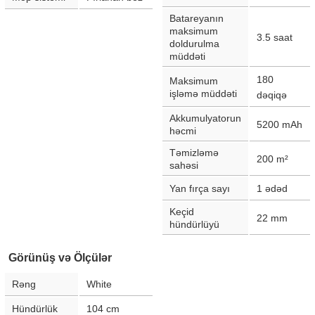
Batareyanın
maksimum
3.5
saat
doldurulma
müddəti
180
Maksimum
işləmə müddəti
dəqiqə
Akkumulyatorun
5200
mAh
həcmi
Təmizləmə
200
m²
sahəsi
Yan fırça sayı
1
ədəd
Keçid
22
mm
hündürlüyü
Görünüş və Ölçülər
Rəng
White
Hündürlük
104
cm