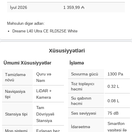
İyul 2026
1 359,99 ₼
Məhsulun digər adları:
Dreame L40 Ultra CE RLD52SE White
Xüsusiyyətləri
Ümumi Xüsusiyyətlər
İşləmə
Quru və
Sovurma gücü
1300
Pa
Təmizləmə
növü
Nəm
Toz toplayıcı
0.32
L
həcmi
LiDAR +
Naviqasiya
tipi
Kamera
Su qabının
0.08
L
həcmi
Tam
Səs səviyyəsi
75
dB
Stansiya tipi
Dövriyyəli
Stansiya
Smartfon
İdarəetmə
vasitəsi ilə
Mop sistemi
Fırlanan bez