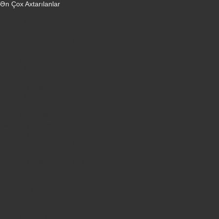
Ən Çox Axtarılanlar
iPhone 16 Pro
iPhone 17 Pro Max
Honor X9d
Samsung Galaxy S26 Ultra
iPhone 13
Xiaomi Poco X7 Pro
iPhone 17 Pro
iPhone 16 Pro Max
Samsung Galaxy A56
iPhone 17
iPhone 14
Xiaomi Poco X8 Pro
Samsung Galaxy S25
Samsung Galaxy A55
Samsung Galaxy S24 Ultra
iPhone 15
Samsung Galaxy S25 Ultra
Samsung Galaxy S24
iPhone 15 Pro
Honor 600
Xiaomi Poco X8 Pro Max 5G
iPhone 16
Xiaomi Redmi Note 15 Pro 5G