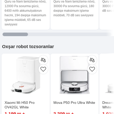
Quru və Nəm təmizləmə növü,
Quru və Nəm təmizləmə növü,
Quru və
12000 Pa sovurma gücü,
30000 Pa sovurma gücü, 180
30000 P
6400 mAh akkumulyatorun
dəqiqə maksimum işləmə
dB səs s
həcmi, 194 dəqiqə maksimum
müddəti, 70 dB səs səviyyəsi
işləmə müddəti, 65 dB səs
səviyyəsi
Oxşar
robot tozsoranlar
Xiaomi Mi H50 Pro
Mova P50 Pro Ultra White
Dreame
OV42GL White
White
1 199
2 209
1 039
,99 ₼
,00 ₼