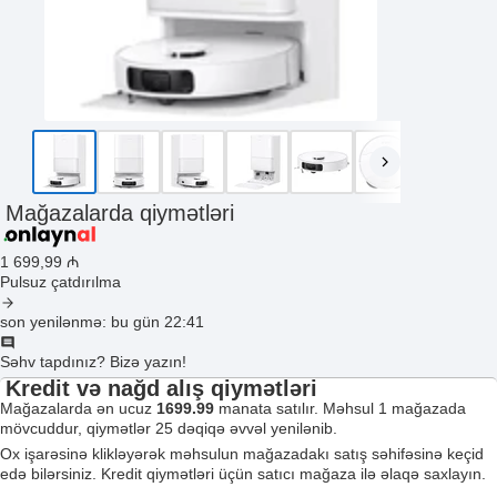
Mağazalarda qiymətləri
1 699
,99
₼
Pulsuz çatdırılma
son yenilənmə: bu gün 22:41
Səhv tapdınız? Bizə yazın!
Kredit və nağd alış qiymətləri
Mağazalarda ən ucuz
1699.99
manata satılır. Məhsul 1 mağazada
mövcuddur, qiymətlər 25 dəqiqə əvvəl yenilənib.
Ox işarəsinə klikləyərək məhsulun mağazadakı satış səhifəsinə keçid
edə bilərsiniz. Kredit qiymətləri üçün satıcı mağaza ilə əlaqə saxlayın.