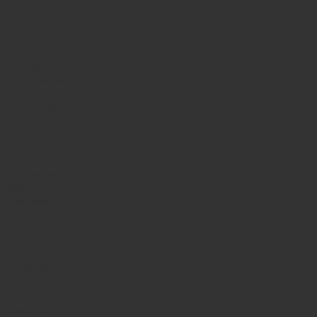
Kondisionerler
Plansetler
Televizorlar
Ətirlər
Notbuklar
Paltaryuyanlar
Soyuducular
Fotoaparatlar
Kombilər
Qabyuyanlar
Kompüterlər
Oyun konsolları
Smart saatlar
Sobalar
Tozsoranlar
Robot tozsoranlar
Dondurucular
Mini Sobalar
Monitorlar
Monobloklar
Vertikal tozsoranlar
Yuyucu tozsoranlar
Qulaqlıqlar