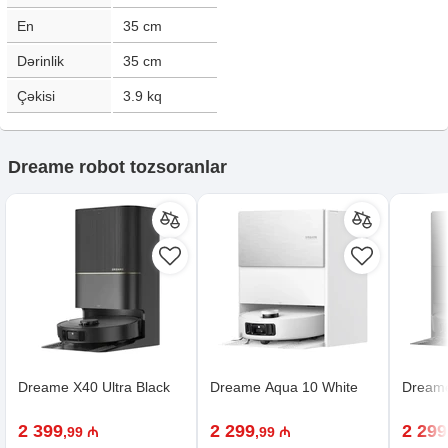
En
35
cm
Dərinlik
35
cm
Çəkisi
3.9
kq
Dreame robot tozsoranlar
Dreame X40 Ultra Black
Dreame Aqua 10 White
Dreame
2 399
2 299
2 299
,99 ₼
,99 ₼