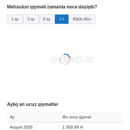
Məhsulun qiyməti zamanla necə dəyişib?
1 ay
3 ay
6 ay
1 il
Bütün dövr
Aylıq ən ucuz qiymətlər
Ay
Ən ucuz qiymət
Avqust 2026
1 359,99 ₼