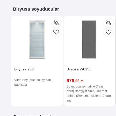
Biryusa soyuducular
Biryusa 290
Biryusa W6133
679
Vitrin Soyuducusu təyinatı, 1
,99 ₼
qapı sayı
Soyuducu təyinatı, A Class
enerji sərfiyyat sinifi, DeFrost
əritmə (Soyutma) sistemi, 2 qapı
sayı