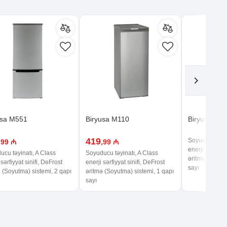
usa M551
Biryusa M110
Biryusa M6
419
Soyuducu təyin
,99 ₼
,99 ₼
enerji sərfiyya
cu təyinatı, A Class
Soyuducu təyinatı, A Class
əritmə (Soyutm
 sərfiyyat sinifi, DeFrost
enerji sərfiyyat sinifi, DeFrost
sayı
 (Soyutma) sistemi, 2 qapı
əritmə (Soyutma) sistemi, 1 qapı
sayı