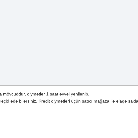
 mövcuddur, qiymətlər 1 saat əvvəl yenilənib.
çid edə bilərsiniz. Kredit qiymətləri üçün satıcı mağaza ilə əlaqə saxla