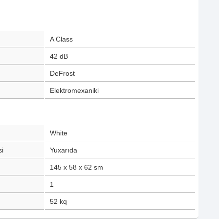
A Class
42
dB
DeFrost
Elektromexaniki
White
i
Yuxarıda
145 x 58 x 62
sm
1
52
kq