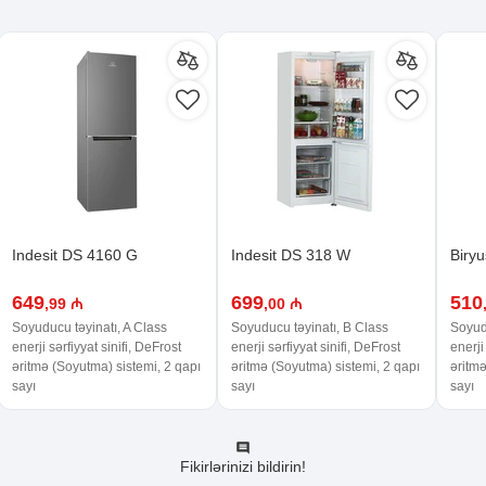
Indesit DS 4160 G
Indesit DS 318 W
Biry
649
699
510
,99 ₼
,00 ₼
Soyuducu təyinatı, A Class
Soyuducu təyinatı, B Class
Soyudu
enerji sərfiyyat sinifi, DeFrost
enerji sərfiyyat sinifi, DeFrost
enerji
əritmə (Soyutma) sistemi, 2 qapı
əritmə (Soyutma) sistemi, 2 qapı
əritmə
sayı
sayı
sayı
Fikirlərinizi bildirin!