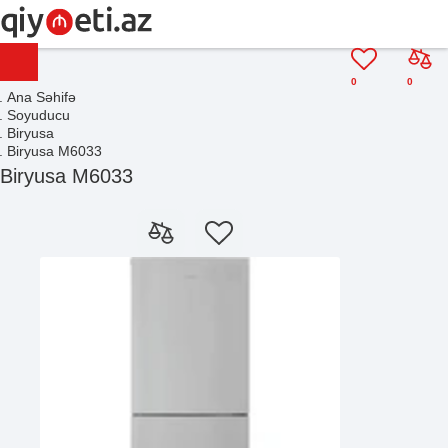
0
0
Ana Səhifə
Soyuducu
Biryusa
Biryusa M6033
Biryusa M6033