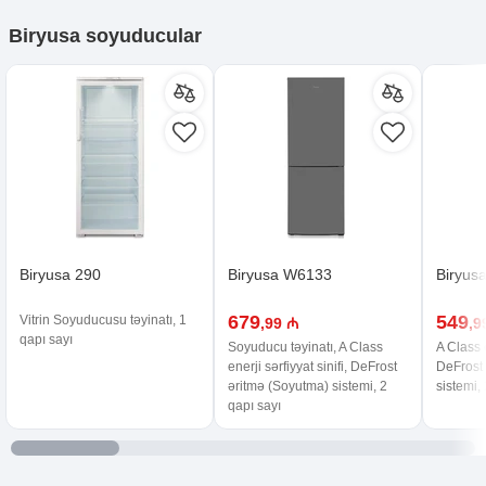
Biryusa soyuducular
Biryusa 290
Biryusa W6133
Biryus
679
549
Vitrin Soyuducusu təyinatı, 1
,99 ₼
,9
qapı sayı
Soyuducu təyinatı, A Class
A Class e
enerji sərfiyyat sinifi, DeFrost
DeFrost
əritmə (Soyutma) sistemi, 2
sistemi,
qapı sayı