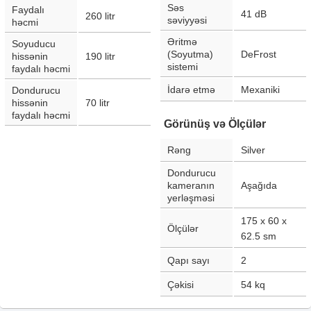
Səs
Faydalı
41
dB
260
litr
səviyyəsi
həcmi
Əritmə
Soyuducu
(Soyutma)
DeFrost
hissənin
190
litr
sistemi
faydalı həcmi
İdarə etmə
Mexaniki
Dondurucu
hissənin
70
litr
faydalı həcmi
Görünüş və Ölçülər
Rəng
Silver
Dondurucu
kameranın
Aşağıda
yerləşməsi
175 x 60 x
Ölçülər
62.5
sm
Qapı sayı
2
Çəkisi
54
kq