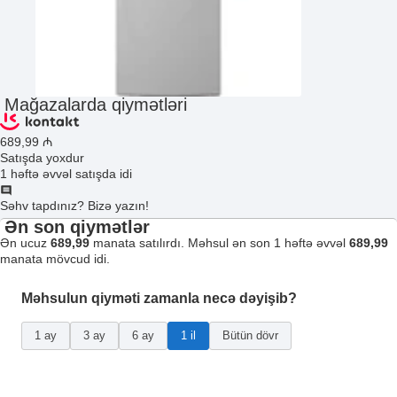
Mağazalarda qiymətləri
689
,99
₼
Satışda yoxdur
1 həftə əvvəl satışda idi
Səhv tapdınız? Bizə yazın!
Ən son qiymətlər
Ən ucuz
689,99
manata satılırdı. Məhsul ən son 1 həftə əvvəl
689,99
manata mövcud idi.
Məhsulun qiyməti zamanla necə dəyişib?
1 ay
3 ay
6 ay
1 il
Bütün dövr