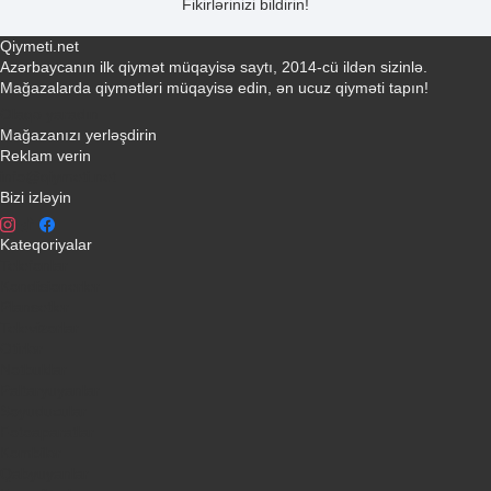
Fikirlərinizi bildirin!
Qiymeti.net
Azərbaycanın ilk qiymət müqayisə saytı, 2014-cü ildən sizinlə.
Mağazalarda qiymətləri müqayisə edin, ən ucuz qiyməti tapın!
Əlaqə yaradın
Mağazanızı yerləşdirin
Reklam verin
info@qiymeti.net
Bizi izləyin
Kateqoriyalar
Telefonlar
Kondisionerler
Plansetler
Televizorlar
Ətirlər
Notbuklar
Paltaryuyanlar
Soyuducular
Fotoaparatlar
Kombilər
Qabyuyanlar