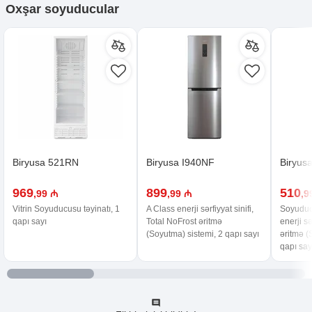
Oxşar
soyuducular
Biryusa 521RN
Biryusa I940NF
Biryus
969
899
510
,99 ₼
,99 ₼
,9
Vitrin Soyuducusu təyinatı, 1
A Class enerji sərfiyyat sinifi,
Soyuducu
qapı sayı
Total NoFrost əritmə
enerji sə
(Soyutma) sistemi, 2 qapı sayı
əritmə (
qapı say