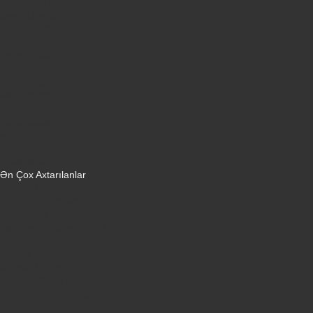
Kompüterlər
Oyun konsolları
Smart saatlar
Sobalar
Tozsoranlar
Robot tozsoranlar
Dondurucular
Mini Sobalar
Monitorlar
Monobloklar
Vertikal tozsoranlar
Yuyucu tozsoranlar
Qulaqlıqlar
Ən Çox Axtarılanlar
iPhone 16 Pro
iPhone 17 Pro Max
Honor X9d
Samsung Galaxy S26 Ultra
iPhone 13
Xiaomi Poco X7 Pro
iPhone 17 Pro
iPhone 16 Pro Max
Samsung Galaxy A56
iPhone 17