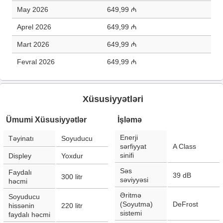
May 2026
649,99 ₼
Aprel 2026
649,99 ₼
Mart 2026
649,99 ₼
Fevral 2026
649,99 ₼
Xüsusiyyətləri
Ümumi Xüsusiyyətlər
İşləmə
Enerji
Təyinatı
Soyuducu
sərfiyyat
A Class
sinifi
Displey
Yoxdur
Səs
Faydalı
39
dB
300
litr
səviyyəsi
həcmi
Əritmə
Soyuducu
(Soyutma)
DeFrost
hissənin
220
litr
sistemi
faydalı həcmi