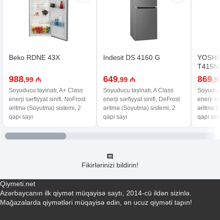
Beko RDNE 43X
Indesit DS 4160 G
YOSHI
T415N
988
649
869
,99 ₼
,99 ₼
,9
Soyuducu təyinatı, A+ Class
Soyuducu təyinatı, A Class
Soyuducu
enerji sərfiyyat sinifi, NoFrost
enerji sərfiyyat sinifi, DeFrost
enerji sə
əritmə (Soyutma) sistemi, 2
əritmə (Soyutma) sistemi, 2
əritmə (
qapı sayı
qapı sayı
qapı say
Fikirlərinizi bildirin!
Qiymeti.net
Azərbaycanın ilk qiymət müqayisə saytı, 2014-cü ildən sizinlə.
Mağazalarda qiymətləri müqayisə edin, ən ucuz qiyməti tapın!
Əlaqə yaradın