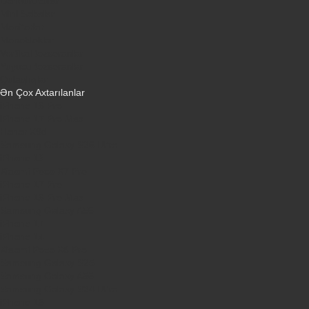
Dondurucular
Mini Sobalar
Monitorlar
Monobloklar
Vertikal tozsoranlar
Yuyucu tozsoranlar
Qulaqlıqlar
Ən Çox Axtarılanlar
iPhone 16 Pro
iPhone 17 Pro Max
Honor X9d
Samsung Galaxy S26 Ultra
iPhone 13
Xiaomi Poco X7 Pro
iPhone 17 Pro
iPhone 16 Pro Max
Samsung Galaxy A56
iPhone 17
iPhone 14
Xiaomi Poco X8 Pro
Samsung Galaxy S25
Samsung Galaxy A55
Samsung Galaxy S24 Ultra
iPhone 15