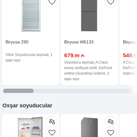
Biryusa 290
Biryusa W6133
Biryus
679
549
Vitrin Soyuducusu təyinatı, 1
,99 ₼
,9
qapı sayı
Soyuducu təyinatı, A Class
A Class e
enerji sərfiyyat sinifi, DeFrost
DeFrost
əritmə (Soyutma) sistemi, 2
sistemi,
qapı sayı
Oxşar
soyuducular