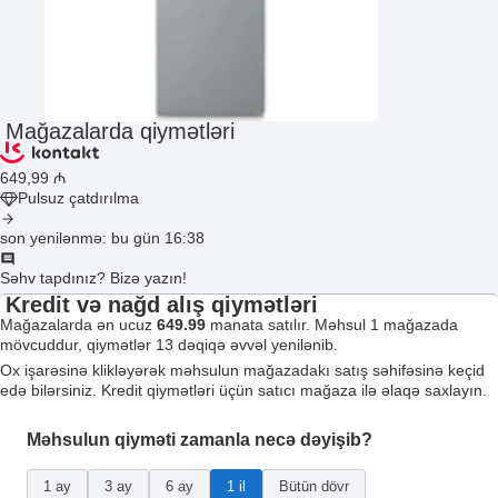
Mağazalarda qiymətləri
649
,99
₼
Pulsuz çatdırılma
son yenilənmə: bu gün 16:38
Səhv tapdınız? Bizə yazın!
Kredit və nağd alış qiymətləri
Mağazalarda ən ucuz
649.99
manata satılır. Məhsul 1 mağazada
mövcuddur, qiymətlər 13 dəqiqə əvvəl yenilənib.
Ox işarəsinə klikləyərək məhsulun mağazadakı satış səhifəsinə keçid
edə bilərsiniz. Kredit qiymətləri üçün satıcı mağaza ilə əlaqə saxlayın.
Məhsulun qiyməti zamanla necə dəyişib?
1 ay
3 ay
6 ay
1 il
Bütün dövr