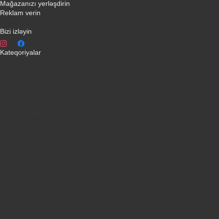
Mağazanızı yerləşdirin
Reklam verin
info@qiymeti.net
Bizi izləyin
Kateqoriyalar
Telefonlar
Kondisionerler
Plansetler
Televizorlar
Ətirlər
Notbuklar
Paltaryuyanlar
Soyuducular
Fotoaparatlar
Kombilər
Qabyuyanlar
Kompüterlər
Oyun konsolları
Smart saatlar
Sobalar
Tozsoranlar
Robot tozsoranlar