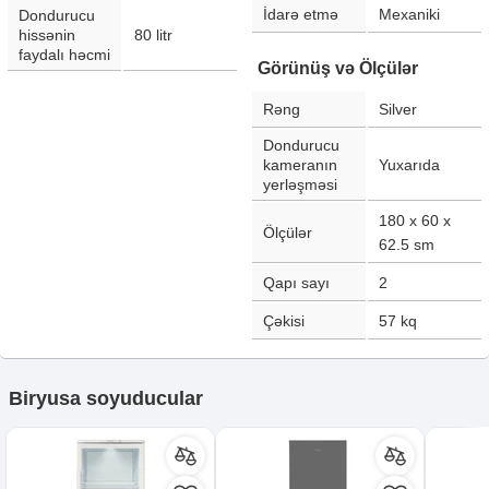
İdarə etmə
Mexaniki
Dondurucu
hissənin
80
litr
faydalı həcmi
Görünüş və Ölçülər
Rəng
Silver
Dondurucu
kameranın
Yuxarıda
yerləşməsi
180 x 60 x
Ölçülər
62.5
sm
Qapı sayı
2
Çəkisi
57
kq
Biryusa soyuducular