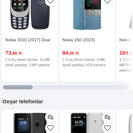
Nokia 3310 (2017) Dual
Nokia 150 (2023)
Nokia 
73
84
169
,86 ₼
,00 ₼
,9
2.4 inç ekran ölçüsü, 16 MB
2.4 inç ekran ölçüsü, 4 MB
1.77/2.8
daxili yaddaş, 2 MP kamera
daxili yaddaş, VGA kamera
MB RAM,
yaddaş,
Oxşar
telefonlar