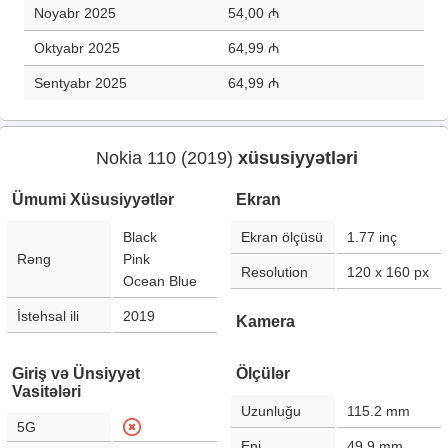
Noyabr 2025
54,00 ₼
Oktyabr 2025
64,99 ₼
Sentyabr 2025
64,99 ₼
Nokia 110 (2019)
xüsusiyyətləri
Ümumi Xüsusiyyətlər
Ekran
Black
Ekran ölçüsü
1.77
inç
Rəng
Pink
Resolution
120 x 160
px
Ocean Blue
İstehsal ili
2019
Kamera
Giriş və Ünsiyyət
Ölçülər
Vasitələri
Uzunluğu
115.2
mm
5G
Eni
49.9
mm