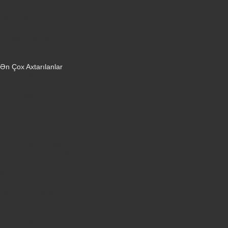
Mini Sobalar
Monitorlar
Monobloklar
Vertikal tozsoranlar
Yuyucu tozsoranlar
Qulaqlıqlar
Ən Çox Axtarılanlar
iPhone 16 Pro
iPhone 17 Pro Max
Honor X9d
Samsung Galaxy S26 Ultra
iPhone 13
Xiaomi Poco X7 Pro
iPhone 17 Pro
iPhone 16 Pro Max
Samsung Galaxy A56
iPhone 17
iPhone 14
Xiaomi Poco X8 Pro
Samsung Galaxy S25
Samsung Galaxy A55
Samsung Galaxy S24 Ultra
iPhone 15