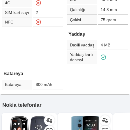
4G
Qalınlığı
14.3
mm
SIM kart sayı
2
Çəkisi
75
qram
NFC
Yaddaş
Daxili yaddaş
4 MB
Yaddaş kartı
dəstəyi
Batareya
Batareya
800
mAh
Nokia telefonlar