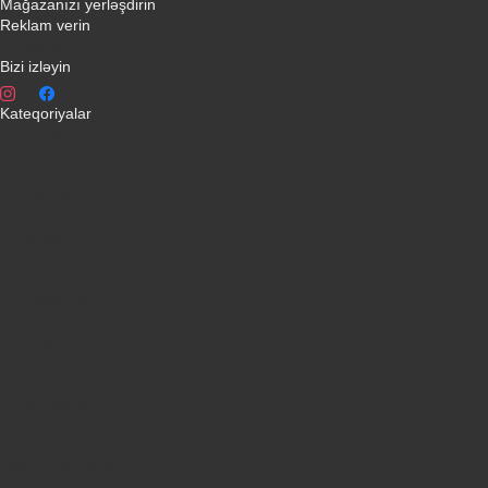
Mağazanızı yerləşdirin
Reklam verin
info@qiymeti.net
Bizi izləyin
Kateqoriyalar
Telefonlar
Kondisionerler
Plansetler
Televizorlar
Ətirlər
Notbuklar
Paltaryuyanlar
Soyuducular
Fotoaparatlar
Kombilər
Qabyuyanlar
Kompüterlər
Oyun konsolları
Smart saatlar
Sobalar
Tozsoranlar
Robot tozsoranlar
Dondurucular