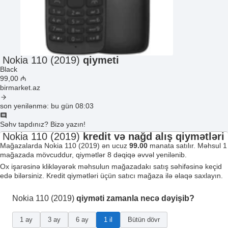
Nokia 110 (2019)
qiymeti
Black
99
,00
₼
birmarket.az
son yenilənmə: bu gün 08:03
Səhv tapdınız? Bizə yazın!
Nokia 110 (2019)
kredit və nağd alış qiymətləri
Mağazalarda Nokia 110 (2019) ən ucuz
99.00
manata satılır. Məhsul 1
mağazada mövcuddur, qiymətlər 8 dəqiqə əvvəl yenilənib.
Ox işarəsinə klikləyərək məhsulun mağazadakı satış səhifəsinə keçid
edə bilərsiniz. Kredit qiymətləri üçün satıcı mağaza ilə əlaqə saxlayın.
Nokia 110 (2019)
qiyməti zamanla necə dəyişib?
1 ay
3 ay
6 ay
1 il
Bütün dövr