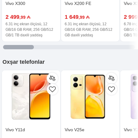
Vivo X300
Vivo X200 FE
Vivo X
2 499
1 649
2 999
,99 ₼
,99 ₼
6.31 inç ekran ölçüsü, 12
6.31 inç ekran ölçüsü, 12
6.78 inç
GB/16 GB RAM, 256 GB/512
GB/16 GB RAM, 256 GB/512
GB/16 G
GB/1 TB daxili yaddaş
GB daxili yaddaş
GB/1 TB 
Oxşar
telefonlar
Vivo Y11d
Vivo V25e
Vivo Y