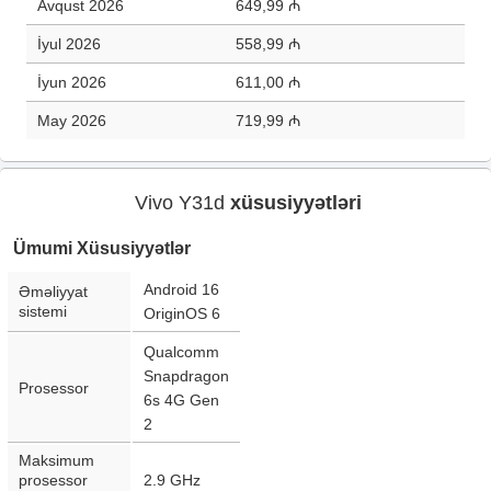
Avqust 2026
649,99 ₼
İyul 2026
558,99 ₼
İyun 2026
611,00 ₼
May 2026
719,99 ₼
Vivo Y31d
xüsusiyyətləri
Ümumi Xüsusiyyətlər
Android 16
Əməliyyat
sistemi
OriginOS 6
Qualcomm
Snapdragon
Prosessor
6s 4G Gen
2
Maksimum
prosessor
2.9 GHz