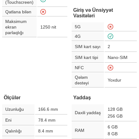
(Touchscreen)
Giriş və Ünsiyyət
Qatlana bilən
Vasitələri
Maksimum
5G
ekran
1250
nit
parlaqlığı
4G
SIM kart sayı
2
SIM kart tipi
Nano-SIM
NFC
Qələm
Yoxdur
dəstəyi
Ölçülər
Yaddaş
Uzunluğu
166.6
mm
128 GB
Daxili yaddaş
256 GB
Eni
78.4
mm
6 GB
RAM
Qalınlığı
8.4
mm
8 GB