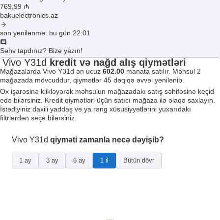
769
,99
₼
bakuelectronics.az
son yenilənmə: bu gün 22:01
Səhv tapdınız? Bizə yazın!
Vivo Y31d
kredit və nağd alış qiymətləri
Mağazalarda Vivo Y31d ən ucuz
602.00
manata satılır. Məhsul 2
mağazada mövcuddur, qiymətlər 45 dəqiqə əvvəl yenilənib.
Ox işarəsinə klikləyərək məhsulun mağazadakı satış səhifəsinə keçid
edə bilərsiniz. Kredit qiymətləri üçün satıcı mağaza ilə əlaqə saxlayın.
İstədiyiniz daxili yaddaş və ya rəng xüsusiyyətlərini yuxarıdakı
filtrlərdən seçə bilərsiniz.
Vivo Y31d
qiyməti zamanla necə dəyişib?
1 ay
3 ay
6 ay
1 il
Bütün dövr