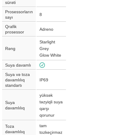
sürəti
Prosessorların
8
sayı
Qrafik
Adreno
prosessor
Starlight
Rəng
Grey
Glow White
Suya davamlı
Suya və toza
davamlılıq
IP69
standartı
yüksək
təzyiqli suya
Suya
davamlılıq
qarşı
qorunur
tam
Toza
davamlılıq
tozkeçirməz