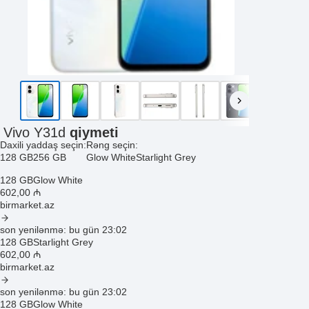
Vivo Y31d
qiymeti
Daxili yaddaş seçin:
Rəng seçin:
128 GB
256 GB
Glow White
Starlight Grey
128 GB
Glow White
602
,00
₼
birmarket.az
son yenilənmə: bu gün 23:02
128 GB
Starlight Grey
602
,00
₼
birmarket.az
son yenilənmə: bu gün 23:02
128 GB
Glow White