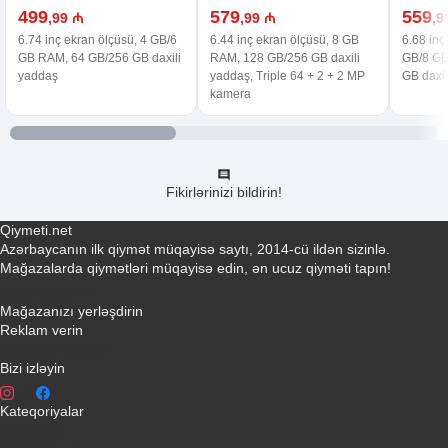
499
579
559
,99 ₼
,99 ₼
,9
6.74 inç ekran ölçüsü, 4 GB/6
6.44 inç ekran ölçüsü, 8 GB
6.68 inç
GB RAM, 64 GB/256 GB daxili
RAM, 128 GB/256 GB daxili
GB/8 GB
yaddaş
yaddaş, Triple 64 + 2 + 2 MP
GB daxil
kamera
Fikirlərinizi bildirin!
Qiymeti.net
Azərbaycanın ilk qiymət müqayisə saytı, 2014-cü ildən sizinlə.
Mağazalarda qiymətləri müqayisə edin, ən ucuz qiyməti tapın!
Əlaqə yaradın
Mağazanızı yerləşdirin
Reklam verin
info@qiymeti.net
Bizi izləyin
Kateqoriyalar
Telefonlar