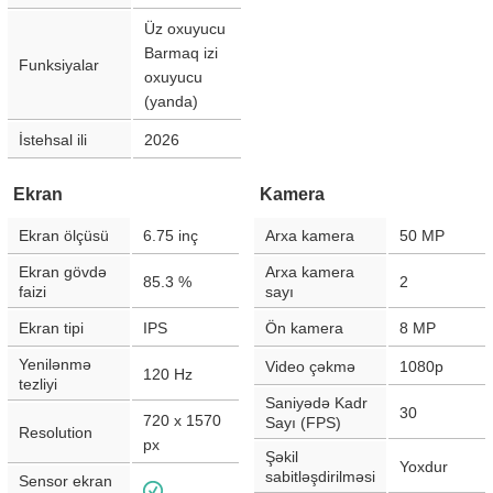
Üz oxuyucu
Barmaq izi
Funksiyalar
oxuyucu
(yanda)
İstehsal ili
2026
Ekran
Kamera
Ekran ölçüsü
6.75
inç
Arxa kamera
50
MP
Ekran gövdə
Arxa kamera
85.3
%
2
faizi
sayı
Ekran tipi
IPS
Ön kamera
8
MP
Yenilənmə
Video çəkmə
1080p
120
Hz
tezliyi
Saniyədə Kadr
30
720 x 1570
Sayı (FPS)
Resolution
px
Şəkil
Yoxdur
sabitləşdirilməsi
Sensor ekran