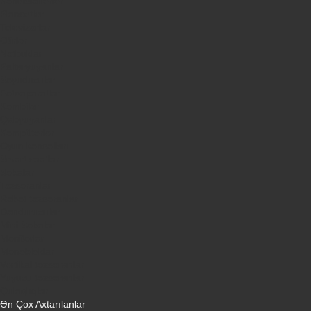
Kondisionerler
Plansetler
Televizorlar
Ətirlər
Notbuklar
Paltaryuyanlar
Soyuducular
Fotoaparatlar
Kombilər
Qabyuyanlar
Kompüterlər
Oyun konsolları
Smart saatlar
Sobalar
Tozsoranlar
Robot tozsoranlar
Dondurucular
Mini Sobalar
Monitorlar
Monobloklar
Vertikal tozsoranlar
Yuyucu tozsoranlar
Qulaqlıqlar
Ən Çox Axtarılanlar