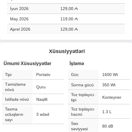
İyun 2026
129,00 ₼
May 2026
119,00 ₼
Aprel 2026
129,00 ₼
Xüsusiyyətləri
Ümumi Xüsusiyyətlər
İşləmə
Tipi
Portativ
Güc
1600
Wt
Təmizləmə
Sorma gücü
350
Wt
Quru
növü
Toz toplayıcı
Konteyner
İstifadə növü
Naqilli
tipi
Taxma
Toz toplayıcı
1.3
L
ucluqların
3
ədəd
həcmi
sayı
Səs
80
dB
səviyyəsi