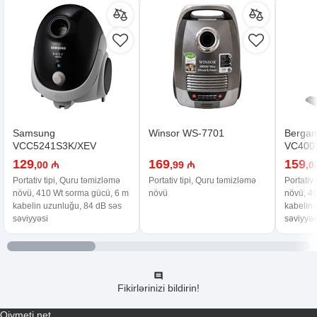
Samsung
Winsor WS-7701
Berga
VCC5241S3K/XEV
VC400
129
169
159
,00 ₼
,99 ₼
,0
Portativ tipi, Quru təmizləmə
Portativ tipi, Quru təmizləmə
Portativ
növü, 410 Wt sorma gücü, 6 m
növü
növü, 4
kabelin uzunluğu, 84 dB səs
kabelin 
səviyyəsi
səviyyəs
Fikirlərinizi bildirin!
Qiymeti.net