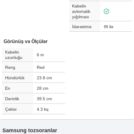
Kabelin
avtomatik
yığılması
İdarəetmə
Əl ilə
Görünüş və Ölçülər
Kabelin
6
m
uzunluğu
Rəng
Red
Hündürlük
23.8
cm
En
28
cm
Dərinlik
39.5
cm
Çəkisi
4.3
kq
Samsung tozsoranlar