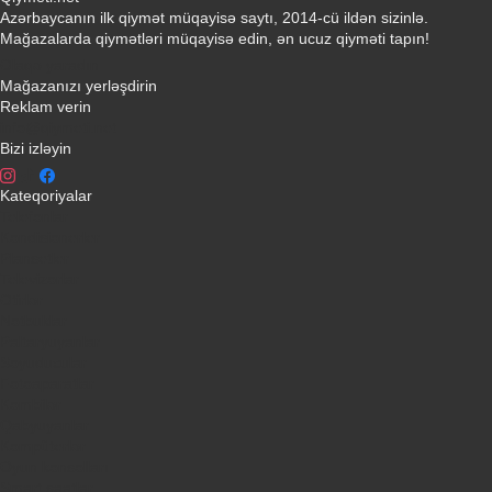
Azərbaycanın ilk qiymət müqayisə saytı, 2014-cü ildən sizinlə.
Mağazalarda qiymətləri müqayisə edin, ən ucuz qiyməti tapın!
Əlaqə yaradın
Mağazanızı yerləşdirin
Reklam verin
info@qiymeti.net
Bizi izləyin
Kateqoriyalar
Telefonlar
Kondisionerler
Plansetler
Televizorlar
Ətirlər
Notbuklar
Paltaryuyanlar
Soyuducular
Fotoaparatlar
Kombilər
Qabyuyanlar
Kompüterlər
Oyun konsolları
Smart saatlar