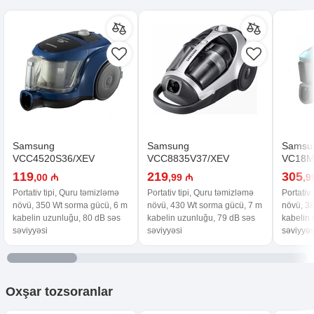
Samsung
Samsung
Samsu
VCC4520S36/XEV
VCC8835V37/XEV
VC18M
119
219
305
,00 ₼
,99 ₼
,9
Portativ tipi, Quru təmizləmə
Portativ tipi, Quru təmizləmə
Portativ
növü, 350 Wt sorma gücü, 6 m
növü, 430 Wt sorma gücü, 7 m
növü, 3
kabelin uzunluğu, 80 dB səs
kabelin uzunluğu, 79 dB səs
kabelin 
səviyyəsi
səviyyəsi
səviyyəs
Oxşar
tozsoranlar