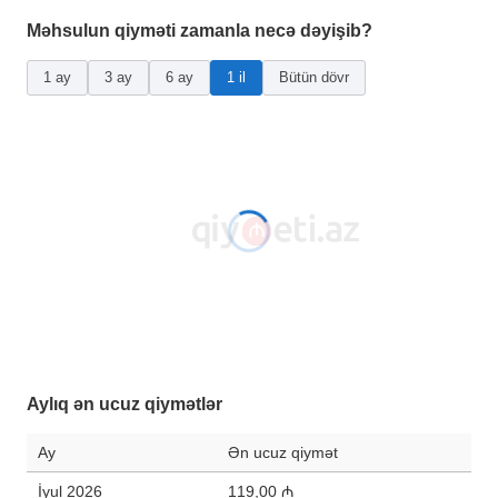
Məhsulun qiyməti zamanla necə dəyişib?
1 ay
3 ay
6 ay
1 il
Bütün dövr
Aylıq ən ucuz qiymətlər
Ay
Ən ucuz qiymət
İyul 2026
119,00 ₼