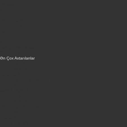
Sobalar
Tozsoranlar
Robot tozsoranlar
Dondurucular
Mini Sobalar
Monitorlar
Monobloklar
Vertikal tozsoranlar
Yuyucu tozsoranlar
Qulaqlıqlar
Ən Çox Axtarılanlar
iPhone 16 Pro
iPhone 17 Pro Max
Honor X9d
Samsung Galaxy S26 Ultra
iPhone 13
Xiaomi Poco X7 Pro
iPhone 17 Pro
iPhone 16 Pro Max
Samsung Galaxy A56
iPhone 17
iPhone 14
Xiaomi Poco X8 Pro