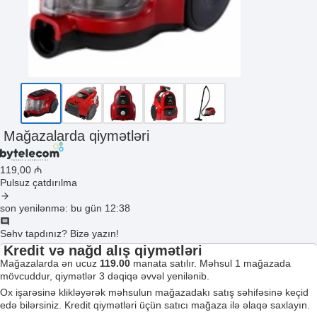
Mağazalarda qiymətləri
119
,00
₼
Pulsuz çatdırılma
son yenilənmə: bu gün 12:38
Səhv tapdınız? Bizə yazın!
Kredit və nağd alış qiymətləri
Mağazalarda ən ucuz
119.00
manata satılır. Məhsul 1 mağazada
mövcuddur, qiymətlər 3 dəqiqə əvvəl yenilənib.
Ox işarəsinə klikləyərək məhsulun mağazadakı satış səhifəsinə keçid
edə bilərsiniz. Kredit qiymətləri üçün satıcı mağaza ilə əlaqə saxlayın.